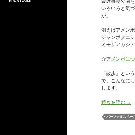
最近毎朝公園を
NINJA TOOLS
いろいろと気づ
が。
例えばアメンボ
ジャンボタニシ
ミモザアカシア
☆
アメンボにつ
「散歩」という
で、こんなにも
します。
萎
続きを読む
→
パーソナルスペー