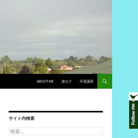
ABOUT ME
旅ログ
不思議系
サイト内検索
検
索: