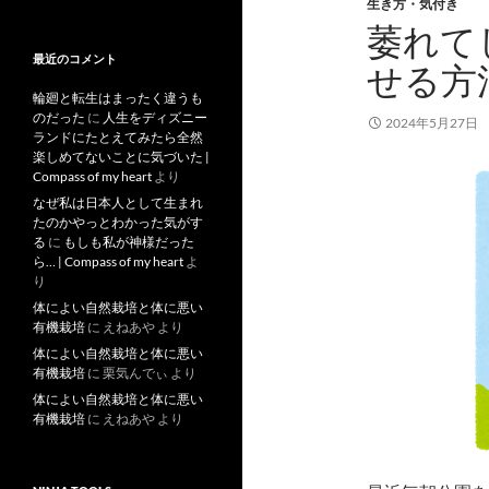
去
生き方・気付き
記
萎れて
事
最近のコメント
せる方
輪廻と転生はまったく違うも
のだった
に
人生をディズニー
2024年5月27日
ランドにたとえてみたら全然
楽しめてないことに気づいた |
Compass of my heart
より
なぜ私は日本人として生まれ
たのかやっとわかった気がす
る
に
もしも私が神様だった
ら… | Compass of my heart
よ
り
体によい自然栽培と体に悪い
有機栽培
に
えねあや
より
体によい自然栽培と体に悪い
有機栽培
に
栗気んでぃ
より
体によい自然栽培と体に悪い
有機栽培
に
えねあや
より