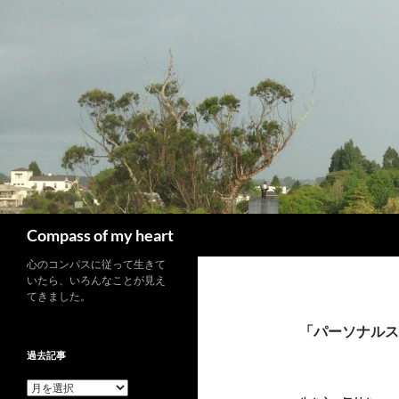
コ
ン
テ
ン
ツ
へ
ス
キ
ッ
プ
検
Compass of my heart
索
心のコンパスに従って生きて
いたら、いろんなことが見え
てきました。
「パーソナルス
過去記事
過