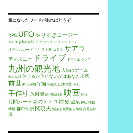
気になったワードがあればどうぞ
UFO
やりすぎコージー
RPG
アセンション
やりすぎ都市伝説
インディアン
サアラ
オラクルカード
キリスト教
コロナ
ドライブ
ディズニー
ドラクエ
ランプ
九州の観光地
人生はゲーム
信じるか信じないかはあなた次第
他人は鏡
前世
宇宙
山本太郎
夢
太宰府
宇宙人
幸せ
映画
手作り
放射能
旅
暗示
明治維新
歴史
森のトトロ
月間ムー
温泉
本
移住
神社
関暁夫
都市伝説
輪廻
陰謀論
集団的自衛権
高野誠鮮
魂