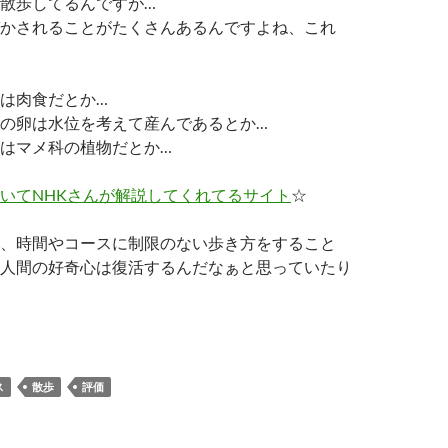
散歩してるんですが…
かされることがたくさんあるんですよね、これ
は肉食だとか…
の卵は水位を考えて産んであるとか…
はマメ科の植物だとか…
いてNHKさんが解説してくれてるサイト
☆
、時間やコースに制限のない歩き方をすること
人間の好奇心は復活するんだなぁと思っていたり
れてしまった好奇心を復活させる方法（追記あり）
ス
散歩
評価