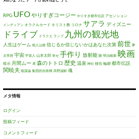
UFO
やりすぎコージー
RPG
アセンション
やりすぎ都市伝説
サアラ
ディズニー
オラクルカード
キリスト教
コロナ
インディアン
九州の観光地
ドライブ
ドラクエ
ランプ
前世
人生はゲーム
信じるか信じないかはあなた次第
他人は鏡
夢
映画
手作り
宇宙
放射能
山本太郎
旅
太宰府
宇宙人
幸せ
明治維新
歴史
森のトトロ
月間ムー
温泉
都市伝説
暗示
本
移住
輪廻
神社
関暁夫
魂
陰謀論
集団的自衛権
高野誠鮮
メタ情報
ログイン
投稿フィード
コメントフィード