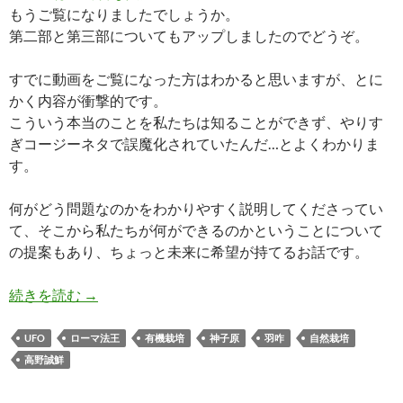
もうご覧になりましたでしょうか。
第二部と第三部についてもアップしましたのでどうぞ。
すでに動画をご覧になった方はわかると思いますが、とに
かく内容が衝撃的です。
こういう本当のことを私たちは知ることができず、やりす
ぎコージーネタで誤魔化されていたんだ…とよくわかりま
す。
何がどう問題なのかをわかりやすく説明してくださってい
て、そこから私たちが何ができるのかということについて
の提案もあり、ちょっと未来に希望が持てるお話です。
体によい自然栽培と体に悪い有機栽培
続きを読む
→
UFO
ローマ法王
有機栽培
神子原
羽咋
自然栽培
高野誠鮮