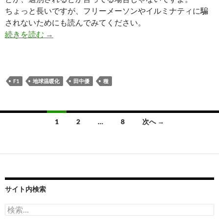
ちょっと長いですが、フリーメーソンやイルミナティに騙
されないためにも読んでみてください。
遺伝子組み換えのものしか食べられない時代がく
続きを読む
→
F1
地球温暖化
田中優
種
投
1
2
…
8
次へ →
稿
ナ
ビ
ゲ
サイト内検索
ー
検
索: