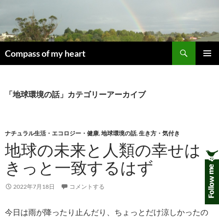
コ
ン
テ
ン
検
ツ
Compass of my heart
索
へ
メインメ
ス
ニュー
キ
「地球環境の話」カテゴリーアーカイブ
ッ
プ
ナチュラル生活・エコロジー・健康
,
地球環境の話
,
生き方・気付き
地球の未来と人類の幸せは
きっと一致するはず
2022年7月18日
コメントする
今日は雨が降ったり止んだり、ちょっとだけ涼しかったの