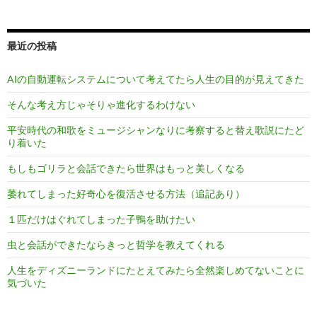
シ
ョ
最近の投稿
ン
AIの自動運転システムについて考えてたら人生の目的が見えてきた
そんな考え方じゃそりゃ進化するわけない
平安時代の和歌をミュージシャンなりに考察すると替え歌説にたど
り着いた
もしもゴリラと会話できたら世界はもっと美しくなる
萎れてしまった好奇心を復活させる方法（追記あり）
１匹だけはぐれてしまった子鴨を助けたい
虫と会話ができたならきっと哲学を教えてくれる
人生をディズニーランドにたとえてみたら全然楽しめてないことに
気づいた