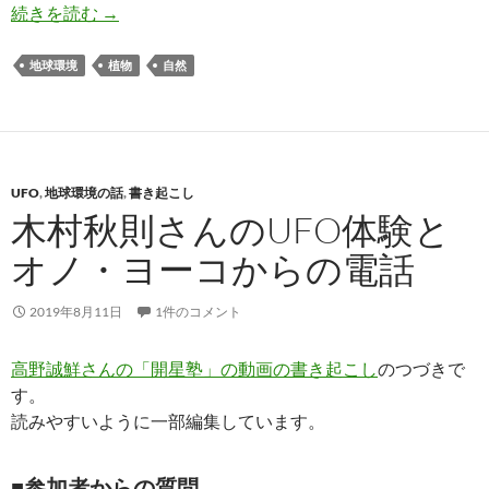
戦うことをやめて調和して生きよう
続きを読む
→
地球環境
植物
自然
UFO
,
地球環境の話
,
書き起こし
木村秋則さんのUFO体験と
オノ・ヨーコからの電話
2019年8月11日
1件のコメント
高野誠鮮さんの「開星塾」の動画の書き起こし
のつづきで
す。
読みやすいように一部編集しています。
■参加者からの質問