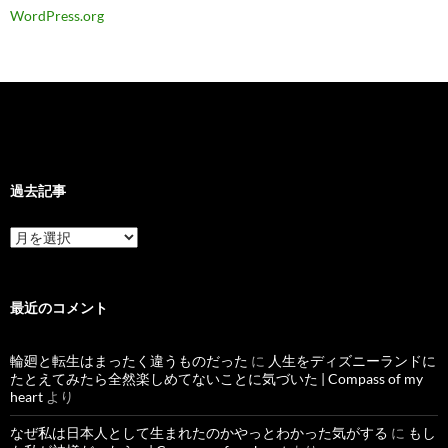
WordPress.org
過去記事
過
去
記
事
最近のコメント
輪廻と転生はまったく違うものだった
に
人生をディズニーランドに
たとえてみたら全然楽しめてないことに気づいた | Compass of my
heart
より
なぜ私は日本人として生まれたのかやっとわかった気がする
に
もし