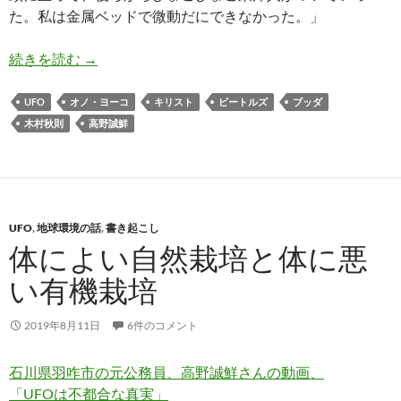
た。私は金属ベッドで微動だにできなかった。」
木村秋則さんのUFO体験とオノ・ヨーコからの電
続きを読む
→
UFO
オノ・ヨーコ
キリスト
ビートルズ
ブッダ
木村秋則
高野誠鮮
UFO
,
地球環境の話
,
書き起こし
体によい自然栽培と体に悪
い有機栽培
2019年8月11日
6件のコメント
石川県羽咋市の元公務員、高野誠鮮さんの動画、
「UFOは不都合な真実」