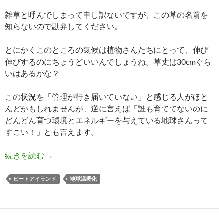
雑草と呼んでしまって申し訳ないですが、この草の名前を
知らないので勘弁してください。
とにかくこのところの気候は植物さんたちにとって、伸び
伸びするのにちょうどいいんでしょうね。草丈は30cmぐら
いはあるかな？
この状況を「管理が行き届いていない」と感じる人がほと
んどかもしれませんが、逆に言えば「誰も育ててないのに
どんどん育つ環境とエネルギーを与えている地球さんって
すごい！」とも言えます。
地球の未来と人類の幸せはきっと一致するはず
続きを読む
→
ヒートアイランド
地球温暖化