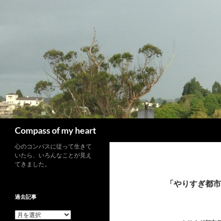
コ
ン
テ
ン
ツ
へ
ス
キ
ッ
プ
検
Compass of my heart
索
心のコンパスに従って生きて
いたら、いろんなことが見え
てきました。
「やりすぎ都市
過去記事
過