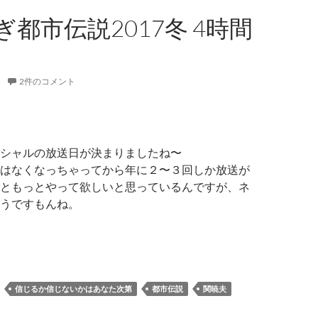
都市伝説2017冬 4時間
2件のコメント
シャルの放送日が決まりましたね〜
はなくなっちゃってから年に２〜３回しか放送が
ともっとやって欲しいと思っているんですが、ネ
うですもんね。
すぎ都市伝説2017冬 4時間SP
信じるか信じないかはあなた次第
都市伝説
関暁夫