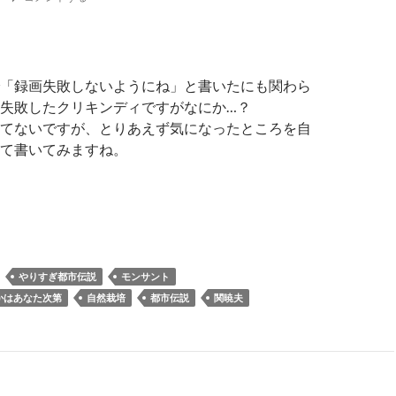
「録画失敗しないようにね」と書いたにも関わら
失敗したクリキンディですがなにか…？
てないですが、とりあえず気になったところを自
て書いてみますね。
すぎ都市伝説2017冬で語られたF1種の話
やりすぎ都市伝説
モンサント
かはあなた次第
自然栽培
都市伝説
関暁夫