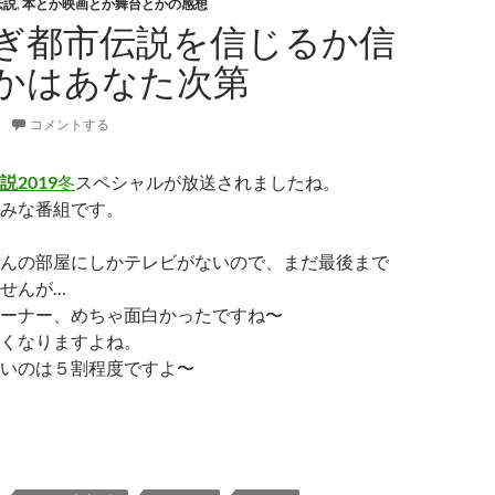
伝説
,
本とか映画とか舞台とかの感想
ぎ都市伝説を信じるか信
かはあなた次第
コメントする
2019
冬
スペシャルが放送されましたね。
みな番組です。
んの部屋にしかテレビがないので、まだ最後まで
せんが…
ーナー、めちゃ面白かったですね〜
くなりますよね。
いのは５割程度ですよ〜
りすぎ都市伝説を信じるか信じないかはあなた次第