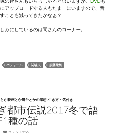
域の皆さんもいらっしゃると思いますが、
DVD
も
にアップロードする人もたまーにいますので、昔
すことも減ってきたかなぁ？
しみにしているのは関さんのコーナー。
.都市伝説 関暁夫 × バシャール
バシャール
関暁夫
須藤元気
本とか映画とか舞台とかの感想
,
生き方・気付き
ぎ都市伝説2017冬で語
F1種の話
コメントする