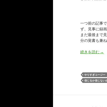
一つ前の記事で
ず、見事に録画
まだ最後まで見
分の覚書も兼ね
やり
続きを読む
→
やりすぎコージー
信じるか信じない