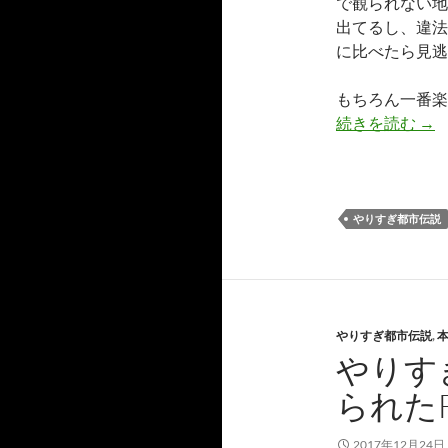
で観られない地
出てるし、違法
に比べたら見逃
もちろん一番楽
Mr
続きを読む
→
やりすぎ都市伝説
やりすぎ都市伝説
,
やりす
られた
2017年12月24日