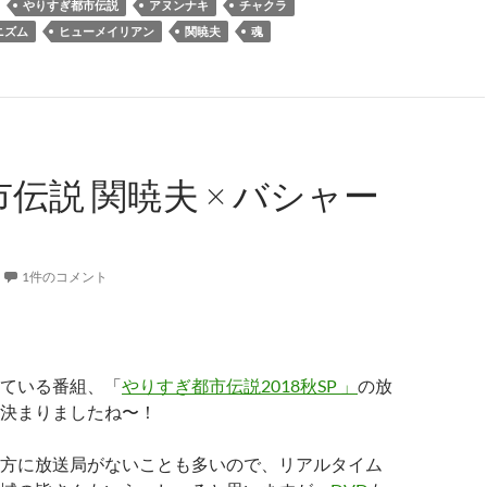
やりすぎ都市伝説
アヌンナキ
チャクラ
ニズム
ヒューメイリアン
関暁夫
魂
市伝説 関暁夫 × バシャー
1件のコメント
ている番組、「
やりすぎ都市伝説2018秋SP 」
の放
決まりましたね〜！
方に放送局がないことも多いので、リアルタイム