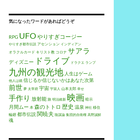
気になったワードがあればどうぞ
UFO
やりすぎコージー
RPG
アセンション
やりすぎ都市伝説
インディアン
サアラ
オラクルカード
キリスト教
コロナ
ドライブ
ディズニー
ドラクエ
ランプ
九州の観光地
人生はゲーム
信じるか信じないかはあなた次第
他人は鏡
前世
宇宙
山本太郎
夢
太宰府
宇宙人
幸せ
映画
手作り
放射能
旅
暗示
明治維新
歴史
森のトトロ
月間ムー
温泉
本
移住
神社
関暁夫
都市伝説
輪廻
陰謀論
集団的自衛権
高野誠鮮
魂