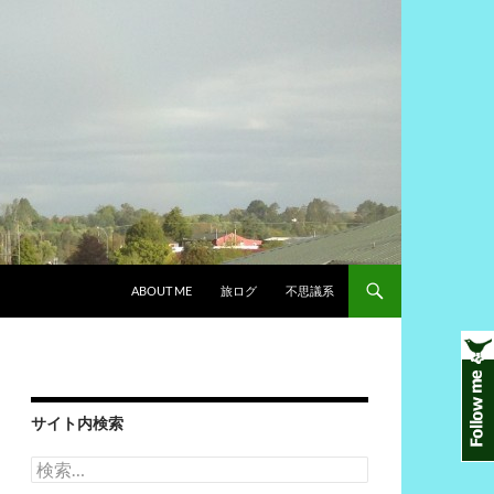
ABOUT ME
旅ログ
不思議系
サイト内検索
検
索: