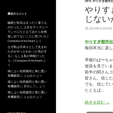
去
UFO
,
やりすぎ都市
記
やりす
事
最近のコメント
じない
輪廻と転生はまったく違うも
のだった
に
人生をディズニー
2019年12月29日
ランドにたとえてみたら全然
楽しめてないことに気づいた |
Compass of my heart
より
やりすぎ都市伝説
なぜ私は日本人として生まれ
毎回本当に楽し
たのかやっとわかった気がす
る
に
もしも私が神様だった
早寝のばーちゃ
ら… | Compass of my heart
よ
り
放送を見ていま
体によい自然栽培と体に悪い
前半の関さんコ
有機栽培
に
えねあや
より
皆さん、信じた
体によい自然栽培と体に悪い
でも、信じてい
有機栽培
に
栗気んでぃ
より
たとえば…
体によい自然栽培と体に悪い
有機栽培
に
えねあや
より
や
続きを読む
→