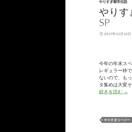
やりすぎ都市伝説
やりすぎ
SP
2017年12月16日
今年の年末スペ
レギュラー枠で
ないので、もっ
タ集めは大変そ
やり
続きを読む
→
やりすぎコージー