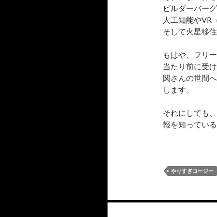
ビルダーバーグ
人工知能やVR
そして火星移住
もはや、フリー
当たり前に受け
関さんの世間へ
します。
それにしても、
報を知ってい
やりすぎコージー
投