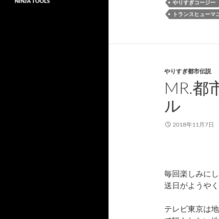
NINJA TOOLS
やりすぎコージー
トランスヒューマ
やりすぎ都市伝説
MR.都
ル
2018年11月7日
毎回楽しみにし
送日がようやく
テレビ東京は地