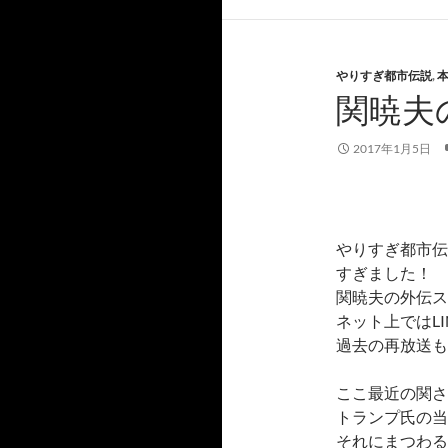
やりすぎ都市伝説
,
関暁夫
2017年1月5日
やりすぎ都市伝
すぎました！
関暁夫の外伝ス
ネット上ではLI
過去の再放送も
ここ最近の関さ
トランプ氏の当
それにまつわる