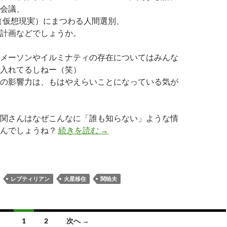
会議、
（仮想現実）にまつわる人間選別、
計画などでしょうか。
メーソンやイルミナティの存在についてはみんな
入れてるしねー（笑）
の影響力は、もはやえらいことになっている気が
関さんはなぜこんなに「誰も知らない」ような情
関暁夫の正体はレプ…？！
るんでしょうね？
続きを読む
→
レプティリアン
火星移住
関暁夫
1
2
次へ →