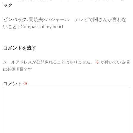
シ
ック
ョ
ピンバック:
関暁夫×バシャール テレビで関さんが言わな
ン
いこと | Compass of my heart
コメントを残す
メールアドレスが公開されることはありません。
※
が付いている欄
は必須項目です
コメント
※