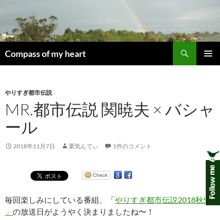
コ
ン
テ
ン
検
ツ
Compass of my heart
索
へ
メインメ
ス
ニュー
キ
やりすぎ都市伝説
ッ
MR.都市伝説 関暁夫 × バシャ
プ
ール
2018年11月7日
栗気んでぃ
1件のコメント
毎回楽しみにしている番組、「
やりすぎ都市伝説2018秋SP
」
の放送日がようやく決まりましたね〜！