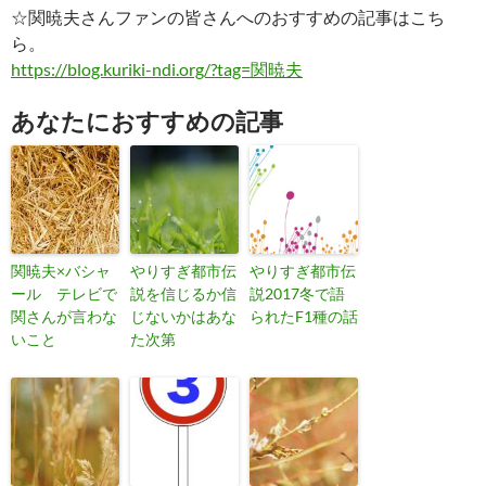
☆関暁夫さんファンの皆さんへのおすすめの記事はこち
ら。
https://blog.kuriki-ndi.org/?tag=関暁夫
あなたにおすすめの記事
関暁夫×バシャ
やりすぎ都市伝
やりすぎ都市伝
ール テレビで
説を信じるか信
説2017冬で語
関さんが言わな
じないかはあな
られたF1種の話
いこと
た次第