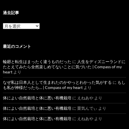
過去記事
過
去
記
事
最近のコメント
輪廻と転生はまったく違うものだった
に
人生をディズニーランドに
たとえてみたら全然楽しめてないことに気づいた | Compass of my
heart
より
なぜ私は日本人として生まれたのかやっとわかった気がする
に
もし
も私が神様だったら… | Compass of my heart
より
体によい自然栽培と体に悪い有機栽培
に
えねあや
より
体によい自然栽培と体に悪い有機栽培
に
栗気んでぃ
より
体によい自然栽培と体に悪い有機栽培
に
えねあや
より