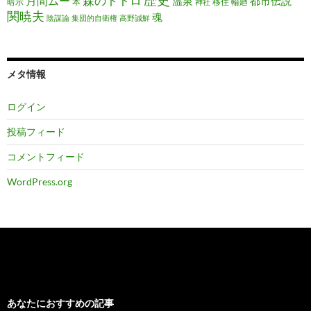
森のトトロ
月間ムー
温泉
都市伝説
暗示
本
移住
輪廻
神社
関暁夫
魂
陰謀論
集団的自衛権
高野誠鮮
メタ情報
ログイン
投稿フィード
コメントフィード
WordPress.org
あなたにおすすめの記事