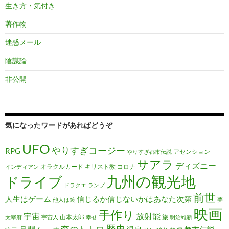
生き方・気付き
著作物
迷惑メール
陰謀論
非公開
気になったワードがあればどうぞ
UFO
やりすぎコージー
RPG
アセンション
やりすぎ都市伝説
サアラ
ディズニー
オラクルカード
キリスト教
コロナ
インディアン
九州の観光地
ドライブ
ドラクエ
ランプ
前世
人生はゲーム
信じるか信じないかはあなた次第
他人は鏡
夢
映画
手作り
宇宙
放射能
山本太郎
旅
太宰府
宇宙人
幸せ
明治維新
歴史