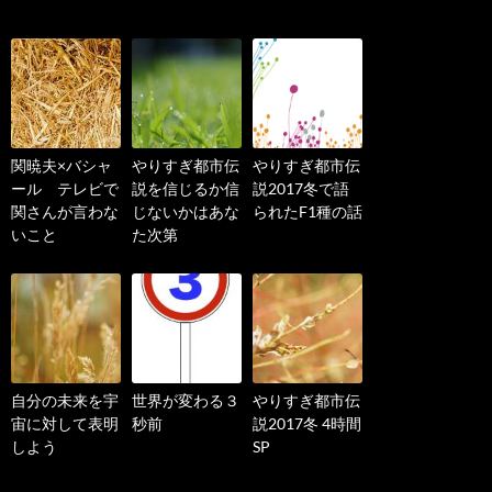
関暁夫×バシャ
やりすぎ都市伝
やりすぎ都市伝
ール テレビで
説を信じるか信
説2017冬で語
関さんが言わな
じないかはあな
られたF1種の話
いこと
た次第
自分の未来を宇
世界が変わる３
やりすぎ都市伝
宙に対して表明
秒前
説2017冬 4時間
しよう
SP