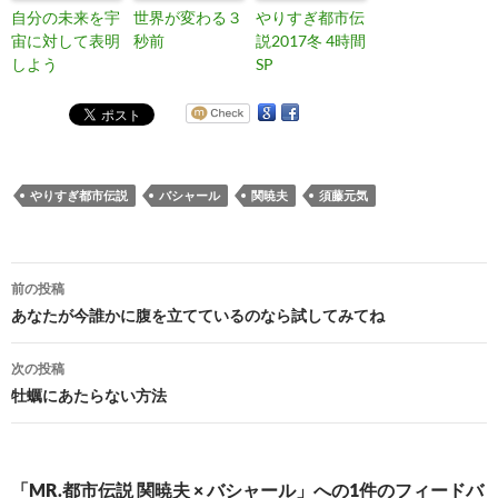
自分の未来を宇
世界が変わる３
やりすぎ都市伝
宙に対して表明
秒前
説2017冬 4時間
しよう
SP
やりすぎ都市伝説
バシャール
関暁夫
須藤元気
投
前の投稿
稿
あなたが今誰かに腹を立てているのなら試してみてね
ナ
次の投稿
ビ
牡蠣にあたらない方法
ゲ
ー
「MR.都市伝説 関暁夫 × バシャール」への1件のフィードバ