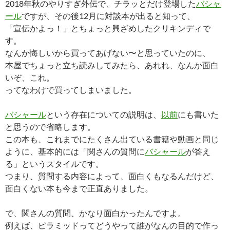
2018年秋のやりすぎ外伝で、チラッとだけ登場した
バシャ
ール
ですが、その後12月に対談本が出ると知って、
「宣伝かよっ！」とちょっと興ざめしたクリキンディで
す。
なんか悔しいから買ってあげない〜と思っていたのに、
本屋でちょっと立ち読みしてみたら、あれれ、なんか面白
いぞ、これ。
ってなわけで買ってしまいました。
バシャール
という存在についての説明は、
以前
にも書いた
と思うので省略します。
この本も、これまでにたくさん出ている書籍や動画と同じ
ように、基本的には「関さんの質問に
バシャール
が答え
る」というスタイルです。
つまり、質問する内容によって、面白くもなるんだけど、
面白くない本も今まで正直ありました。
で、関さんの質問、かなり面白かったんですよ。
例えば、ピラミッドってどうやって誰がなんの目的で作っ