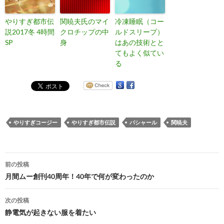
やりすぎ都市伝
関暁夫氏のマイ
冷凍睡眠（コー
説2017冬 4時間
クロチップの中
ルドスリープ）
SP
身
はあの技術とと
てもよく似てい
る
やりすぎコージー
やりすぎ都市伝説
バシャール
関暁夫
投
前の投稿
稿
月間ムー創刊40周年！40年で何が変わったのか
ナ
次の投稿
ビ
静電気が起きない服を着たい