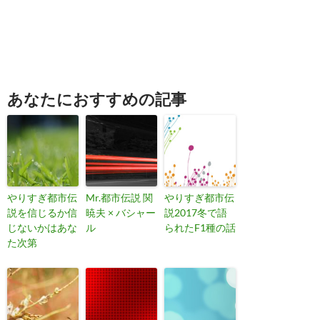
あなたにおすすめの記事
やりすぎ都市伝
Mr.都市伝説 関
やりすぎ都市伝
説を信じるか信
暁夫 × バシャー
説2017冬で語
じないかはあな
ル
られたF1種の話
た次第