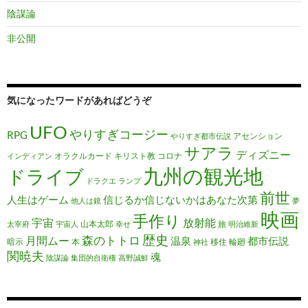
陰謀論
非公開
気になったワードがあればどうぞ
UFO
やりすぎコージー
RPG
アセンション
やりすぎ都市伝説
サアラ
ディズニー
オラクルカード
キリスト教
コロナ
インディアン
九州の観光地
ドライブ
ドラクエ
ランプ
前世
人生はゲーム
信じるか信じないかはあなた次第
他人は鏡
夢
映画
手作り
宇宙
放射能
山本太郎
旅
太宰府
宇宙人
幸せ
明治維新
歴史
森のトトロ
月間ムー
温泉
都市伝説
暗示
本
移住
輪廻
神社
関暁夫
魂
陰謀論
集団的自衛権
高野誠鮮