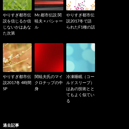
やりすぎ都市伝
Mr.都市伝説 関
やりすぎ都市伝
説を信じるか信
暁夫 × バシャー
説2017冬で語
じないかはあな
ル
られたF1種の話
た次第
やりすぎ都市伝
関暁夫氏のマイ
冷凍睡眠（コー
説2017冬 4時間
クロチップの中
ルドスリープ）
SP
身
はあの技術とと
てもよく似てい
る
過去記事