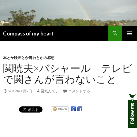
コ
ン
テ
ン
検
ツ
Compass of my heart
索
へ
メインメ
ス
ニュー
キ
本とか映画とか舞台とかの感想
ッ
関暁夫×バシャール テレビ
プ
で関さんが言わないこと
2019年1月2日
栗気んでぃ
コメントする