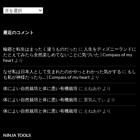
過
去
記
事
最近のコメント
輪廻と転生はまったく違うものだった
に
人生をディズニーランドに
たとえてみたら全然楽しめてないことに気づいた | Compass of my
heart
より
なぜ私は日本人として生まれたのかやっとわかった気がする
に
もし
も私が神様だったら… | Compass of my heart
より
体によい自然栽培と体に悪い有機栽培
に
えねあや
より
体によい自然栽培と体に悪い有機栽培
に
栗気んでぃ
より
体によい自然栽培と体に悪い有機栽培
に
えねあや
より
NINJA TOOLS