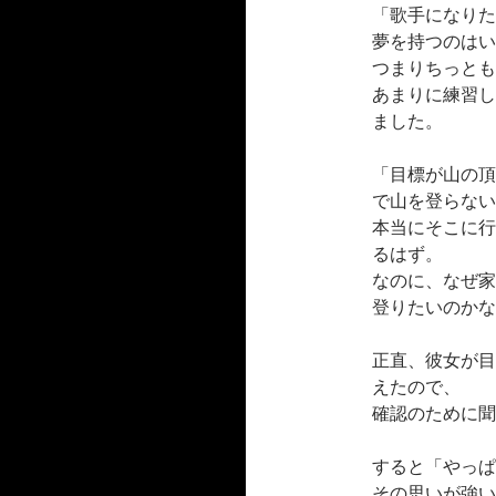
「歌手になりた
夢を持つのはい
つまりちっとも
あまりに練習し
ました。
「目標が山の頂
で山を登らない
本当にそこに行
るはず。
なのに、なぜ家
登りたいのかな
正直、彼女が目
えたので、
確認のために聞
すると「やっぱ
その思いが強い