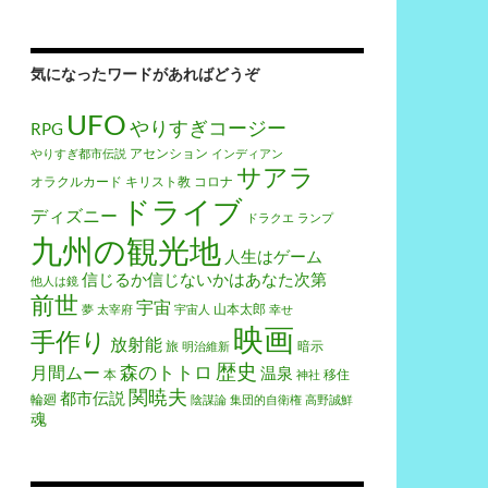
気になったワードがあればどうぞ
UFO
やりすぎコージー
RPG
アセンション
やりすぎ都市伝説
インディアン
サアラ
オラクルカード
キリスト教
コロナ
ドライブ
ディズニー
ドラクエ
ランプ
九州の観光地
人生はゲーム
信じるか信じないかはあなた次第
他人は鏡
前世
宇宙
山本太郎
夢
太宰府
宇宙人
幸せ
映画
手作り
放射能
旅
暗示
明治維新
歴史
森のトトロ
月間ムー
温泉
本
移住
神社
関暁夫
都市伝説
輪廻
陰謀論
集団的自衛権
高野誠鮮
魂