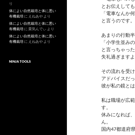
り
とお伝えしても
体によい自然栽培と体に悪い
「電車なんか何
有機栽培
に
えねあや
より
と言うのです。
体によい自然栽培と体に悪い
有機栽培
に
栗気んでぃ
より
あまりの行動半
体によい自然栽培と体に悪い
有機栽培
に
えねあや
より
「小学生並みの
と言っちゃった
失礼過ぎますよ
NINJA TOOLS
その流れを受け
アドバイスだっ
彼が私の鏡とは
私は職場が広範
す。
休みになれば、
ん。
国内47都道府