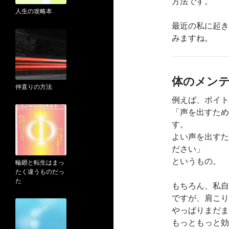
方法です。
人生の攻略本
最近の私に起き
みますね。
体のメン
仲直りの方法
例えば、ボイト
「声を出すため
す。
よい声を出すた
ださい」
というもの。
輪廻と転生はまっ
たく違うものだっ
た
もちろん、私自
ですが、肩こり
やっぱりまだま
もっともっと効