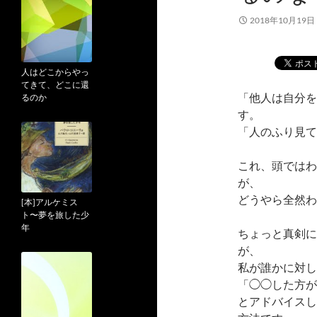
2018年10月19日
人はどこからやっ
てきて、どこに還
「他人は自分を
るのか
す。
「人のふり見て
これ、頭ではわ
が、
どうやら全然わ
[本]アルケミス
ト〜夢を旅した少
年
ちょっと真剣に
が、
私が誰かに対し
「◯◯した方が
とアドバイスし