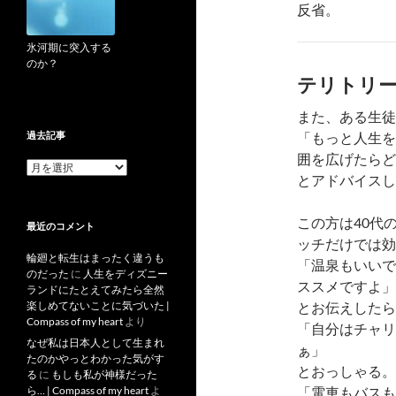
反省。
氷河期に突入する
のか？
テリトリ
また、ある生徒
過去記事
「もっと人生を
囲を広げたらど
過
とアドバイスし
去
記
事
この方は40代
最近のコメント
ッチだけでは効
輪廻と転生はまったく違うも
「温泉もいいで
のだった
に
人生をディズニー
ススメですよ」
ランドにたとえてみたら全然
楽しめてないことに気づいた |
とお伝えしたら
Compass of my heart
より
「自分はチャリ
なぜ私は日本人として生まれ
ぁ」
たのかやっとわかった気がす
とおっしゃる。
る
に
もしも私が神様だった
ら… | Compass of my heart
よ
「電車もバスも