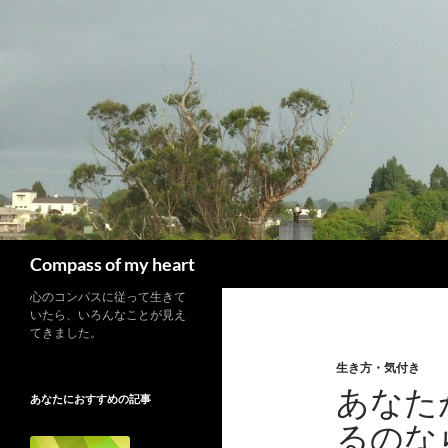
コ
ン
テ
ン
ツ
へ
ス
キ
ッ
プ
検
Compass of my heart
索
心のコンパスに従って生きて
いたら、いろんなことが見え
てきました。
生き方・気付き
あなた
あなたにおすすめの記事
るのな