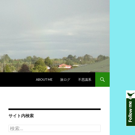
ABOUT ME
旅ログ
不思議系
サイト内検索
検
索: