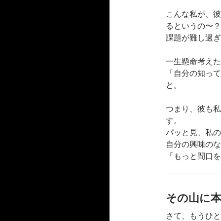
こんな私が、彼
るというの〜？
課題が難し過ぎ
一生懸命考えた
「自分の知って
と。
つまり、彼も私
す。
パッと見、私の
自分の興味のな
「もっと間口を
その山に
さて、もうひと