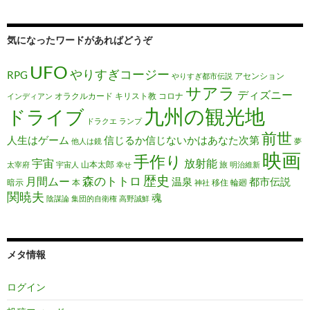
気になったワードがあればどうぞ
UFO
やりすぎコージー
RPG
アセンション
やりすぎ都市伝説
サアラ
ディズニー
オラクルカード
キリスト教
コロナ
インディアン
九州の観光地
ドライブ
ドラクエ
ランプ
前世
人生はゲーム
信じるか信じないかはあなた次第
他人は鏡
夢
映画
手作り
宇宙
放射能
山本太郎
旅
太宰府
宇宙人
幸せ
明治維新
歴史
森のトトロ
月間ムー
温泉
都市伝説
暗示
本
移住
輪廻
神社
関暁夫
魂
陰謀論
集団的自衛権
高野誠鮮
メタ情報
ログイン