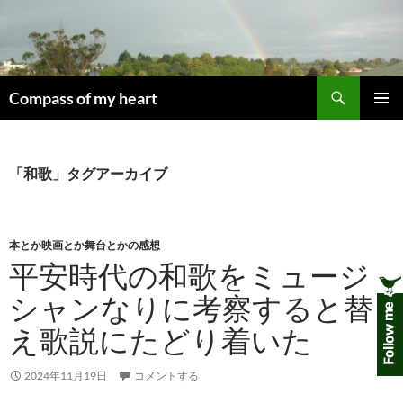
コ
ン
テ
ン
検
ツ
Compass of my heart
索
へ
メインメ
ス
ニュー
キ
「和歌」タグアーカイブ
ッ
プ
本とか映画とか舞台とかの感想
平安時代の和歌をミュージ
シャンなりに考察すると替
え歌説にたどり着いた
2024年11月19日
コメントする