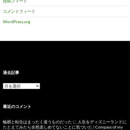
投稿フィード
コメントフィード
WordPress.org
過去記事
過
去
記
事
最近のコメント
輪廻と転生はまったく違うものだった
に
人生をディズニーランドに
たとえてみたら全然楽しめてないことに気づいた | Compass of my