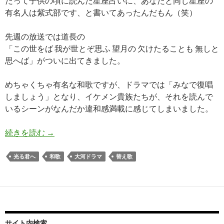
だって子供の頃に読んだ星座占いに、あなたと同じ星座の
有名人は紫式部です、と書いてあったんだもん（笑）
先週の放送では道長の
「この世をば 我が世とぞ思ふ 望月の 欠けたることも 無しと
思へば」がついに出てきました。
めちゃくちゃ有名な和歌ですが、ドラマでは「みなで復唱
しましょう」となり、イケメン貴族たちが、それを読んで
いるシーンがなんだか違和感満載に感じてしまいました。
平安時代の和歌をミュージシャンなりに考察する
続きを読む
→
光る君へ
和歌
大河ドラマ
替え歌
サイト内検索