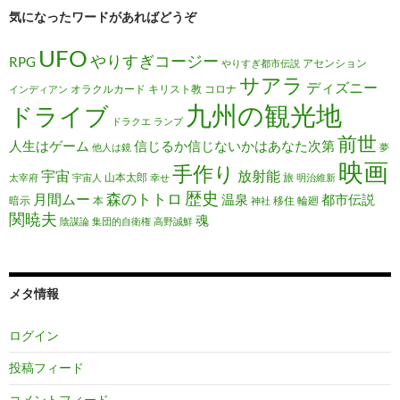
気になったワードがあればどうぞ
UFO
やりすぎコージー
RPG
アセンション
やりすぎ都市伝説
サアラ
ディズニー
オラクルカード
キリスト教
コロナ
インディアン
九州の観光地
ドライブ
ドラクエ
ランプ
前世
人生はゲーム
信じるか信じないかはあなた次第
他人は鏡
夢
映画
手作り
宇宙
放射能
山本太郎
旅
太宰府
宇宙人
幸せ
明治維新
歴史
森のトトロ
月間ムー
温泉
都市伝説
暗示
本
移住
輪廻
神社
関暁夫
魂
陰謀論
集団的自衛権
高野誠鮮
メタ情報
ログイン
投稿フィード
コメントフィード