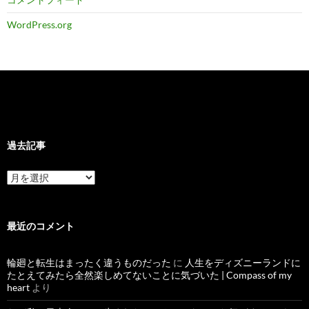
WordPress.org
過去記事
過
去
記
事
最近のコメント
輪廻と転生はまったく違うものだった
に
人生をディズニーランドに
たとえてみたら全然楽しめてないことに気づいた | Compass of my
heart
より