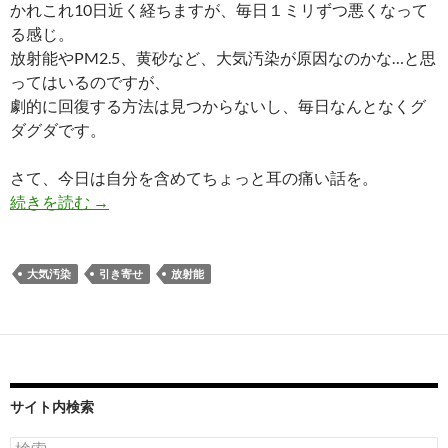
かれこれ10日近く経ちますが、毎日１ミリずつ悪くなって
る感じ。
放射能やPM2.5、黄砂など、大気汚染が原因なのかな…と思
ってはいるのですが、
劇的に回復する方法は見つからないし、毎日なんとなくグ
ダグダです。
さて、今日は自分を含めてちょっと耳の痛い話を。
誰でも念力で引き寄せている
続きを読む
→
大気汚染
引き寄せ
放射能
サイト内検索
検