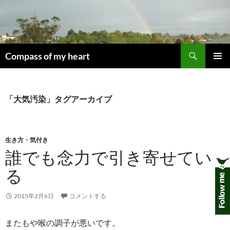
コ
ン
テ
ン
検
ツ
Compass of my heart
索
へ
メインメ
ス
ニュー
キ
「大気汚染」タグアーカイブ
ッ
プ
生き方・気付き
誰でも念力で引き寄せてい
る
2015年2月6日
コメントする
またもや喉の調子が悪いです。