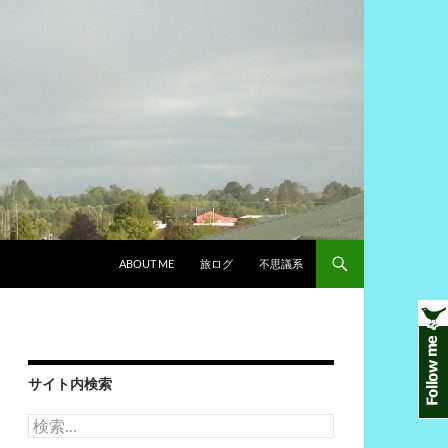
ABOUT ME
旅ログ
不思議系
サイト内検索
検
索: