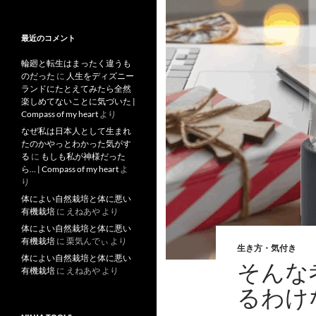
去
記
事
最近のコメント
輪廻と転生はまったく違うも
のだった
に
人生をディズニー
ランドにたとえてみたら全然
楽しめてないことに気づいた |
Compass of my heart
より
なぜ私は日本人として生まれ
たのかやっとわかった気がす
る
に
もしも私が神様だった
ら… | Compass of my heart
よ
り
体によい自然栽培と体に悪い
有機栽培
に
えねあや
より
体によい自然栽培と体に悪い
有機栽培
に
栗気んでぃ
より
生き方・気付き
体によい自然栽培と体に悪い
そんな
有機栽培
に
えねあや
より
るわけ