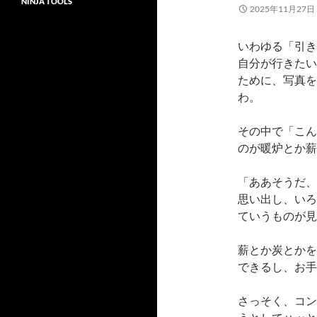
NINJA TOOLS
2025年11月27日
いわゆる「引き
自分が行きたい
ために、写真を
わ。
その中で「こん
のが暖炉とか薪
「ああそうだ、
思い出し、いろ
ていうものが見
薪とか炭とかを
できるし、お手
さっそく、コン