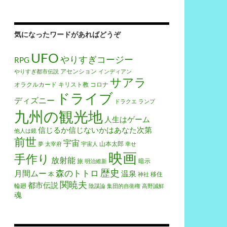
気になったワードがあればどうぞ
UFO
やりすぎコージー
RPG
アセンション
やりすぎ都市伝説
インディアン
サアラ
オラクルカード
キリスト教
コロナ
ドライブ
ディズニー
ドラクエ
ランプ
九州の観光地
人生はゲーム
信じるか信じないかはあなた次第
他人は鏡
前世
宇宙
山本太郎
夢
太宰府
宇宙人
幸せ
映画
手作り
放射能
旅
暗示
明治維新
歴史
森のトトロ
月間ムー
温泉
本
移住
神社
関暁夫
都市伝説
輪廻
陰謀論
集団的自衛権
高野誠鮮
魂