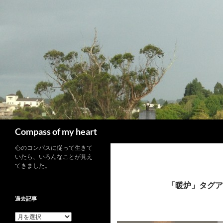
コ
ン
テ
ン
ツ
へ
ス
キ
ッ
プ
検
Compass of my heart
索
心のコンパスに従って生きて
いたら、いろんなことが見え
てきました。
「暖炉」タグア
過去記事
過