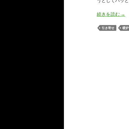
うとしてハッと
そ
続きを読む
→
引き寄せ
暖炉