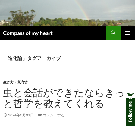
コ
ン
テ
ン
検
ツ
Compass of my heart
索
へ
メインメ
ス
ニュー
キ
「進化論」タグアーカイブ
ッ
プ
生き方・気付き
虫と会話ができたならきっ
と哲学を教えてくれる
2024年3月31日
コメントする