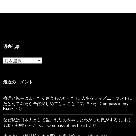
過去記事
過
去
記
事
最近のコメント
輪廻と転生はまったく違うものだった
に
人生をディズニーランドに
たとえてみたら全然楽しめてないことに気づいた | Compass of my
heart
より
なぜ私は日本人として生まれたのかやっとわかった気がする
に
もし
も私が神様だったら… | Compass of my heart
より