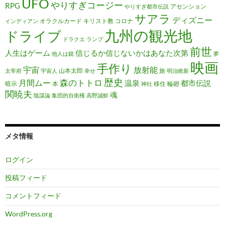
UFO
やりすぎコージー
RPG
アセンション
やりすぎ都市伝説
サアラ
ディズニー
オラクルカード
キリスト教
コロナ
インディアン
九州の観光地
ドライブ
ドラクエ
ランプ
前世
人生はゲーム
信じるか信じないかはあなた次第
他人は鏡
夢
映画
手作り
宇宙
放射能
山本太郎
旅
太宰府
宇宙人
幸せ
明治維新
歴史
森のトトロ
月間ムー
温泉
都市伝説
暗示
本
移住
輪廻
神社
関暁夫
魂
陰謀論
集団的自衛権
高野誠鮮
メタ情報
ログイン
投稿フィード
コメントフィード
WordPress.org