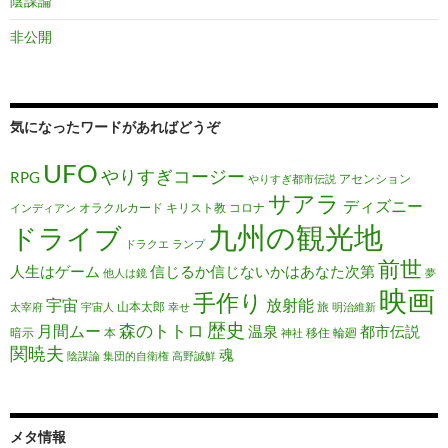
陰謀論
非公開
気になったワードがあればどうぞ
UFO
やりすぎコージー
RPG
アセンション
やりすぎ都市伝説
サアラ
ディズニー
オラクルカード
キリスト教
コロナ
インディアン
九州の観光地
ドライブ
ドラクエ
ランプ
前世
人生はゲーム
信じるか信じないかはあなた次第
他人は鏡
夢
映画
手作り
宇宙
放射能
山本太郎
旅
太宰府
宇宙人
幸せ
明治維新
歴史
森のトトロ
月間ムー
温泉
都市伝説
暗示
本
移住
輪廻
神社
関暁夫
魂
陰謀論
集団的自衛権
高野誠鮮
メタ情報