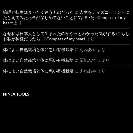
輪廻と転生はまったく違うものだった
に
人生をディズニーランドに
たとえてみたら全然楽しめてないことに気づいた | Compass of my
heart
より
なぜ私は日本人として生まれたのかやっとわかった気がする
に
もし
も私が神様だったら… | Compass of my heart
より
体によい自然栽培と体に悪い有機栽培
に
えねあや
より
体によい自然栽培と体に悪い有機栽培
に
栗気んでぃ
より
体によい自然栽培と体に悪い有機栽培
に
えねあや
より
NINJA TOOLS