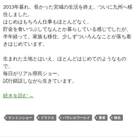
2013年暮れ、長かった宮城の生活を終え、ついに九州へ移
住しました。
はじめはもちろん仕事もほとんどなく、
貯金を食いつぶしてなんとか暮らしている感じでしたが、
半年経って、家族も移住、少しずついろんなことが落ち着
きはじめています。
生まれた土地とはいえ、ほとんどはじめてのようなもの
で、
毎日がリアル県民ショー。
試行錯誤しながら生きています。
移住しました その22「パラレルワールドと勇
続きを読む
→
ケンミンショー
ドラクエ
パラレルワールド
勇者
移住