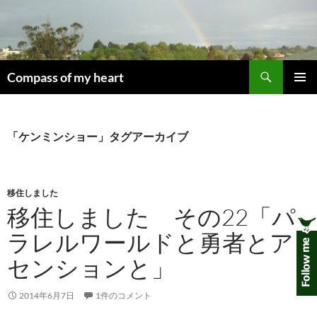
コ
ン
テ
ン
検
ツ
Compass of my heart
索
へ
メインメ
ス
ニュー
キ
「ケンミンショー」タグアーカイブ
ッ
プ
移住しました
移住しました その22「パ
ラレルワールドと勇者とア
センションと」
2014年6月7日
1件のコメント