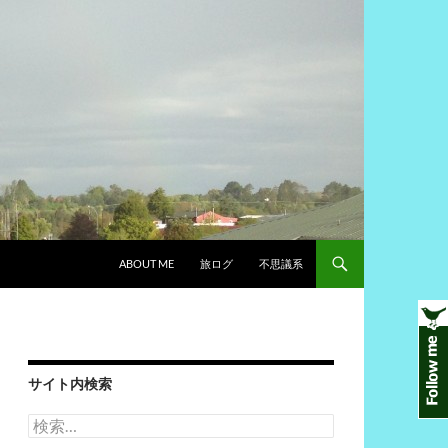
ABOUT ME
旅ログ
不思議系
サイト内検索
検
索: