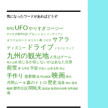
気になったワードがあればどうぞ
UFO
やりすぎコージー
RPG
アセンション
やりすぎ都市伝説
インディアン
サアラ
オラクルカード
キリスト教
コロナ
ドライブ
ディズニー
ドラクエ
ランプ
九州の観光地
人生はゲーム
信じるか信じないかはあなた次第
他人は鏡
前世
宇宙
山本太郎
夢
太宰府
宇宙人
幸せ
映画
手作り
放射能
旅
暗示
明治維新
歴史
森のトトロ
月間ムー
温泉
本
移住
神社
関暁夫
都市伝説
輪廻
陰謀論
集団的自衛権
高野誠鮮
魂