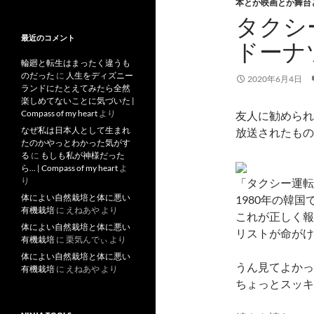
去
本とか映画とか舞台
記
タクシ
事
最近のコメント
ドーナ
輪廻と転生はまったく違うも
のだった
に
人生をディズニー
2020年6月4日
ランドにたとえてみたら全然
楽しめてないことに気づいた |
Compass of my heart
より
友人に勧められ
なぜ私は日本人として生まれ
放送されたもの
たのかやっとわかった気がす
る
に
もしも私が神様だった
ら… | Compass of my heart
よ
り
「タクシー運転
体によい自然栽培と体に悪い
1980年の韓
有機栽培
に
えねあや
より
これが正しく報
体によい自然栽培と体に悪い
リストが命がけ
有機栽培
に
栗気んでぃ
より
体によい自然栽培と体に悪い
うん見てよかっ
有機栽培
に
えねあや
より
ちょっとスッキ