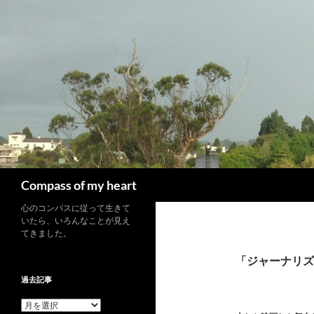
コ
ン
テ
ン
ツ
へ
ス
キ
ッ
プ
検
Compass of my heart
索
心のコンパスに従って生きて
いたら、いろんなことが見え
てきました。
「ジャーナリズ
過去記事
過