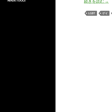
タ
NINJA TOOLS
続きを読む
→
LGBT
ゲイ