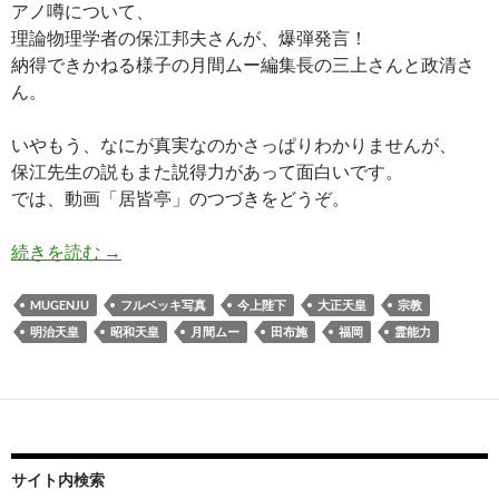
アノ噂について、
理論物理学者の保江邦夫さんが、爆弾発言！
納得できかねる様子の月間ムー編集長の三上さんと政清さ
ん。
いやもう、なにが真実なのかさっぱりわかりませんが、
保江先生の説もまた説得力があって面白いです。
では、動画「居皆亭」のつづきをどうぞ。
明治天皇すり替え 第三の説
続きを読む
→
MUGENJU
フルベッキ写真
今上陛下
大正天皇
宗教
明治天皇
昭和天皇
月間ムー
田布施
福岡
霊能力
サイト内検索