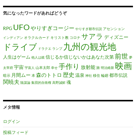
気になったワードがあればどうぞ
UFO
やりすぎコージー
RPG
アセンション
やりすぎ都市伝説
サアラ
ディズニー
オラクルカード
キリスト教
コロナ
インディアン
九州の観光地
ドライブ
ドラクエ
ランプ
前世
人生はゲーム
信じるか信じないかはあなた次第
他人は鏡
夢
映画
手作り
宇宙
放射能
山本太郎
旅
太宰府
宇宙人
幸せ
明治維新
歴史
森のトトロ
月間ムー
温泉
都市伝説
暗示
本
移住
輪廻
神社
関暁夫
魂
陰謀論
集団的自衛権
高野誠鮮
メタ情報
ログイン
投稿フィード