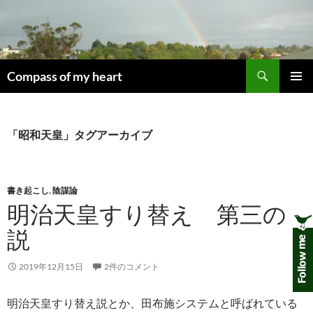
コ
ン
テ
ン
検
ツ
Compass of my heart
索
へ
メインメ
ス
ニュー
キ
「昭和天皇」タグアーカイブ
ッ
プ
書き起こし
,
陰謀論
明治天皇すり替え 第三の
説
2019年12月15日
2件のコメント
明治天皇すり替え説とか、田布施システムと呼ばれている