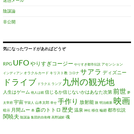
迷惑メール
陰謀論
非公開
気になったワードがあればどうぞ
UFO
やりすぎコージー
RPG
アセンション
やりすぎ都市伝説
サアラ
ディズニー
オラクルカード
キリスト教
コロナ
インディアン
九州の観光地
ドライブ
ドラクエ
ランプ
前世
人生はゲーム
信じるか信じないかはあなた次第
他人は鏡
夢
映画
手作り
宇宙
放射能
山本太郎
旅
太宰府
宇宙人
幸せ
明治維新
歴史
森のトトロ
月間ムー
温泉
都市伝説
暗示
本
移住
輪廻
神社
関暁夫
魂
陰謀論
集団的自衛権
高野誠鮮