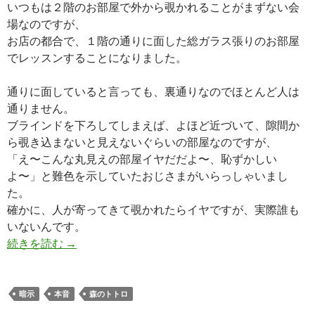
いつもは２階のお部屋で外から覗かれることがまずない会
場なのですが、
お店の都合で、１階の通りに面した総ガラス張りのお部屋
でレッスンすることになりました。
通りに面していると言っても、裏通りなのでほとんど人は
通りません。
ブラインドを下ろしてしまえば、よほど近づいて、隙間か
ら覗き込まないと見えないぐらいの部屋なのですが、
「え〜こんな丸見えの部屋イヤだだよ〜、恥ずかしい
よ〜」と難色を示していたおじさまがいらっしゃいまし
た。
確かに、人が寄ってきて覗かれたらイヤですが、実際誰も
いないんです。
酔っ払った時に本音が出ちゃう
続きを読む
→
暗示
本音
森のトトロ