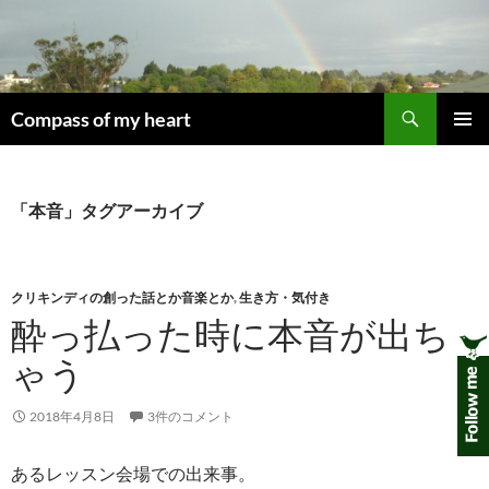
コ
ン
テ
ン
検
ツ
Compass of my heart
索
へ
メインメ
ス
ニュー
キ
「本音」タグアーカイブ
ッ
プ
クリキンディの創った話とか音楽とか
,
生き方・気付き
酔っ払った時に本音が出ち
ゃう
2018年4月8日
3件のコメント
あるレッスン会場での出来事。