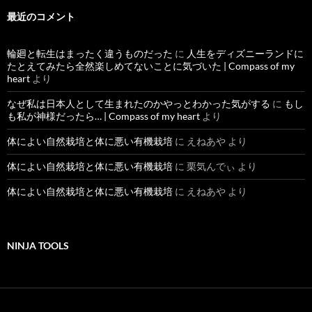
事
最近のコメント
輪廻と転生はまったく違うものだった
に
人生をディズニーランドに
たとえてみたら全然楽しめてないことに気づいた | Compass of my
heart
より
なぜ私は日本人として生まれたのかやっとわかった気がする
に
もし
も私が神様だったら… | Compass of my heart
より
体によい自然栽培と体に悪い有機栽培
に
えねあや
より
体によい自然栽培と体に悪い有機栽培
に
栗気んでぃ
より
体によい自然栽培と体に悪い有機栽培
に
えねあや
より
NINJA TOOLS