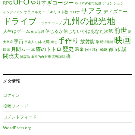
UFO
やりすぎコージー
RPG
アセンション
やりすぎ都市伝説
サアラ
ディズニー
オラクルカード
キリスト教
コロナ
インディアン
九州の観光地
ドライブ
ドラクエ
ランプ
前世
人生はゲーム
信じるか信じないかはあなた次第
他人は鏡
夢
映画
手作り
宇宙
放射能
山本太郎
旅
太宰府
宇宙人
幸せ
明治維新
歴史
森のトトロ
月間ムー
温泉
都市伝説
暗示
本
移住
輪廻
神社
関暁夫
魂
陰謀論
集団的自衛権
高野誠鮮
メタ情報
ログイン
投稿フィード
コメントフィード
WordPress.org