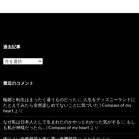
過去記事
過
去
記
事
最近のコメント
輪廻と転生はまったく違うものだった
に
人生をディズニーランドに
たとえてみたら全然楽しめてないことに気づいた | Compass of my
heart
より
なぜ私は日本人として生まれたのかやっとわかった気がする
に
もし
も私が神様だったら… | Compass of my heart
より
体によい自然栽培と体に悪い有機栽培
に
えねあや
より