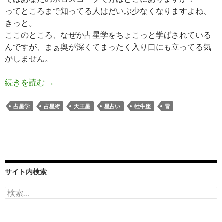
ってところまで知ってる人はだいぶ少なくなりますよね、
きっと。
ここのところ、なぜか占星学をちょこっと学ばされている
んですが、まぁ奥が深くてまったく入り口にも立ってる気
がしません。
始めるよ。なにを？
続きを読む
→
占星学
占星術
天王星
星占い
牡牛座
雷
サイト内検索
検
索: