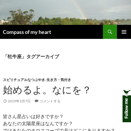
コ
ン
テ
ン
検
ツ
Compass of my heart
索
へ
メインメ
ス
ニュー
キ
「牡牛座」タグアーカイブ
ッ
プ
スピリチュアルなつぶやき
,
生き方・気付き
始めるよ。なにを？
2019年3月7日
コメントする
皆さん星占いは好きですか？
あなたの太陽星座はなんですか？
ではあなたのホロスコープで月はどこにありますか？