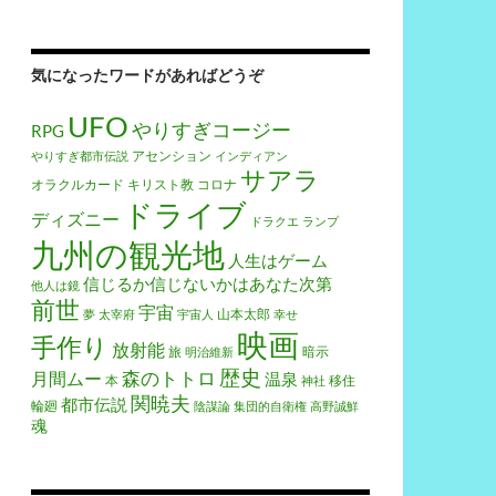
気になったワードがあればどうぞ
UFO
やりすぎコージー
RPG
アセンション
やりすぎ都市伝説
インディアン
サアラ
オラクルカード
キリスト教
コロナ
ドライブ
ディズニー
ドラクエ
ランプ
九州の観光地
人生はゲーム
信じるか信じないかはあなた次第
他人は鏡
前世
宇宙
山本太郎
夢
太宰府
宇宙人
幸せ
映画
手作り
放射能
旅
暗示
明治維新
歴史
森のトトロ
月間ムー
温泉
本
移住
神社
関暁夫
都市伝説
輪廻
陰謀論
集団的自衛権
高野誠鮮
魂