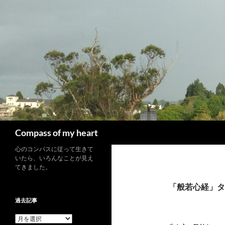
コ
ン
テ
ン
ツ
へ
ス
キ
ッ
プ
検
Compass of my heart
索
心のコンパスに従って生きて
いたら、いろんなことが見え
てきました。
「般若心経」タ
過去記事
過