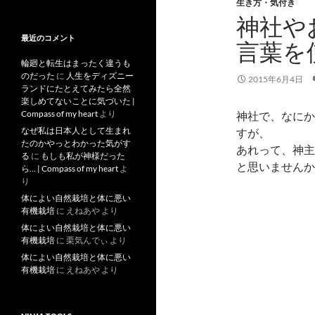
去
生き方・気付き
記
神社や
事
最近のコメント
言葉を
輪廻と転生はまったく違うも
のだった
に
人生をディズニー
2015年6月4日
ランドにたとえてみたら全然
楽しめてないことに気づいた |
Compass of my heart
より
神社で、なにか
なぜ私は日本人として生まれ
すが、
たのかやっとわかった気がす
あれって、神主
る
に
もしも私が神様だった
と思いませんか
ら… | Compass of my heart
よ
り
体によい自然栽培と体に悪い
有機栽培
に
えねあや
より
体によい自然栽培と体に悪い
有機栽培
に
栗気んでぃ
より
体によい自然栽培と体に悪い
有機栽培
に
えねあや
より