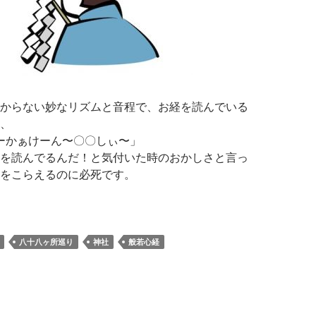
からない妙なリズムと音程で、お経を読んでいる
、
ーかぁけーん〜〇〇しぃ〜」
を読んでるんだ！と気付いた時のおかしさと言っ
をこらえるのに必死です。
社やお寺ではっきりとわかる言葉を使わない理由
八十八ヶ所巡り
神社
般若心経