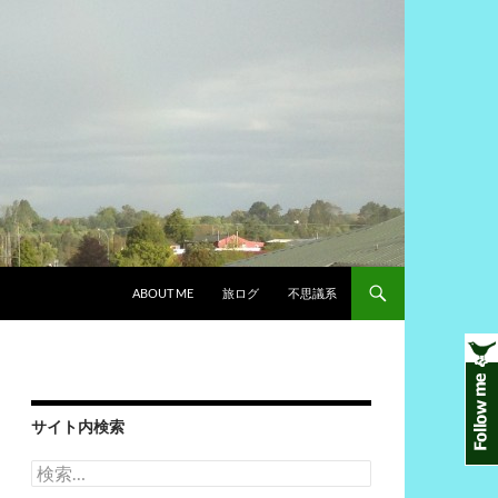
ABOUT ME
旅ログ
不思議系
サイト内検索
検
索: