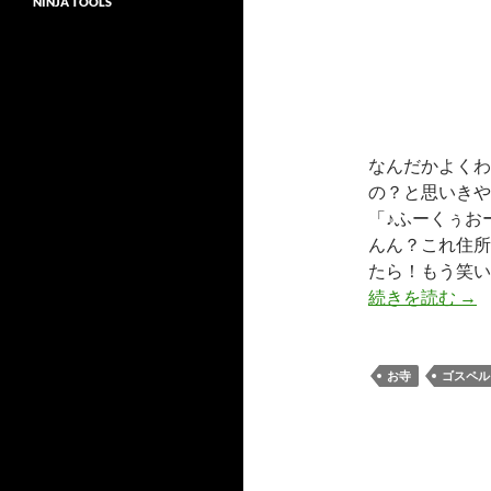
NINJA TOOLS
なんだかよくわ
の？と思いきや
「♪ふーくぅお
んん？これ住所
たら！もう笑い
神
続きを読む
→
お寺
ゴスペル