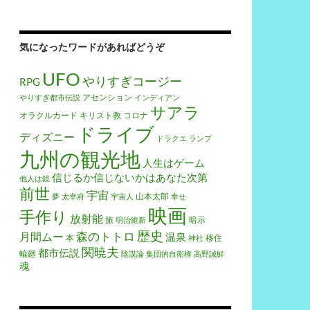
気になったワードがあればどうぞ
UFO
やりすぎコージー
RPG
アセンション
やりすぎ都市伝説
インディアン
サアラ
オラクルカード
キリスト教
コロナ
ドライブ
ディズニー
ドラクエ
ランプ
九州の観光地
人生はゲーム
信じるか信じないかはあなた次第
他人は鏡
前世
宇宙
山本太郎
夢
太宰府
宇宙人
幸せ
映画
手作り
放射能
旅
暗示
明治維新
歴史
森のトトロ
月間ムー
温泉
本
移住
神社
関暁夫
都市伝説
輪廻
陰謀論
集団的自衛権
高野誠鮮
魂