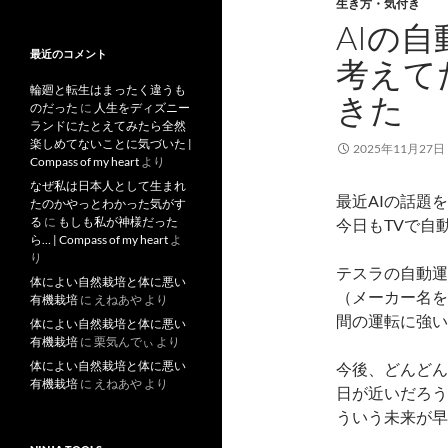
去
生き方・気付き
記
AIの
事
最近のコメント
考えて
輪廻と転生はまったく違うも
きた
のだった
に
人生をディズニー
ランドにたとえてみたら全然
楽しめてないことに気づいた |
2025年11月27日
Compass of my heart
より
なぜ私は日本人として生まれ
最近AIの話題
たのかやっとわかった気がす
る
に
もしも私が神様だった
今日もTVで自
ら… | Compass of my heart
よ
り
テスラの自動運
体によい自然栽培と体に悪い
（メーカー名を
有機栽培
に
えねあや
より
間の運転に強い
体によい自然栽培と体に悪い
有機栽培
に
栗気んでぃ
より
体によい自然栽培と体に悪い
今後、どんどん
有機栽培
に
えねあや
より
日が近いだろう
ういう未来が早