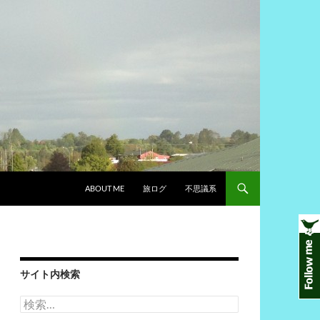
ABOUT ME
旅ログ
不思議系
サイト内検索
検
索: