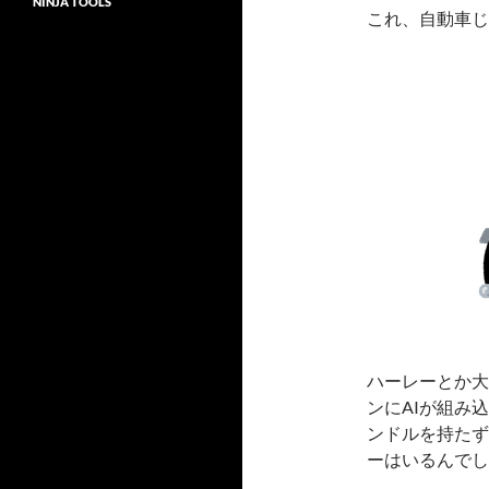
NINJA TOOLS
これ、自動車じ
ハーレーとか大
ンにAIが組み
ンドルを持たず
ーはいるんでし