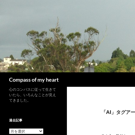
コ
ン
テ
ン
ツ
へ
ス
キ
ッ
プ
検
Compass of my heart
索
心のコンパスに従って生きて
いたら、いろんなことが見え
てきました。
「AI」タグア
過去記事
過