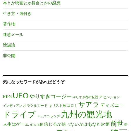
本とか映画とか舞台とかの感想
生き方・気付き
著作物
迷惑メール
陰謀論
非公開
気になったワードがあればどうぞ
UFO
やりすぎコージー
RPG
アセンション
やりすぎ都市伝説
サアラ
ディズニー
オラクルカード
キリスト教
コロナ
インディアン
九州の観光地
ドライブ
ドラクエ
ランプ
前世
人生はゲーム
信じるか信じないかはあなた次第
他人は鏡
夢