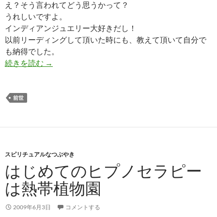
え？そう言われてどう思うかって？
うれしいですよ。
インディアンジュエリー大好きだし！
以前リーディングして頂いた時にも、教えて頂いて自分で
も納得でした。
たぶん前世は王子様
続きを読む
→
前世
スピリチュアルなつぶやき
はじめてのヒプノセラピー
は熱帯植物園
2009年6月3日
コメントする