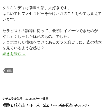
クリキンディは前世の話、大好きです。
はじめてヒプノセラピーを受けた時のことを今でも覚えて
います。
セラピストの誘導に従って、最初にイメージできたのが
ぐしゃぐしゃした緑色のもの、でした。
デコボコした模様をつけてあるガラス窓ごしに、庭の植木
を見ているような感じ？
はじめてのヒプノセラピーは熱帯植物園
続きを読む
→
前世
ナチュラル生活・エコロジー・健康
電磁波は本当に危険なの