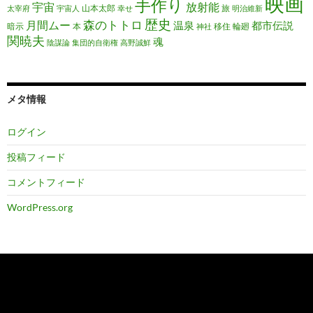
映画
手作り
宇宙
放射能
山本太郎
旅
太宰府
宇宙人
幸せ
明治維新
歴史
森のトトロ
月間ムー
温泉
都市伝説
暗示
本
移住
輪廻
神社
関暁夫
魂
陰謀論
集団的自衛権
高野誠鮮
メタ情報
ログイン
投稿フィード
コメントフィード
WordPress.org