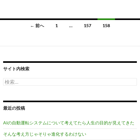
投
← 前へ
1
…
157
158
稿
ナ
ビ
ゲ
サイト内検索
ー
検
索:
シ
ョ
最近の投稿
ン
AIの自動運転システムについて考えてたら人生の目的が見えてきた
そんな考え方じゃそりゃ進化するわけない