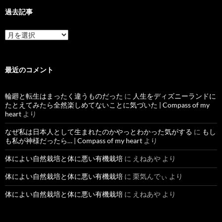
過去記事
過
去
記
事
最近のコメント
輪廻と転生はまったく違うものだった
に
人生をディズニーランドに
たとえてみたら全然楽しめてないことに気づいた | Compass of my
heart
より
なぜ私は日本人として生まれたのかやっとわかった気がする
に
もし
も私が神様だったら… | Compass of my heart
より
体によい自然栽培と体に悪い有機栽培
に
えねあや
より
体によい自然栽培と体に悪い有機栽培
に
栗気んでぃ
より
体によい自然栽培と体に悪い有機栽培
に
えねあや
より