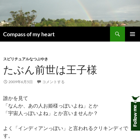
コ
ン
テ
ン
検
ツ
Compass of my heart
索
へ
メインメ
ス
ニュー
キ
スピリチュアルなつぶやき
ッ
たぶん前世は王子様
プ
2009年6月5日
コメントする
誰かを見て
「なんか、あの人お姫様っぽいよね」とか
「宇宙人っぽいよね」とか言いませんか？
よく「インディアンっぽい」と言われるクリキンディで
す。