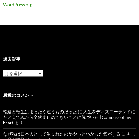
WordPress.org
過去記事
過
去
記
事
最近のコメント
輪廻と転生はまったく違うものだった
に
人生をディズニーランドに
たとえてみたら全然楽しめてないことに気づいた | Compass of my
heart
より
なぜ私は日本人として生まれたのかやっとわかった気がする
に
もし