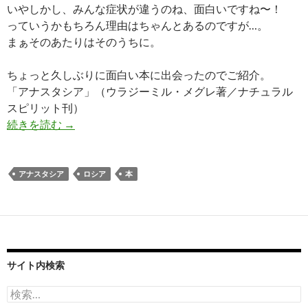
いやしかし、みんな症状が違うのね、面白いですね〜！
っていうかもちろん理由はちゃんとあるのですが…。
まぁそのあたりはそのうちに。
ちょっと久しぶりに面白い本に出会ったのでご紹介。
「アナスタシア」（ウラジーミル・メグレ著／ナチュラル
スピリット刊）
[本]アナスタシア
続きを読む
→
アナスタシア
ロシア
本
サイト内検索
検
索: