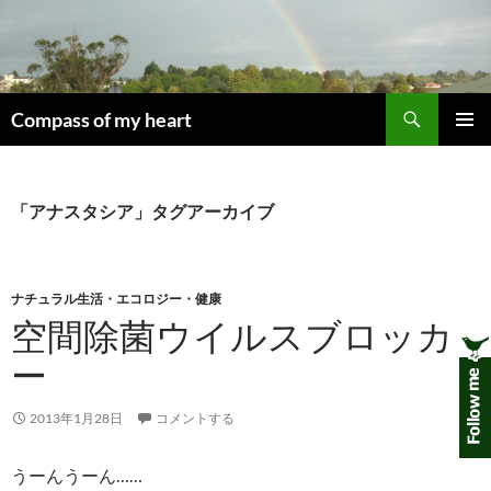
コ
ン
テ
ン
検
ツ
Compass of my heart
索
へ
メインメ
ス
ニュー
キ
「アナスタシア」タグアーカイブ
ッ
プ
ナチュラル生活・エコロジー・健康
空間除菌ウイルスブロッカ
ー
2013年1月28日
コメントする
うーんうーん……