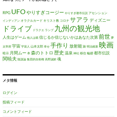
UFO
やりすぎコージー
RPG
アセンション
やりすぎ都市伝説
サアラ
ディズニー
オラクルカード
キリスト教
コロナ
インディアン
九州の観光地
ドライブ
ドラクエ
ランプ
前世
人生はゲーム
信じるか信じないかはあなた次第
他人は鏡
夢
映画
手作り
宇宙
放射能
山本太郎
旅
太宰府
宇宙人
幸せ
明治維新
歴史
森のトトロ
月間ムー
温泉
都市伝説
暗示
本
移住
輪廻
神社
関暁夫
魂
陰謀論
集団的自衛権
高野誠鮮
メタ情報
ログイン
投稿フィード
コメントフィード