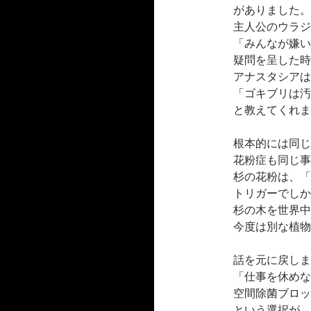
がありました。
主人公のウラジ
「みんなが嫌い
疑問を呈した時
アナスタシアは
「ゴキブリは汚
と教えてくれま
根本的には同じ
花粉症も同じ事
杉の花粉は、「
トリガーでしか
杉の木を世界中
今度は別な植物
話を元に戻しま
「仕事を休めな
空間除菌ブロッ
という選択が、