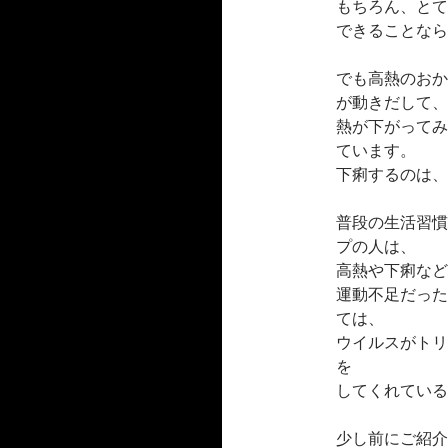
もちろん、とて
できることなら
でも高熱のおか
が動きだして、
熱が下がってみ
ています。
下痢するのは、
普段の生活習慣
プの人は、
高熱や下痢など
運動不足だった
ては、
ウイルスがトリ
を
してくれている
少し前にご紹介