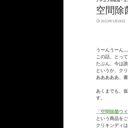
ナチュラル生活・エ
空間除
2013年1月28日
うーんうーん…
この話、とって
たぶん、今は誰
というか、クリ
あああああ、書
あくまでも、仮
す。
「空間除菌ウイ
という商品をご
クリキンディは