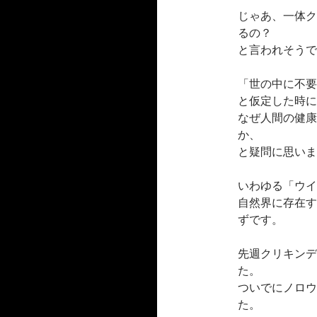
じゃあ、一体ク
るの？
と言われそうで
「世の中に不要
と仮定した時に
なぜ人間の健康
か、
と疑問に思いま
いわゆる「ウイ
自然界に存在す
ずです。
先週クリキンデ
た。
ついでにノロウ
た。