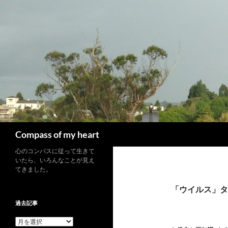
コ
ン
テ
ン
ツ
へ
ス
キ
ッ
プ
検
Compass of my heart
索
心のコンパスに従って生きて
いたら、いろんなことが見え
てきました。
「ウイルス」タ
過去記事
過