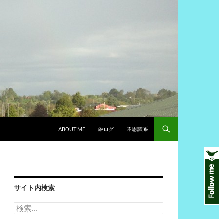
ABOUT ME
旅ログ
不思議系
サイト内検索
検
索: