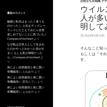
去
お役立ち豆知識
,
ナ
記
ウイル
事
最近のコメント
人が多
輪廻と転生はまったく違うも
明して
のだった
に
人生をディズニー
ランドにたとえてみたら全然
楽しめてないことに気づいた |
2020年4月15日
Compass of my heart
より
なぜ私は日本人として生まれ
そんなこと知っ
たのかやっとわかった気がす
る
に
もしも私が神様だった
もしくは「それ
ら… | Compass of my heart
よ
す。
り
体によい自然栽培と体に悪い
有機栽培
に
えねあや
より
体によい自然栽培と体に悪い
有機栽培
に
栗気んでぃ
より
体によい自然栽培と体に悪い
有機栽培
に
えねあや
より