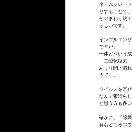
ネームプレート
りすることで、
そのまわり約１
らしいです。
インフルエンザ
ですが、
一体どういう成
「二酸化塩素」
あまり聞き慣れ
うです。
ウイルスを寄せ
なんて素晴らし
と思う方も多い
確かに、「除菌
有名どころのウ