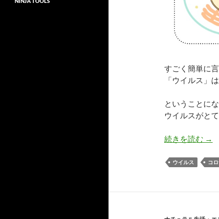
NINJA TOOLS
すごく簡単に言
「ウイルス」は
ということにな
ウイルスがとて
ウ
続きを読む
→
ウイルス
コロ