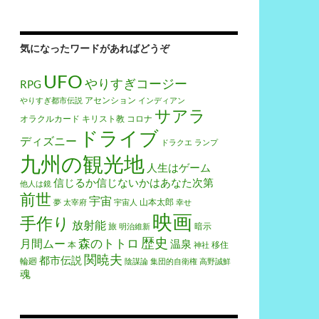
気になったワードがあればどうぞ
UFO
やりすぎコージー
RPG
アセンション
やりすぎ都市伝説
インディアン
サアラ
オラクルカード
キリスト教
コロナ
ドライブ
ディズニー
ドラクエ
ランプ
九州の観光地
人生はゲーム
信じるか信じないかはあなた次第
他人は鏡
前世
宇宙
山本太郎
夢
太宰府
宇宙人
幸せ
映画
手作り
放射能
旅
暗示
明治維新
歴史
森のトトロ
月間ムー
温泉
本
移住
神社
関暁夫
都市伝説
輪廻
陰謀論
集団的自衛権
高野誠鮮
魂