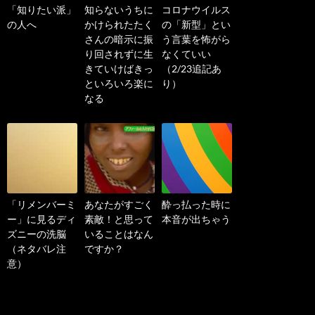
「知りたい派」
知らないうちに
コロナウイルス
の人へ
かけられたたく
の「新型」とい
さんの暗示に振
う言葉を怖がら
り回されずに生
なくていい
きていけばきっ
（2/23追記あ
といろいろ楽に
り）
なる
「リメンバーミ
あなたがすごく
酔っ払った時に
ー」に見るディ
素敵！と思って
本音が出ちゃう
ズニーの洗脳
いることはなん
（ネタバレ注
ですか？
意）