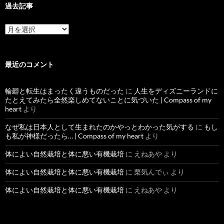
過去記事
過
去
記
事
最近のコメント
輪廻と転生はまったく違うものだった
に
人生をディズニーランドに
たとえてみたら全然楽しめてないことに気づいた | Compass of my
heart
より
なぜ私は日本人として生まれたのかやっとわかった気がする
に
もし
も私が神様だったら… | Compass of my heart
より
体によい自然栽培と体に悪い有機栽培
に
えねあや
より
体によい自然栽培と体に悪い有機栽培
に
栗気んでぃ
より
体によい自然栽培と体に悪い有機栽培
に
えねあや
より