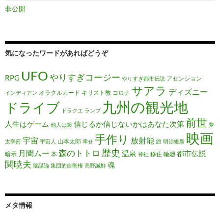
非公開
気になったワードがあればどうぞ
UFO
やりすぎコージー
RPG
アセンション
やりすぎ都市伝説
サアラ
ディズニー
オラクルカード
キリスト教
コロナ
インディアン
九州の観光地
ドライブ
ドラクエ
ランプ
前世
人生はゲーム
信じるか信じないかはあなた次第
他人は鏡
夢
映画
手作り
宇宙
放射能
山本太郎
旅
太宰府
宇宙人
幸せ
明治維新
歴史
森のトトロ
月間ムー
温泉
都市伝説
暗示
本
移住
輪廻
神社
関暁夫
魂
陰謀論
集団的自衛権
高野誠鮮
メタ情報