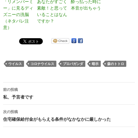
「リメンバーミ
あなたがすごく
酔っ払った時に
ー」に見るディ
素敵！と思って
本音が出ちゃう
ズニーの洗脳
いることはなん
（ネタバレ注
ですか？
意）
ウイルス
コロナウイルス
プロパガンダ
暗示
森のトトロ
投
前の投稿
稿
私、予言者です
ナ
次の投稿
ビ
住宅確保給付金がもらえる条件がなかなかに厳しかった
ゲ