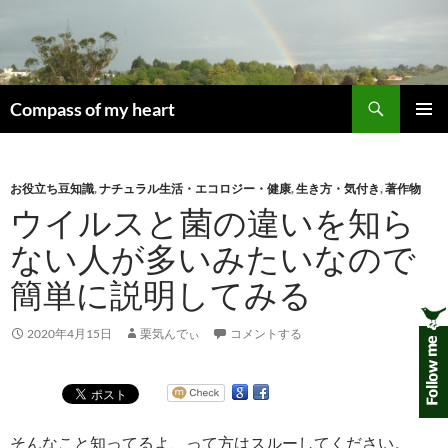
コ
ン
テ
ン
検
ツ
Compass of my heart
索
へ
メインメ
ス
ニュー
キ
お役立ち豆知識
,
ナチュラル生活・エコロジー・健康
,
生き方・気付き
,
著作物
ッ
ウイルスと菌の違いを知ら
プ
ない人が多いみたいなので
簡単に説明してみる
2020年4月15日
栗気んでぃ
コメントする
そんなこと知ってるよ、って方はスルーしてください。