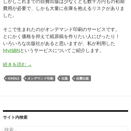
しかしこれまでの自費出版は少なくとも数十万円もの初期
費用が必要で、しかも大量に在庫を抱えるリスクがありま
した。
そこで生まれたのがオンデマンド印刷のサービスです。
とにかく価格を抑えて紙原稿を作りたい人にぴったり！
いろいろな出版社があると思いますが、私が利用した
MyISBN
というサービスについてご紹介します。
イマドキの自費出版 その２ オンデマンド印刷編
続きを読む
→
KINDLE
オンデマンド印刷
出版
自費出版
サイト内検索
検