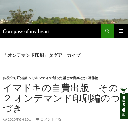
コ
ン
テ
ン
検
ツ
Compass of my heart
索
へ
メインメ
ス
ニュー
キ
「オンデマンド印刷」タグアーカイブ
ッ
プ
お役立ち豆知識
,
クリキンディの創った話とか音楽とか
,
著作物
イマドキの自費出版 その
２ オンデマンド印刷編のつ
づき
2020年6月10日
コメントする