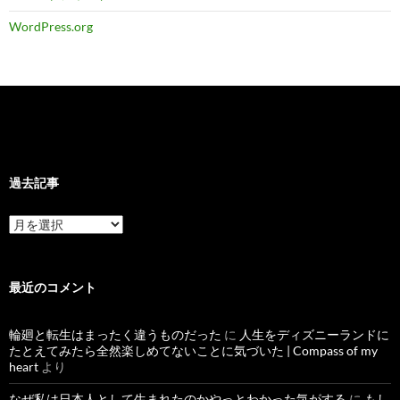
WordPress.org
過去記事
過
去
記
事
最近のコメント
輪廻と転生はまったく違うものだった
に
人生をディズニーランドに
たとえてみたら全然楽しめてないことに気づいた | Compass of my
heart
より
なぜ私は日本人として生まれたのかやっとわかった気がする
に
もし