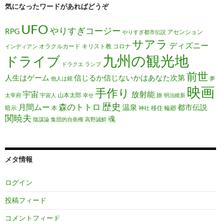
気になったワードがあればどうぞ
UFO
やりすぎコージー
RPG
アセンション
やりすぎ都市伝説
サアラ
ディズニー
オラクルカード
キリスト教
コロナ
インディアン
九州の観光地
ドライブ
ドラクエ
ランプ
前世
人生はゲーム
信じるか信じないかはあなた次第
他人は鏡
夢
映画
手作り
宇宙
放射能
山本太郎
旅
太宰府
宇宙人
幸せ
明治維新
歴史
森のトトロ
月間ムー
温泉
都市伝説
暗示
本
移住
輪廻
神社
関暁夫
魂
陰謀論
集団的自衛権
高野誠鮮
メタ情報
ログイン
投稿フィード
コメントフィード