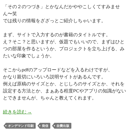
「その２のつづき」とかなんだかややこしくてすみませ
ん〜笑
では残りの情報をざざっとご紹介しちゃいます。
まず、サイトで入力するのが書籍のタイトルです。
え？そこ？と思いますが、仮題でもいいので、まずはひと
つの部屋を作るというか、プロジェクトを立ち上げる、み
たいな印象でしょうか。
そこからpdfのアップロードなどを入るわけですが、
かなり親切にいろいろ説明サイトがあるんです。
例えば原稿のサイズとか、とじしろのサイズとか、それを
設定する方法とか、まぁある程度PCやアプリの知識がない
とできませんが、ちゃんと教えてくれます。
イマドキの自費出版 その２ オンデマンド印刷
続きを読む
→
オンデマンド印刷
発信
自費出版