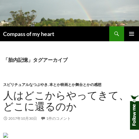
コ
ン
テ
ン
検
ツ
Compass of my heart
索
へ
メインメ
ス
ニュー
キ
「胎内記憶」タグアーカイブ
ッ
プ
スピリチュアルなつぶやき
,
本とか映画とか舞台とかの感想
人はどこからやってきて、
どこに還るのか
2017年10月30日
1件のコメント