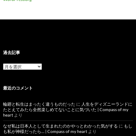
過去記事
過
去
記
事
最近のコメント
輪廻と転生はまったく違うものだった
に
人生をディズニーランドに
たとえてみたら全然楽しめてないことに気づいた | Compass of my
heart
より
なぜ私は日本人として生まれたのかやっとわかった気がする
に
もし
も私が神様だったら… | Compass of my heart
より