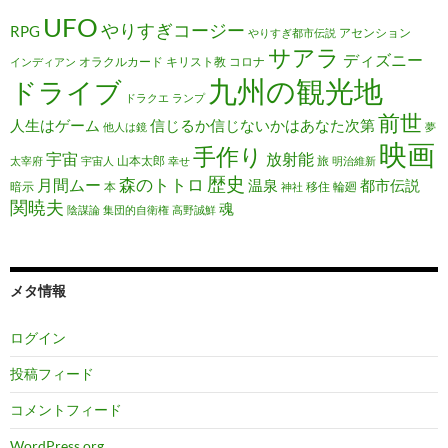
UFO
やりすぎコージー
RPG
アセンション
やりすぎ都市伝説
サアラ
ディズニー
オラクルカード
キリスト教
コロナ
インディアン
九州の観光地
ドライブ
ドラクエ
ランプ
前世
人生はゲーム
信じるか信じないかはあなた次第
他人は鏡
夢
映画
手作り
宇宙
放射能
山本太郎
旅
太宰府
宇宙人
幸せ
明治維新
歴史
森のトトロ
月間ムー
温泉
都市伝説
暗示
本
移住
輪廻
神社
関暁夫
魂
陰謀論
集団的自衛権
高野誠鮮
メタ情報
ログイン
投稿フィード
コメントフィード
WordPress.org