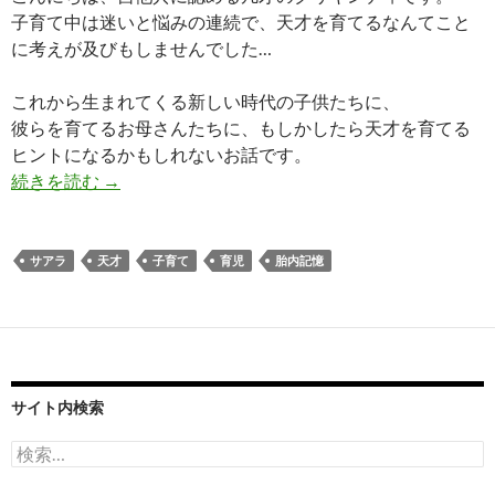
子育て中は迷いと悩みの連続で、天才を育てるなんてこと
に考えが及びもしませんでした…
これから生まれてくる新しい時代の子供たちに、
彼らを育てるお母さんたちに、もしかしたら天才を育てる
ヒントになるかもしれないお話です。
天才を育てる方法
続きを読む
→
サアラ
天才
子育て
育児
胎内記憶
サイト内検索
検
索: