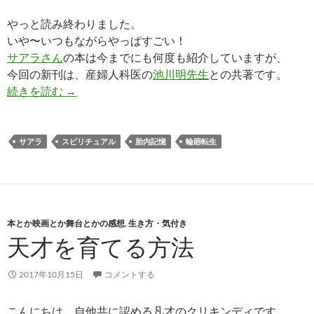
やっと読み終わりました。
いや〜いつもながらやっぱすごい！
サアラさん
の本は今までにも何度も紹介していますが、
今回の新刊は、産婦人科医の
池川明先生
との共著です。
人はどこからやってきて、どこに還るのか
続きを読む
→
サアラ
スピリチュアル
胎内記憶
輪廻転生
本とか映画とか舞台とかの感想
,
生き方・気付き
天才を育てる方法
2017年10月15日
コメントする
こんにちは、自他共に認める凡才のクリキンディです。