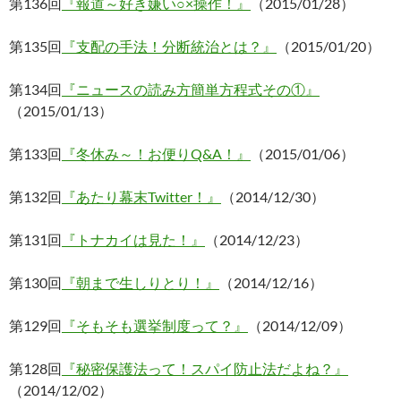
第136回
『報道～好き嫌い○×操作！』
（2015/01/28）
第135回
『支配の手法！分断統治とは？』
（2015/01/20）
第134回
『ニュースの読み方簡単方程式その①』
（2015/01/13）
第133回
『冬休み～！お便りQ&A！』
（2015/01/06）
第132回
『あたり幕末Twitter！』
（2014/12/30）
第131回
『トナカイは見た！』
（2014/12/23）
第130回
『朝まで生しりとり！』
（2014/12/16）
第129回
『そもそも選挙制度って？』
（2014/12/09）
第128回
『秘密保護法って！スパイ防止法だよね？』
（2014/12/02）