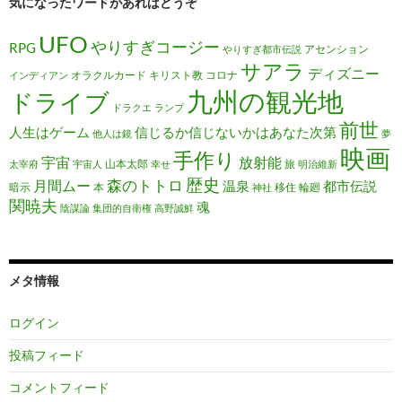
気になったワードがあればどうぞ
UFO
やりすぎコージー
RPG
アセンション
やりすぎ都市伝説
サアラ
ディズニー
オラクルカード
キリスト教
コロナ
インディアン
九州の観光地
ドライブ
ドラクエ
ランプ
前世
人生はゲーム
信じるか信じないかはあなた次第
他人は鏡
夢
映画
手作り
宇宙
放射能
山本太郎
旅
太宰府
宇宙人
幸せ
明治維新
歴史
森のトトロ
月間ムー
温泉
都市伝説
暗示
本
移住
輪廻
神社
関暁夫
魂
陰謀論
集団的自衛権
高野誠鮮
メタ情報
ログイン
投稿フィード
コメントフィード