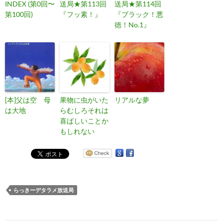
INDEX (第0回〜
送局★第113回
送局★第114回
第100回)
『フッ素！』
『ブラック！悪
徳！No.1』
[本]父は空 母
果物に虫がいた
リアルな夢
は大地
らむしろそれは
喜ばしいことか
もしれない
らっきーデタラメ放送局