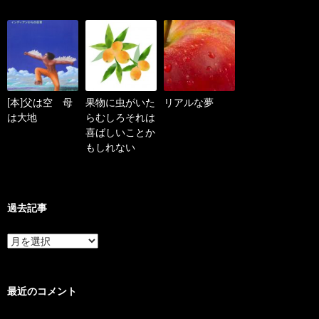
[本]父は空 母
果物に虫がいた
リアルな夢
は大地
らむしろそれは
喜ばしいことか
もしれない
過去記事
過
去
記
事
最近のコメント