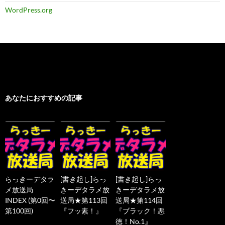
WordPress.org
あなたにおすすめの記事
らっきーデタラ
[書き起し]らっ
[書き起し]らっ
メ放送局
きーデタラメ放
きーデタラメ放
INDEX (第0回〜
送局★第113回
送局★第114回
第100回)
『フッ素！』
『ブラック！悪
徳！No.1』