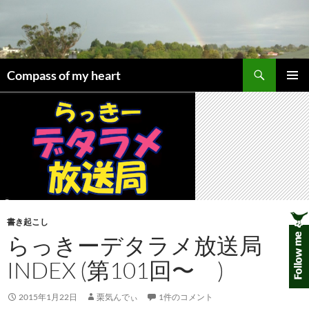
コ
ン
テ
ン
検
ツ
Compass of my heart
索
へ
メインメ
ス
ニュー
キ
ッ
プ
書き起こし
らっきーデタラメ放送局
INDEX (第101回〜 )
2015年1月22日
栗気んでぃ
1件のコメント