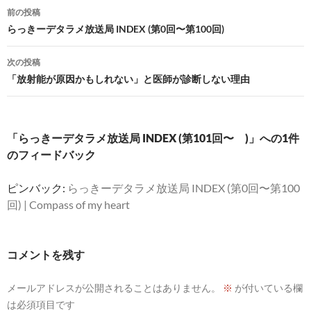
投
前の投稿
稿
らっきーデタラメ放送局 INDEX (第0回〜第100回)
ナ
次の投稿
ビ
「放射能が原因かもしれない」と医師が診断しない理由
ゲ
ー
「らっきーデタラメ放送局 INDEX (第101回〜 )」への1件
シ
のフィードバック
ョ
ピンバック:
らっきーデタラメ放送局 INDEX (第0回〜第100
ン
回) | Compass of my heart
コメントを残す
メールアドレスが公開されることはありません。
※
が付いている欄
は必須項目です