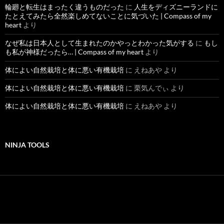
輪廻と転生はまったく違うものだった
に
人生をディズニーランドに
たとえてみたら全然楽しめてないことに気づいた | Compass of my
heart
より
なぜ私は日本人として生まれたのかやっとわかった気がする
に
もし
も私が神様だったら… | Compass of my heart
より
体によい自然栽培と体に悪い有機栽培
に
えねあや
より
体によい自然栽培と体に悪い有機栽培
に
栗気んでぃ
より
体によい自然栽培と体に悪い有機栽培
に
えねあや
より
NINJA TOOLS