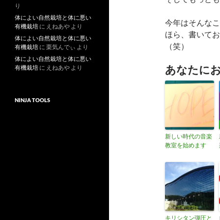
り
体によい自然栽培と体に悪い
今年はそんなこ
有機栽培
に
えねあや
より
ほら、書いてお
体によい自然栽培と体に悪い
（笑）
有機栽培
に
栗気んでぃ
より
体によい自然栽培と体に悪い
あなたに
有機栽培
に
えねあや
より
NINJA TOOLS
新しい時代の音楽
教室を始めます
キリシタン弾圧と