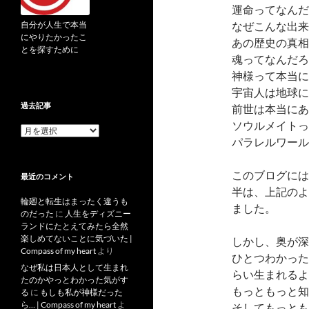
運命ってなんだ
自分が人生で本当
なぜこんな出来
にやりたかったこ
あの歴史の真相
とを探すために
魂ってなんだろ
神様って本当に
宇宙人は地球に
過去記事
前世は本当にあ
ソウルメイトっ
過
パラレルワール
去
記
事
このブログには
最近のコメント
半は、上記のよ
輪廻と転生はまったく違うも
ました。
のだった
に
人生をディズニー
ランドにたとえてみたら全然
楽しめてないことに気づいた |
しかし、奥が深
Compass of my heart
より
ひとつわかった
なぜ私は日本人として生まれ
らい生まれるよ
たのかやっとわかった気がす
もっともっと知
る
に
もしも私が神様だった
ら… | Compass of my heart
よ
そしてもっとも