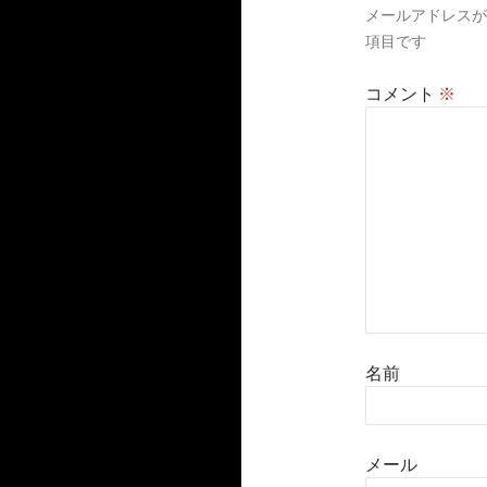
メールアドレスが
ョ
項目です
ン
コメント
※
名前
メール