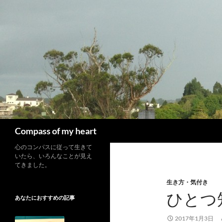
コ
ン
テ
ン
ツ
へ
ス
キ
ッ
プ
検
Compass of my heart
索
心のコンパスに従って生きて
いたら、いろんなことが見え
てきました。
生き方・気付き
ひとつ
あなたにおすすめの記事
2017年1月3日