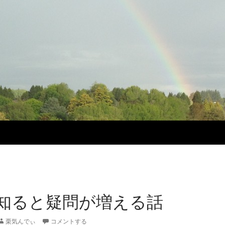
知ると疑問が増える話
栗気んでぃ
コメントする