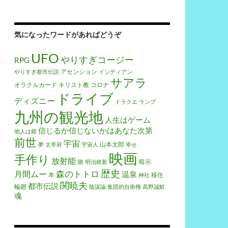
気になったワードがあればどうぞ
UFO
やりすぎコージー
RPG
アセンション
やりすぎ都市伝説
インディアン
サアラ
オラクルカード
キリスト教
コロナ
ドライブ
ディズニー
ドラクエ
ランプ
九州の観光地
人生はゲーム
信じるか信じないかはあなた次第
他人は鏡
前世
宇宙
山本太郎
夢
太宰府
宇宙人
幸せ
映画
手作り
放射能
旅
暗示
明治維新
歴史
森のトトロ
月間ムー
温泉
本
移住
神社
関暁夫
都市伝説
輪廻
陰謀論
集団的自衛権
高野誠鮮
魂