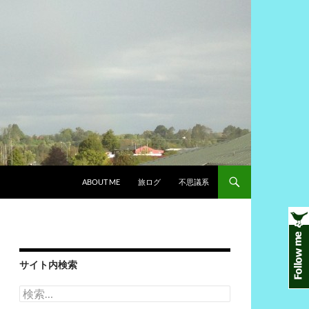
ABOUT ME
旅ログ
不思議系
サイト内検索
検
索: