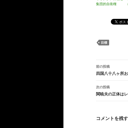
集団的自衛権
目標
投
前の投稿
稿
四国八十八ヶ所お
ナ
次の投稿
ビ
関暁夫の正体はレ
ゲ
ー
コメントを残す
シ