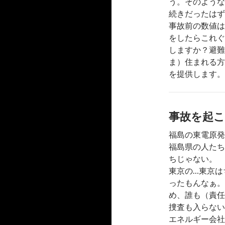
う。そのような
続きだったはず
事故前の数値は
をしたらこれぐ
しますか？避難
ま）住まれる方
を提供します。
事故を起
福島の東電原発
福島県の人たち
ちじゃない。
東京の…東京は
ったもんなぁ。
め、誰も（責任
捜査も入らない
エネルギー会社