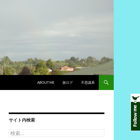
ABOUT ME
旅ログ
不思議系
サイト内検索
検
索: