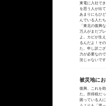
東電に入社でき
を思う人が出て
あまりにもひど
んでいる人たち
「東北の復興な
万人がまだプレ
よ。カビが生え
るんだよ！その
た。申し訳ござ
力が必要なので
況じゃないです
被災地に
復興、これを助
た。所得税だっ
困っている人に
うよりも「渡っ