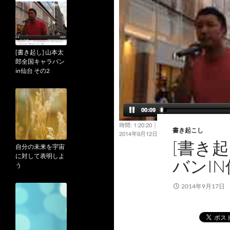
[書き起し] 山本太
郎全国キャラバン
in仙台 その2
書き起こし
[書き
自分の未来を宇宙
に対して表明しよ
バンIN
う
2014年9月17日