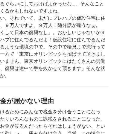
るぐらいにしておけばよかったな…。そんなこと
くるかもしれないですよね。
い。それでいて、未だにプレハブの仮設住宅に住
、９万人ですよ、９万人！随分話が違うなぁ。
くして日本の復興なし」。おかしいじゃないか９
ハブに住んでるんだよ！仮設住宅に住んでるんだ
るような環境の中で、その中で喘息まで流行って
一方で「東京にオリンピックを招ばせて頂きまし
いません、東京オリンピックにはたくさんの労働
、復興は途中で手を抜かせて頂きます」そんな状
か。
お金が届かない理由
けるためにみんなで税金を分け合うことになっ
たりいろんなものに課税をされることになった。
お金が渡るんだったらそれはしょうがない、とい
て欲しい」。痛みを分け合う、当然。この場合に