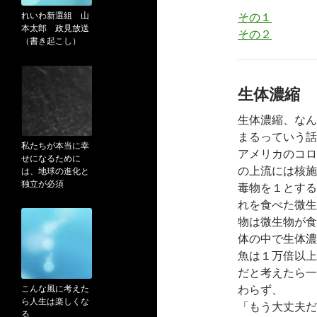
れいわ新選組 山
その１
本太郎 政見放送
その２
（書き起こし）
生体濃縮
生体濃縮、なん
まるっていう話
私たちが本当に幸
アメリカのコロ
せになるために
の上流には核施
は、地球の進化と
独立が必須
毒物を１とする
れを食べた微生
物は微生物が食
体の中で生体濃
魚は１万倍以上
だと考えたら一
わらず、
こんな風に考えた
ら人生は楽しくな
「もう大丈夫だ
る