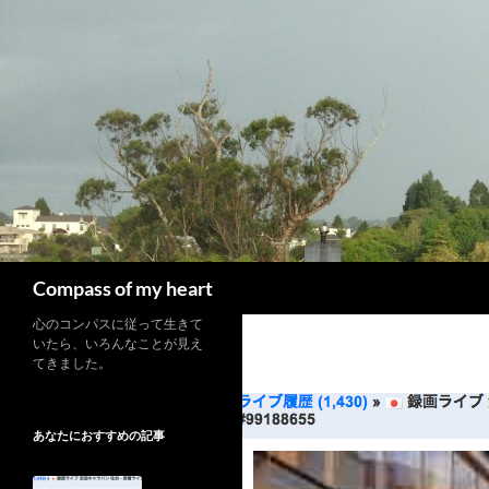
コ
ン
テ
ン
ツ
へ
ス
キ
ッ
プ
検
Compass of my heart
索
心のコンパスに従って生きて
いたら、いろんなことが見え
てきました。
あなたにおすすめの記事