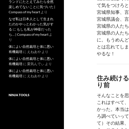
ランドにたとえてみたら全然
て気をつけろと
楽しめてないことに気づいた |
宮城県知事、言
Compass of my heart
より
宮城県議会、言
なぜ私は日本人として生まれ
たのかやっとわかった気がす
宮城県の人たち
る
に
もしも私が神様だった
宮城県の人たち
ら… | Compass of my heart
よ
に。もうめんど
り
とは忘れてしま
体によい自然栽培と体に悪い
有機栽培
に
えねあや
より
やるな！
体によい自然栽培と体に悪い
有機栽培
に
栗気んでぃ
より
体によい自然栽培と体に悪い
有機栽培
に
えねあや
より
住み続け
り前
そんなことを思
NINJA TOOLS
これはすべて、
かった。本当は
ろ調べていって
て）その結果、