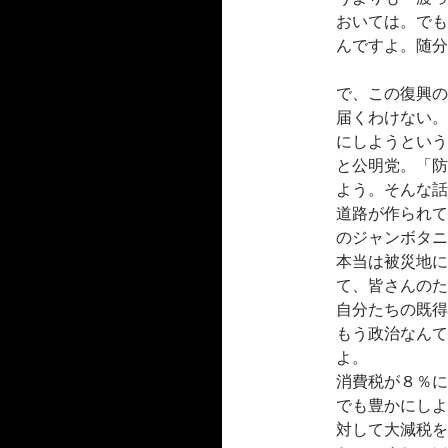
おいては。でも
んですよ。随分
で、この復興の
届くわけない。
にしようという
と公明党。「防
よう。そんな話
道路が作られて
のジャンボタニ
本当は被災地に
て、皆さんのた
自分たちの既得
もう政治なんて
よ。
消費税が８％に
でも豊かにしよ
対して大減税を