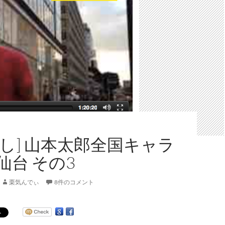
起し] 山本太郎全国キャラ
仙台 その3
栗気んでぃ
8件のコメント