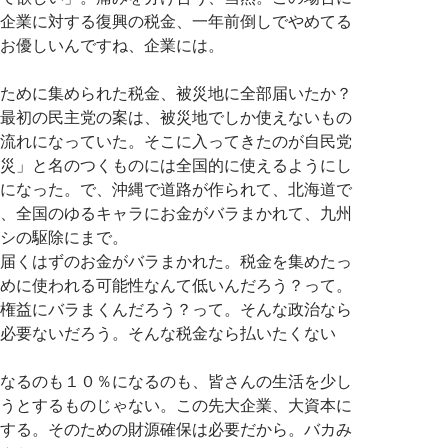
企業に対する復興の税金、一年前倒しでやめてる
お優しいんですね、企業には。
ために集められた税金、被災地に全部届いたか？
最初の民主党の案は、被災地でしか使えないもの
流れになっていた。そこに入ってきたのが自民党
災」と名のつくものには全国的に使えるようにし
になった。で、沖縄で道路が作られて、北海道で
、全国のゆるキャラにお金がバラまかれて、九州
シの駆除にまで。
届くはずのお金がバラまかれた。税金を集めたっ
めに使われる可能性なんて低いんだろう？って。
権益にバラまくんだろう？って。そんな政治なら
必要ないだろう。そんな税金なら払いたくない
なるのも１０％になるのも、皆さんの生活を少し
うとするものじゃない。この先大企業、大資本に
する。そのための財源確保は必要だから。バカみ