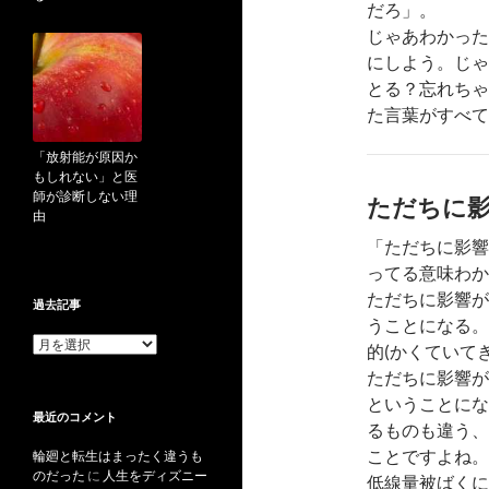
だろ」。
じゃあわかった
にしよう。じゃ
とる？忘れちゃ
た言葉がすべて
「放射能が原因か
もしれない」と医
師が診断しない理
ただちに
由
「ただちに影響
ってる意味わか
ただちに影響が
過去記事
うことになる。
過
的(かくていて
去
ただちに影響が
記
事
ということにな
最近のコメント
るものも違う、
ことですよね。
輪廻と転生はまったく違うも
のだった
に
人生をディズニー
低線量被ばくに