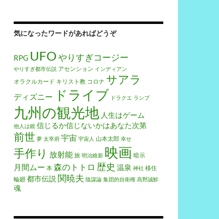
気になったワードがあればどうぞ
UFO
やりすぎコージー
RPG
アセンション
やりすぎ都市伝説
インディアン
サアラ
オラクルカード
キリスト教
コロナ
ドライブ
ディズニー
ドラクエ
ランプ
九州の観光地
人生はゲーム
信じるか信じないかはあなた次第
他人は鏡
前世
宇宙
山本太郎
夢
太宰府
宇宙人
幸せ
映画
手作り
放射能
旅
暗示
明治維新
歴史
森のトトロ
月間ムー
温泉
本
移住
神社
関暁夫
都市伝説
輪廻
陰謀論
集団的自衛権
高野誠鮮
魂