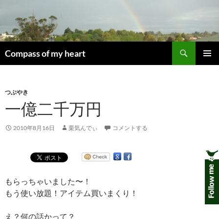
コ
ン
テ
ン
検
ツ
Compass of my heart
索
へ
メインメ
ス
ニュー
キ
つぶやき
ッ
一億二千万円
プ
2010年8月16日
栗気んでぃ
コメントする
もらっちゃいました〜！
もう使い放題！アイテム買いまくり！
え？何の話かって？