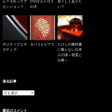
ん？それってア
[TV]オルトロス
若々しくありた
センション？
の犬
い？
ポジティブとネ
タバコとピアス
たけしの教科書
ガティブ
に載らない日本
人の謎＜怨霊と
仏教＞
過去記事
過
去
記
事
最近のコメント