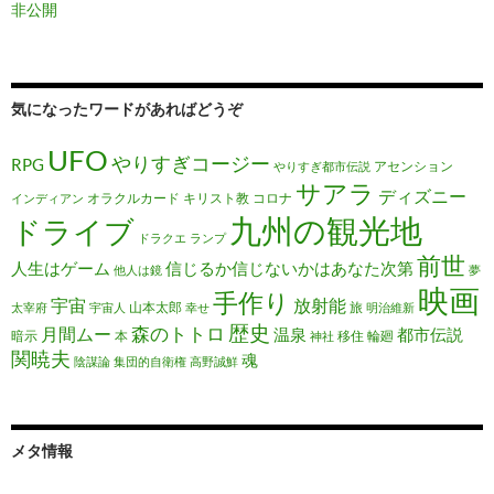
非公開
気になったワードがあればどうぞ
UFO
やりすぎコージー
RPG
アセンション
やりすぎ都市伝説
サアラ
ディズニー
オラクルカード
キリスト教
コロナ
インディアン
九州の観光地
ドライブ
ドラクエ
ランプ
前世
人生はゲーム
信じるか信じないかはあなた次第
他人は鏡
夢
映画
手作り
宇宙
放射能
山本太郎
旅
太宰府
宇宙人
幸せ
明治維新
歴史
森のトトロ
月間ムー
温泉
都市伝説
暗示
本
移住
輪廻
神社
関暁夫
魂
陰謀論
集団的自衛権
高野誠鮮
メタ情報