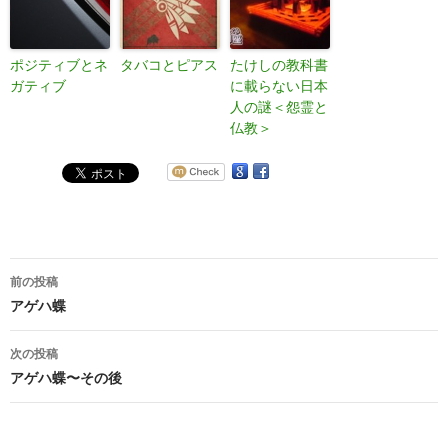
ポジティブとネ
タバコとピアス
たけしの教科書
ガティブ
に載らない日本
人の謎＜怨霊と
仏教＞
投
前の投稿
稿
アゲハ蝶
ナ
次の投稿
ビ
アゲハ蝶〜その後
ゲ