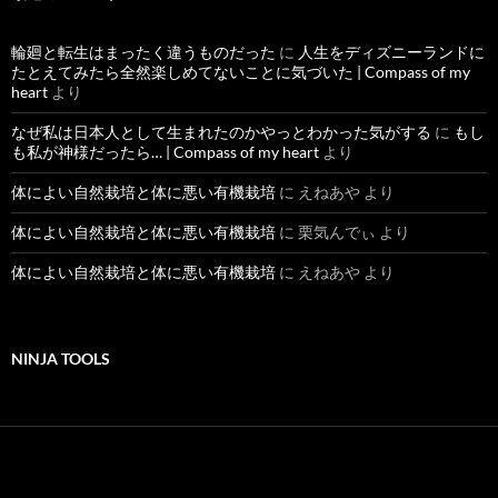
輪廻と転生はまったく違うものだった
に
人生をディズニーランドに
たとえてみたら全然楽しめてないことに気づいた | Compass of my
heart
より
なぜ私は日本人として生まれたのかやっとわかった気がする
に
もし
も私が神様だったら… | Compass of my heart
より
体によい自然栽培と体に悪い有機栽培
に
えねあや
より
体によい自然栽培と体に悪い有機栽培
に
栗気んでぃ
より
体によい自然栽培と体に悪い有機栽培
に
えねあや
より
NINJA TOOLS