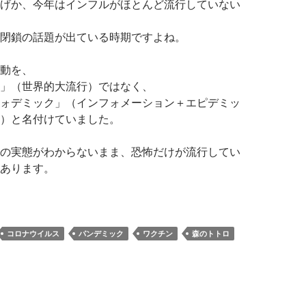
げか、今年はインフルがほとんど流行していない
閉鎖の話題が出ている時期ですよね。
動を、
」（世界的大流行）ではなく、
ォデミック」（インフォメーション＋エピデミッ
）と名付けていました。
の実態がわからないまま、恐怖だけが流行してい
あります。
ロナウイルスの「新型」という言葉を怖がらなくていい（2/23
コロナウイルス
パンデミック
ワクチン
森のトトロ