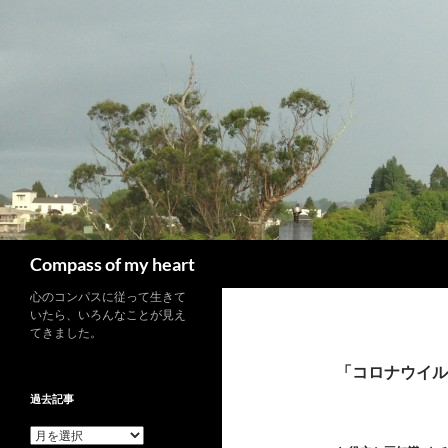
コ
ン
テ
ン
ツ
へ
ス
キ
ッ
プ
検
Compass of my heart
索
心のコンパスに従って生きて
いたら、いろんなことが見え
てきました。
「コロナウイル
過去記事
過