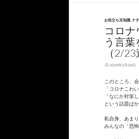
お役立ち豆知識
,
ナ
コロナ
う言葉
（2/2
2020年2月20日
このところ、会
「コロナこわい
「なにか対策し
という話題ばか
私自身、あまり
みんなの「恐怖