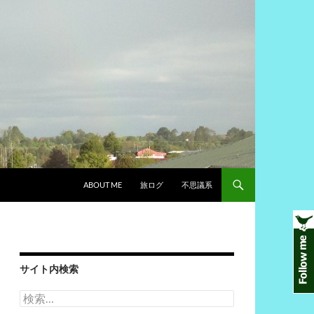
ABOUT ME
旅ログ
不思議系
サイト内検索
検
索: