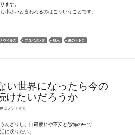
ります。
も小さいと言われるのはこういうことです。
イルスと菌の違いを知らない人が多いみたいなので簡単に説明
ナウイルス
プロパガンダ
暗示
森のトトロ
ない世界になったら今の
続けたいだろうか
コメントする
うんざりし、自粛疲れや不安と恐怖の中で
活に戻りたい」