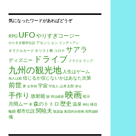
気になったワードがあればどうぞ
UFO
やりすぎコージー
RPG
アセンション
やりすぎ都市伝説
インディアン
サアラ
オラクルカード
キリスト教
コロナ
ドライブ
ディズニー
ドラクエ
ランプ
九州の観光地
人生はゲーム
信じるか信じないかはあなた次第
他人は鏡
前世
宇宙
山本太郎
夢
太宰府
宇宙人
幸せ
映画
手作り
放射能
旅
暗示
明治維新
歴史
森のトトロ
月間ムー
温泉
本
移住
神社
関暁夫
都市伝説
輪廻
陰謀論
集団的自衛権
高野誠鮮
魂