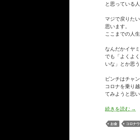
と思っている人
マジで戻りたい
思います。
ここまでの人生
なんだかイヤミ
でも「よくよく
いな」とか思う
ピンチはチャン
コロナを乗り越
てみようと思い
お
続きを読む
→
お金
コロナウ