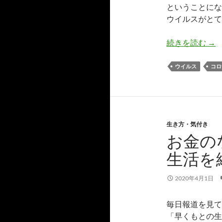
ということにな
ウイルスがとて
ウ
続きを読む
→
ウイルス
コロ
生き方・気付き
お金の
生活を
2020年4月1日
毎日報道を見て
「早くもとの生