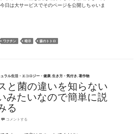
今日は大サービスでそのページを公開しちゃいま
知りたい派」の人へ
ワクチン
暗示
森のトトロ
チュラル生活・エコロジー・健康
,
生き方・気付き
,
著作物
スと菌の違いを知らない
いみたいなので簡単に説
みる
コメントする