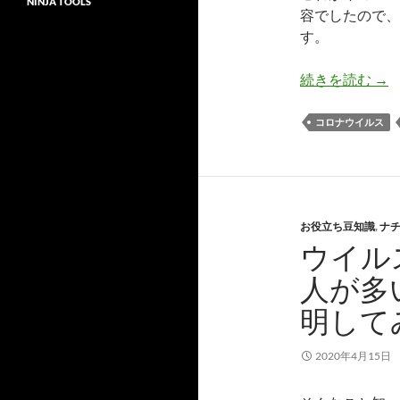
NINJA TOOLS
容でしたので、
す。
「
続きを読む
→
コロナウイルス
お役立ち豆知識
,
ナ
ウイル
人が多
明して
2020年4月15日