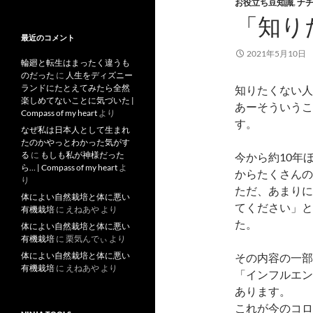
去
お役立ち豆知識
,
ナ
記
「知り
事
最近のコメント
2021年5月10日
輪廻と転生はまったく違うも
のだった
に
人生をディズニー
ランドにたとえてみたら全然
知りたくない人
楽しめてないことに気づいた |
あーそういうこ
Compass of my heart
より
す。
なぜ私は日本人として生まれ
たのかやっとわかった気がす
る
に
もしも私が神様だった
今から約10年
ら… | Compass of my heart
よ
からたくさんの
り
ただ、あまりに
体によい自然栽培と体に悪い
てください」と
有機栽培
に
えねあや
より
た。
体によい自然栽培と体に悪い
有機栽培
に
栗気んでぃ
より
体によい自然栽培と体に悪い
その内容の一部
有機栽培
に
えねあや
より
「インフルエン
あります。
これが今のコロ