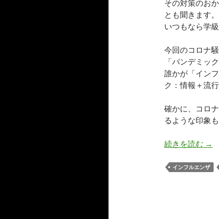
その対策のおか
とも聞きます。
いつもなら学級
今回のコロナ騒
「パンデミック
誰かが「インフ
ク：情報＋流行
確かに、コロナ
るような印象も
コ
続きを読む
→
インフルエンザ