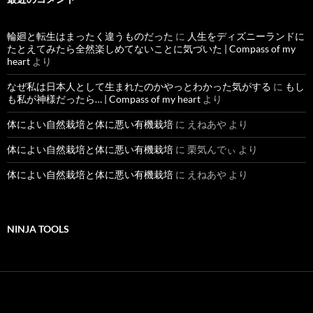
輪廻と転生はまったく違うものだった
に
人生をディズニーランドに
たとえてみたら全然楽しめてないことに気づいた | Compass of my
heart
より
なぜ私は日本人として生まれたのかやっとわかった気がする
に
もし
も私が神様だったら… | Compass of my heart
より
体によい自然栽培と体に悪い有機栽培
に
えねあや
より
体によい自然栽培と体に悪い有機栽培
に
栗気んでぃ
より
体によい自然栽培と体に悪い有機栽培
に
えねあや
より
NINJA TOOLS