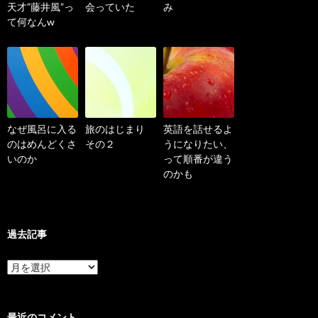
天才”藤井風”っ
会っていた
み
て何なんw
なぜ風呂に入る
旅のはじまり
英語を話せるよ
のはめんどくさ
その２
うになりたい、
いのか
って順番が違う
のかも
過去記事
過
去
記
事
最近のコメント