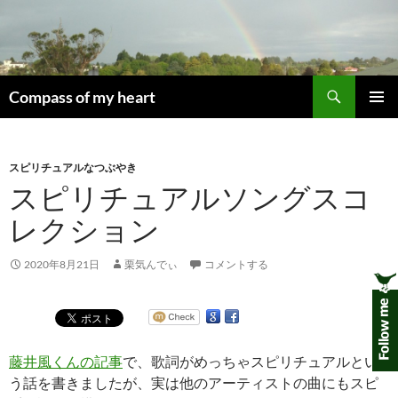
コ
ン
テ
ン
検
ツ
Compass of my heart
索
へ
メインメ
ス
ニュー
キ
スピリチュアルなつぶやき
ッ
スピリチュアルソングスコ
プ
レクション
2020年8月21日
栗気んでぃ
コメントする
藤井風くんの記事
で、歌詞がめっちゃスピリチュアルとい
う話を書きましたが、実は他のアーティストの曲にもスピ