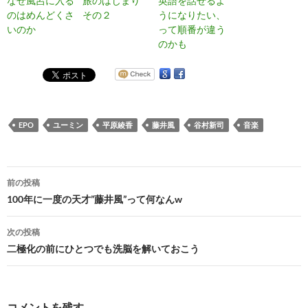
なぜ風呂に入る
旅のはじまり
英語を話せるよ
のはめんどくさ
その２
うになりたい、
いのか
って順番が違う
のかも
EPO
ユーミン
平原綾香
藤井風
谷村新司
音楽
投
前の投稿
稿
100年に一度の天才”藤井風”って何なんw
ナ
次の投稿
ビ
二極化の前にひとつでも洗脳を解いておこう
ゲ
ー
コメントを残す