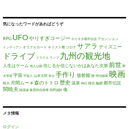
気になったワードがあればどうぞ
UFO
やりすぎコージー
RPG
アセンション
やりすぎ都市伝説
サアラ
ディズニー
オラクルカード
キリスト教
コロナ
インディアン
九州の観光地
ドライブ
ドラクエ
ランプ
前世
人生はゲーム
信じるか信じないかはあなた次第
他人は鏡
夢
映画
手作り
宇宙
放射能
山本太郎
旅
太宰府
宇宙人
幸せ
明治維新
歴史
森のトトロ
月間ムー
温泉
都市伝説
暗示
本
移住
輪廻
神社
関暁夫
魂
陰謀論
集団的自衛権
高野誠鮮
メタ情報
ログイン