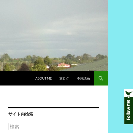
ABOUT ME
旅ログ
不思議系
サイト内検索
検
索: