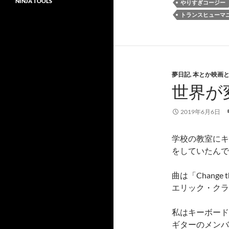
NINJA TOOLS
やりすぎコージー
トランスヒューマ
夢日記
,
本とか映画
世界が
2019年6月6日
学校の教室にキ
をしていたんで
曲は「Change th
エリック・クラ
私はキーボード
ギターのメンバ