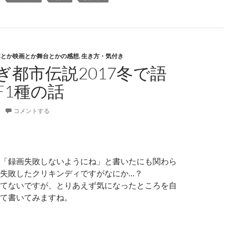
本とか映画とか舞台とかの感想
,
生き方・気付き
ぎ都市伝説2017冬で語
F1種の話
コメントする
「録画失敗しないようにね」と書いたにも関わら
失敗したクリキンディですがなにか…？
てないですが、とりあえず気になったところを自
て書いてみますね。
すぎ都市伝説2017冬で語られたF1種の話