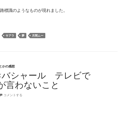
路標識のようなものが現れました。
界が変わる３秒前
サアラ
夢
月間ムー
とかの感想
×バシャール テレビで
が言わないこと
コメントする