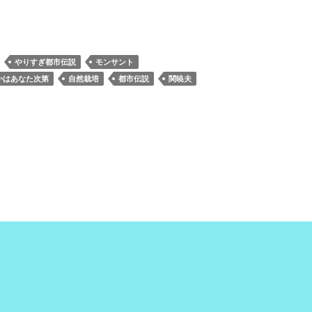
やりすぎ都市伝説
モンサント
かはあなた次第
自然栽培
都市伝説
関暁夫