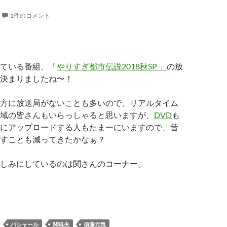
1件のコメント
ている番組、「
やりすぎ都市伝説2018秋SP 」
の放
決まりましたね〜！
方に放送局がないことも多いので、リアルタイム
域の皆さんもいらっしゃると思いますが、
DVD
も
にアップロードする人もたまーにいますので、昔
すことも減ってきたかなぁ？
しみにしているのは関さんのコーナー。
.都市伝説 関暁夫 × バシャール
バシャール
関暁夫
須藤元気