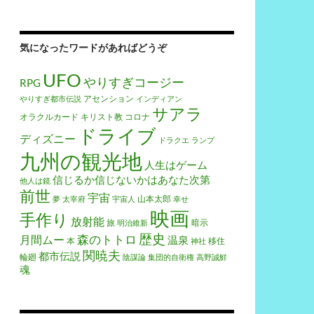
気になったワードがあればどうぞ
UFO
やりすぎコージー
RPG
アセンション
やりすぎ都市伝説
インディアン
サアラ
オラクルカード
キリスト教
コロナ
ドライブ
ディズニー
ドラクエ
ランプ
九州の観光地
人生はゲーム
信じるか信じないかはあなた次第
他人は鏡
前世
宇宙
山本太郎
夢
太宰府
宇宙人
幸せ
映画
手作り
放射能
旅
暗示
明治維新
歴史
森のトトロ
月間ムー
温泉
本
移住
神社
関暁夫
都市伝説
輪廻
陰謀論
集団的自衛権
高野誠鮮
魂