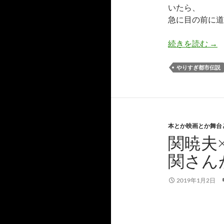
いたら、
急に目の前に道
世
続きを読む
→
やりすぎ都市伝説
本とか映画とか舞台
関暁夫
関さん
2019年1月2日