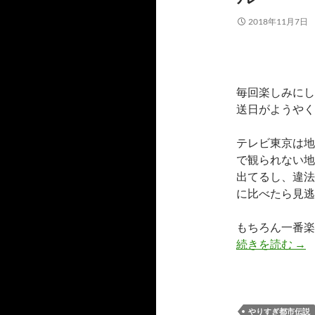
2018年11月7日
毎回楽しみにし
送日がようやく
テレビ東京は地
で観られない地
出てるし、違法
に比べたら見逃
もちろん一番楽
Mr
続きを読む
→
やりすぎ都市伝説