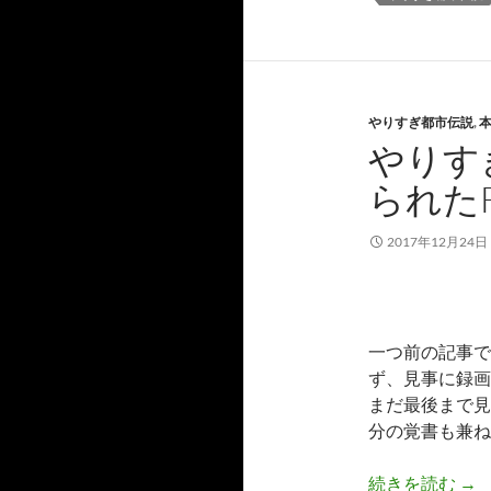
やりすぎ都市伝説
,
やりす
られた
2017年12月24日
一つ前の記事で
ず、見事に録画
まだ最後まで見
分の覚書も兼ね
やり
続きを読む
→