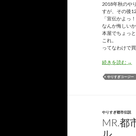
2018年秋の
すが、その後1
「宣伝かよっ！
なんか悔しいか
本屋でちょっと
これ。
ってなわけで買
関
続きを読む
→
やりすぎコージー
やりすぎ都市伝説
MR.都
ル