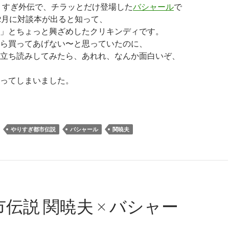
やりすぎ外伝で、チラッとだけ登場した
バシャール
で
2月に対談本が出ると知って、
」とちょっと興ざめしたクリキンディです。
ら買ってあげない〜と思っていたのに、
立ち読みしてみたら、あれれ、なんか面白いぞ、
ってしまいました。
暁夫×バシャール テレビで関さんが言わないこと
やりすぎ都市伝説
バシャール
関暁夫
市伝説 関暁夫 × バシャー