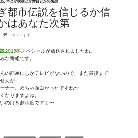
伝説
,
本とか映画とか舞台とかの感想
ぎ都市伝説を信じるか信
かはあなた次第
コメントする
2019
冬
スペシャルが放送されましたね。
みな番組です。
んの部屋にしかテレビがないので、まだ最後まで
せんが…
ーナー、めちゃ面白かったですね〜
くなりますよね。
いのは５割程度ですよ〜
りすぎ都市伝説を信じるか信じないかはあなた次第