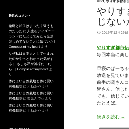
去
UFO
,
やりすぎ都市
記
やりす
事
最近のコメント
じない
輪廻と転生はまったく違うも
のだった
に
人生をディズニー
2019年12月29日
ランドにたとえてみたら全然
楽しめてないことに気づいた |
Compass of my heart
より
やりすぎ都市伝説
なぜ私は日本人として生まれ
毎回本当に楽し
たのかやっとわかった気がす
る
に
もしも私が神様だった
早寝のばーちゃ
ら… | Compass of my heart
よ
り
放送を見ていま
体によい自然栽培と体に悪い
前半の関さんコ
有機栽培
に
えねあや
より
皆さん、信じた
体によい自然栽培と体に悪い
でも、信じてい
有機栽培
に
栗気んでぃ
より
たとえば…
体によい自然栽培と体に悪い
有機栽培
に
えねあや
より
や
続きを読む
→