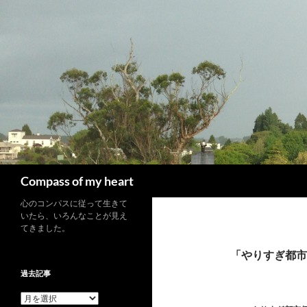
コ
ン
テ
ン
ツ
へ
ス
キ
ッ
プ
検
Compass of my heart
索
心のコンパスに従って生きて
いたら、いろんなことが見え
てきました。
「やりすぎ都市
過去記事
過