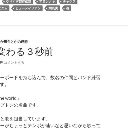
やりすぎ都市伝説
アヌンナキ
チャクラ
ニズム
ヒューメイリアン
関暁夫
魂
とか舞台とかの感想
変わる３秒前
コメントする
ーボードを持ち込んで、数名の仲間とバンド練習
す。
e world」
プトンの名曲です。
と歌を担当しています。
ーがちょっとテンポが速いなと思いながら歌って