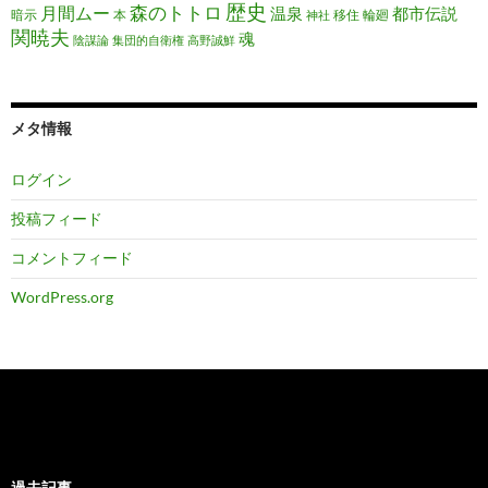
歴史
森のトトロ
月間ムー
温泉
都市伝説
暗示
本
移住
輪廻
神社
関暁夫
魂
陰謀論
集団的自衛権
高野誠鮮
メタ情報
ログイン
投稿フィード
コメントフィード
WordPress.org
過去記事