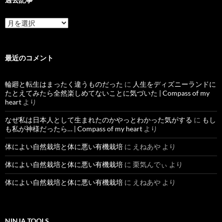
過
去
記
事
最近のコメント
輪廻と転生はまったく違うものだった
に
人生をディズニーランドに
たとえてみたら全然楽しめてないことに気づいた | Compass of my
heart
より
なぜ私は日本人として生まれたのかやっとわかった気がする
に
もし
も私が神様だったら… | Compass of my heart
より
体によい自然栽培と体に悪い有機栽培
に
えねあや
より
体によい自然栽培と体に悪い有機栽培
に
栗気んでぃ
より
体によい自然栽培と体に悪い有機栽培
に
えねあや
より
NINJA TOOLS