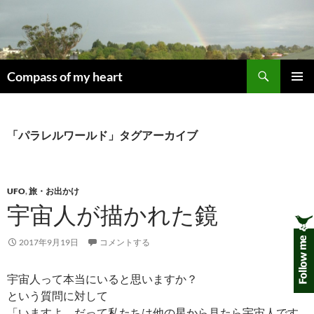
コ
ン
テ
ン
検
ツ
Compass of my heart
索
へ
メインメ
ス
ニュー
キ
「パラレルワールド」タグアーカイブ
ッ
プ
UFO
,
旅・お出かけ
宇宙人が描かれた鏡
2017年9月19日
コメントする
宇宙人って本当にいると思いますか？
という質問に対して
「いますよ、だって私たちは他の星から見たら宇宙人です