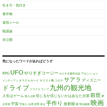
生き方・気付き
著作物
迷惑メール
陰謀論
非公開
気になったワードがあればどうぞ
UFO
やりすぎコージー
RPG
アセンション
やりすぎ都市伝説
サアラ
ディズニー
オラクルカード
キリスト教
コロナ
インディアン
九州の観光地
ドライブ
ドラクエ
ランプ
前世
人生はゲーム
信じるか信じないかはあなた次第
他人は鏡
夢
映画
手作り
宇宙
放射能
山本太郎
旅
太宰府
宇宙人
幸せ
明治維新