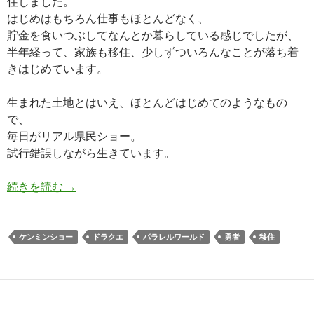
住しました。
はじめはもちろん仕事もほとんどなく、
貯金を食いつぶしてなんとか暮らしている感じでしたが、
半年経って、家族も移住、少しずついろんなことが落ち着
きはじめています。
生まれた土地とはいえ、ほとんどはじめてのようなもの
で、
毎日がリアル県民ショー。
試行錯誤しながら生きています。
移住しました その22「パラレルワールドと勇
続きを読む
→
ケンミンショー
ドラクエ
パラレルワールド
勇者
移住