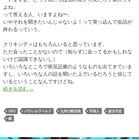
よね」
って答える人、いますよね〜。
いやそれを聞きたいんじゃないよ！って突っ込んで会話が
終わるっていう。
クリキンディはもちろんいると思っています。
ただ会ったことがないので（知らずに会ってるかもしれな
いけど認識できないし）
いろいろなところで状況証拠のようなものも出てきていま
すし、いろいろな人の話を聞いた上でいるだろうと信じて
いるということなんですけどね。
宇宙人が描かれた鏡
続きを読む
→
UFO
パラレルワールド
九州の観光地
宇宙人
超古代史
鏡