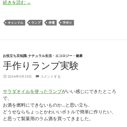
日本人ならたいてい持ってるアラジンと魔法のラ
続きを読む
→
キャンドル
ランプ
停電
手作り
お役立ち豆知識
,
ナチュラル生活・エコロジー・健康
手作りランプ実験
2014年9月19日
コメントする
サラダオイルを使ったランプ
がいい感じにできたところ
で、
お酒を燃料にできないものか…と思い立ち、
どうせならちょっとかわいいボトルで簡単に作りたい、
と思って製菓用のラム酒を買ってきました。