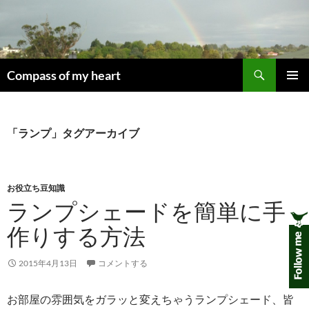
コ
ン
テ
ン
検
ツ
Compass of my heart
索
へ
メインメ
ス
ニュー
キ
「ランプ」タグアーカイブ
ッ
プ
お役立ち豆知識
ランプシェードを簡単に手
作りする方法
2015年4月13日
コメントする
お部屋の雰囲気をガラッと変えちゃうランプシェード、皆