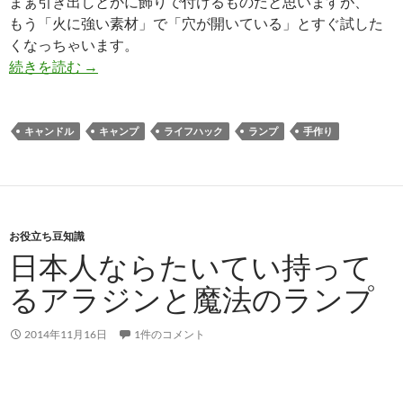
まぁ引き出しとかに飾りで付けるものだと思いますが、
もう「火に強い素材」で「穴が開いている」とすぐ試した
くなっちゃいます。
陶器プレートでサラダオイルランプ
続きを読む
→
キャンドル
キャンプ
ライフハック
ランプ
手作り
お役立ち豆知識
日本人ならたいてい持って
るアラジンと魔法のランプ
2014年11月16日
1件のコメント