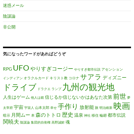
迷惑メール
陰謀論
非公開
気になったワードがあればどうぞ
UFO
やりすぎコージー
RPG
アセンション
やりすぎ都市伝説
サアラ
ディズニー
オラクルカード
キリスト教
コロナ
インディアン
九州の観光地
ドライブ
ドラクエ
ランプ
前世
人生はゲーム
信じるか信じないかはあなた次第
他人は鏡
夢
映画
手作り
宇宙
放射能
山本太郎
旅
太宰府
宇宙人
幸せ
明治維新
歴史
森のトトロ
月間ムー
温泉
都市伝説
暗示
本
移住
輪廻
神社
関暁夫
魂
陰謀論
集団的自衛権
高野誠鮮