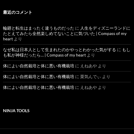
記
事
最近のコメント
輪廻と転生はまったく違うものだった
に
人生をディズニーランドに
たとえてみたら全然楽しめてないことに気づいた | Compass of my
heart
より
なぜ私は日本人として生まれたのかやっとわかった気がする
に
もし
も私が神様だったら… | Compass of my heart
より
体によい自然栽培と体に悪い有機栽培
に
えねあや
より
体によい自然栽培と体に悪い有機栽培
に
栗気んでぃ
より
体によい自然栽培と体に悪い有機栽培
に
えねあや
より
NINJA TOOLS