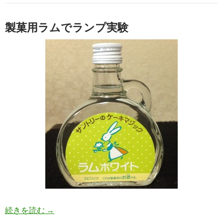
製菓用ラムでランプ実験
手作りランプ実験
続きを読む
→