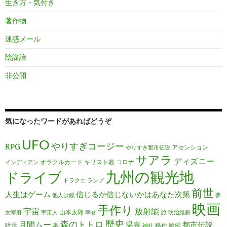
生き方・気付き
著作物
迷惑メール
陰謀論
非公開
気になったワードがあればどうぞ
UFO
やりすぎコージー
RPG
アセンション
やりすぎ都市伝説
サアラ
ディズニー
オラクルカード
キリスト教
コロナ
インディアン
九州の観光地
ドライブ
ドラクエ
ランプ
前世
人生はゲーム
信じるか信じないかはあなた次第
他人は鏡
夢
映画
手作り
宇宙
放射能
山本太郎
旅
太宰府
宇宙人
幸せ
明治維新
歴史
森のトトロ
月間ムー
温泉
都市伝説
暗示
本
移住
輪廻
神社