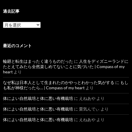
過去記事
過
去
記
事
最近のコメント
輪廻と転生はまったく違うものだった
に
人生をディズニーランドに
たとえてみたら全然楽しめてないことに気づいた | Compass of my
heart
より
なぜ私は日本人として生まれたのかやっとわかった気がする
に
もし
も私が神様だったら… | Compass of my heart
より
体によい自然栽培と体に悪い有機栽培
に
えねあや
より
体によい自然栽培と体に悪い有機栽培
に
栗気んでぃ
より
体によい自然栽培と体に悪い有機栽培
に
えねあや
より