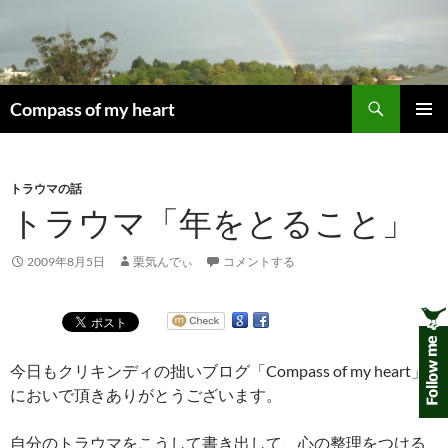
コ
ン
テ
ン
検
ツ
Compass of my heart
索
へ
メインメ
ス
ニュー
キ
トラウマの話
ッ
トラウマ「年をとること」
プ
2009年8月5日
栗気んでぃ
コメントする
今日もクリキンディの拙いブログ「Compass of my heart」
においで頂きありがとうございます。
自分のトラウマをこうして書き出して、心の整理をつける