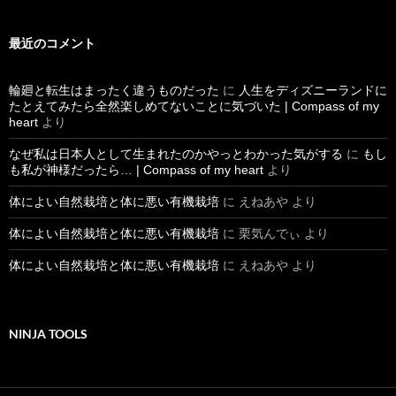
記
事
最近のコメント
輪廻と転生はまったく違うものだった
に
人生をディズニーランドに
たとえてみたら全然楽しめてないことに気づいた | Compass of my
heart
より
なぜ私は日本人として生まれたのかやっとわかった気がする
に
もし
も私が神様だったら… | Compass of my heart
より
体によい自然栽培と体に悪い有機栽培
に
えねあや
より
体によい自然栽培と体に悪い有機栽培
に
栗気んでぃ
より
体によい自然栽培と体に悪い有機栽培
に
えねあや
より
NINJA TOOLS