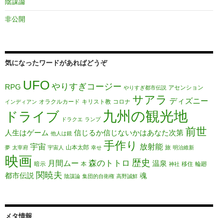
陰謀論
非公開
気になったワードがあればどうぞ
UFO
やりすぎコージー
RPG
アセンション
やりすぎ都市伝説
サアラ
ディズニー
オラクルカード
キリスト教
コロナ
インディアン
九州の観光地
ドライブ
ドラクエ
ランプ
前世
人生はゲーム
信じるか信じないかはあなた次第
他人は鏡
手作り
宇宙
放射能
山本太郎
旅
夢
太宰府
宇宙人
幸せ
明治維新
映画
歴史
森のトトロ
月間ムー
温泉
暗示
本
移住
輪廻
神社
関暁夫
都市伝説
魂
陰謀論
集団的自衛権
高野誠鮮
メタ情報