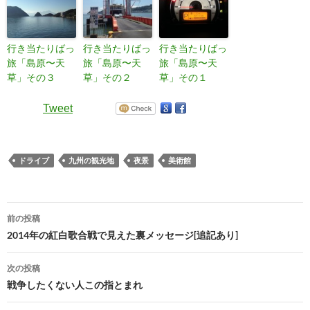
行き当たりばっ
行き当たりばっ
行き当たりばっ
旅「島原〜天
旅「島原〜天
旅「島原〜天
草」その３
草」その２
草」その１
Tweet
ドライブ
九州の観光地
夜景
美術館
投
前の投稿
稿
2014年の紅白歌合戦で見えた裏メッセージ[追記あり]
ナ
次の投稿
ビ
戦争したくない人この指とまれ