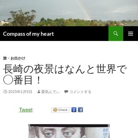
コ
ン
テ
ン
検
ツ
Compass of my heart
索
へ
メインメ
ス
ニュー
キ
旅・お出かけ
ッ
長崎の夜景はなんと世界で
プ
◯番目！
2015年1月5日
栗気んでぃ
コメントする
Tweet