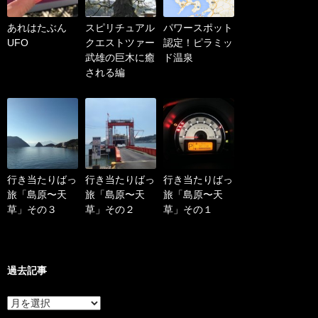
あれはたぶん
スピリチュアル
パワースポット
UFO
クエストツァー
認定！ピラミッ
武雄の巨木に癒
ド温泉
される編
行き当たりばっ
行き当たりばっ
行き当たりばっ
旅「島原〜天
旅「島原〜天
旅「島原〜天
草」その３
草」その２
草」その１
過去記事
過
去