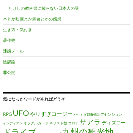
たけしの教科書に載らない日本人の謎
本とか映画とか舞台とかの感想
生き方・気付き
著作物
迷惑メール
陰謀論
非公開
気になったワードがあればどうぞ
UFO
やりすぎコージー
RPG
アセンション
やりすぎ都市伝説
サアラ
ディズニー
オラクルカード
キリスト教
コロナ
インディアン
九州の観光地
ドライブ