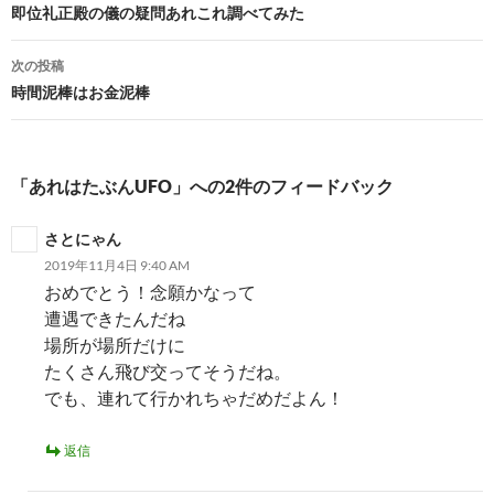
稿
即位礼正殿の儀の疑問あれこれ調べてみた
ナ
次の投稿
ビ
時間泥棒はお金泥棒
ゲ
ー
「あれはたぶんUFO」への2件のフィードバック
シ
さとにゃん
ョ
2019年11月4日 9:40 AM
ン
おめでとう！念願かなって
遭遇できたんだね
場所が場所だけに
たくさん飛び交ってそうだね。
でも、連れて行かれちゃだめだよん！
返信