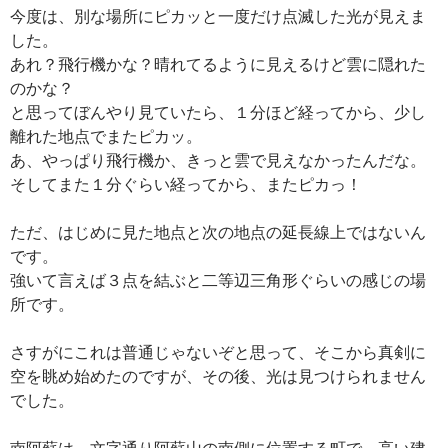
今度は、別な場所にピカッと一度だけ点滅した光が見えま
した。
あれ？飛行機かな？晴れてるように見えるけど雲に隠れた
のかな？
と思ってぼんやり見ていたら、１分ほど経ってから、少し
離れた地点でまたピカッ。
あ、やっぱり飛行機か、きっと雲で見えなかったんだな。
そしてまた１分ぐらい経ってから、またピカっ！
ただ、はじめに見た地点と次の地点の延長線上ではないん
です。
強いて言えば３点を結ぶと二等辺三角形ぐらいの感じの場
所です。
さすがにこれは普通じゃないぞと思って、そこから真剣に
空を眺め始めたのですが、その後、光は見つけられません
でした。
南阿蘇は、文字通り阿蘇山の南側に位置する町で、高い建