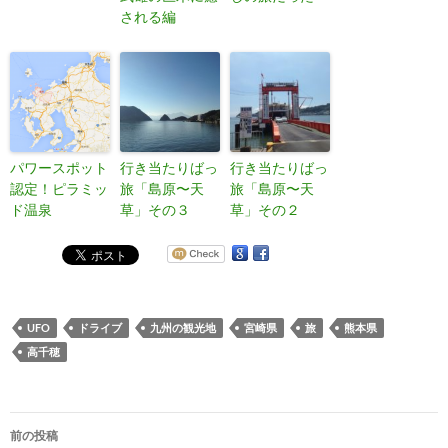
される編
パワースポット
行き当たりばっ
行き当たりばっ
認定！ピラミッ
旅「島原〜天
旅「島原〜天
ド温泉
草」その３
草」その２
UFO
ドライブ
九州の観光地
宮崎県
旅
熊本県
高千穂
投
前の投稿