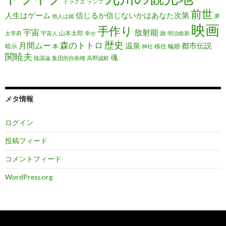
ドラクエ
ランプ
前世
人生はゲーム
信じるか信じないかはあなた次第
他人は鏡
夢
映画
手作り
宇宙
放射能
山本太郎
旅
太宰府
宇宙人
幸せ
明治維新
歴史
森のトトロ
月間ムー
温泉
都市伝説
暗示
本
移住
輪廻
神社
関暁夫
魂
陰謀論
集団的自衛権
高野誠鮮
メタ情報
ログイン
投稿フィード
コメントフィード
WordPress.org