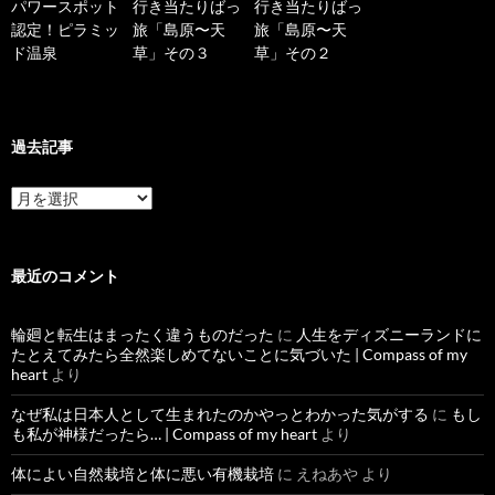
パワースポット
行き当たりばっ
行き当たりばっ
認定！ピラミッ
旅「島原〜天
旅「島原〜天
ド温泉
草」その３
草」その２
過去記事
過
去
記
事
最近のコメント
輪廻と転生はまったく違うものだった
に
人生をディズニーランドに
たとえてみたら全然楽しめてないことに気づいた | Compass of my
heart
より
なぜ私は日本人として生まれたのかやっとわかった気がする
に
もし
も私が神様だったら… | Compass of my heart
より
体によい自然栽培と体に悪い有機栽培
に
えねあや
より