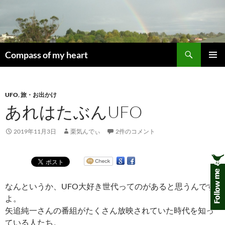
コ
ン
テ
ン
検
ツ
Compass of my heart
索
へ
メインメ
ス
ニュー
キ
UFO
,
旅・お出かけ
ッ
あれはたぶんUFO
プ
2019年11月3日
栗気んでぃ
2件のコメント
なんというか、UFO大好き世代ってのがあると思うんです
よ。
矢追純一さんの番組がたくさん放映されていた時代を知っ
ている人たち。