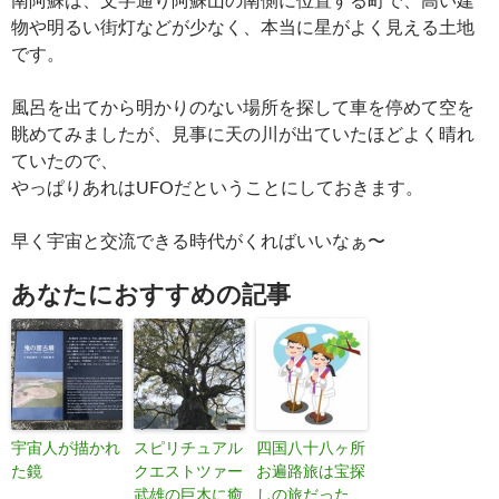
物や明るい街灯などが少なく、本当に星がよく見える土地
です。
風呂を出てから明かりのない場所を探して車を停めて空を
眺めてみましたが、見事に天の川が出ていたほどよく晴れ
ていたので、
やっぱりあれはUFOだということにしておきます。
早く宇宙と交流できる時代がくればいいなぁ〜
あなたにおすすめの記事
宇宙人が描かれ
スピリチュアル
四国八十八ヶ所
た鏡
クエストツァー
お遍路旅は宝探
武雄の巨木に癒
しの旅だった