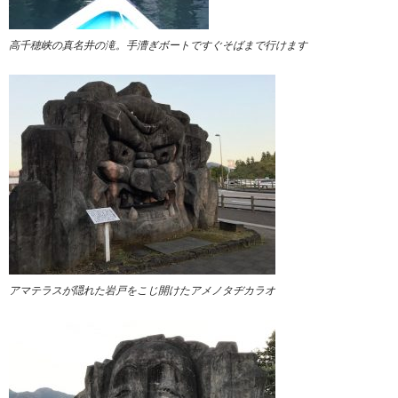
高千穂峡の真名井の滝。手漕ぎボートですぐそばまで行けます
アマテラスが隠れた岩戸をこじ開けたアメノタヂカラオ