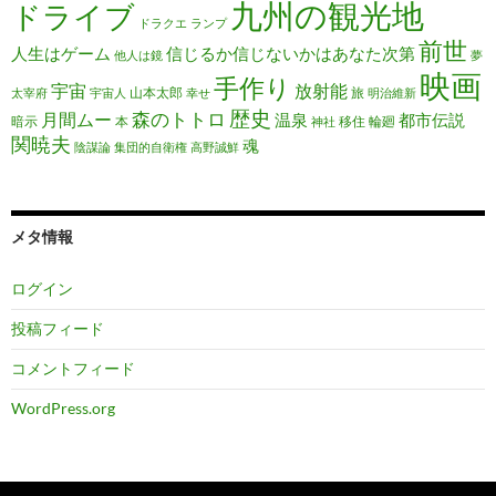
九州の観光地
ドライブ
ドラクエ
ランプ
前世
人生はゲーム
信じるか信じないかはあなた次第
他人は鏡
夢
映画
手作り
宇宙
放射能
山本太郎
旅
太宰府
宇宙人
幸せ
明治維新
歴史
森のトトロ
月間ムー
温泉
都市伝説
暗示
本
移住
輪廻
神社
関暁夫
魂
陰謀論
集団的自衛権
高野誠鮮
メタ情報
ログイン
投稿フィード
コメントフィード
WordPress.org