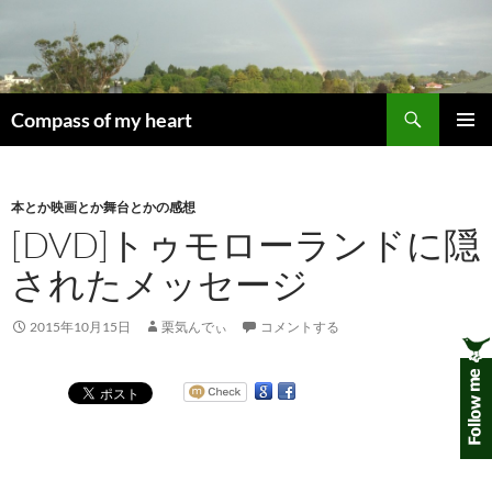
コ
ン
テ
ン
検
ツ
Compass of my heart
索
へ
メインメ
ス
ニュー
キ
本とか映画とか舞台とかの感想
ッ
[DVD]トゥモローランドに隠
プ
されたメッセージ
2015年10月15日
栗気んでぃ
コメントする