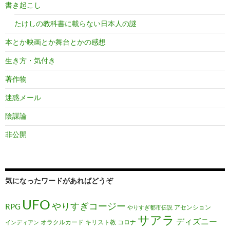
書き起こし
たけしの教科書に載らない日本人の謎
本とか映画とか舞台とかの感想
生き方・気付き
著作物
迷惑メール
陰謀論
非公開
気になったワードがあればどうぞ
UFO
やりすぎコージー
RPG
アセンション
やりすぎ都市伝説
サアラ
ディズニー
オラクルカード
キリスト教
コロナ
インディアン