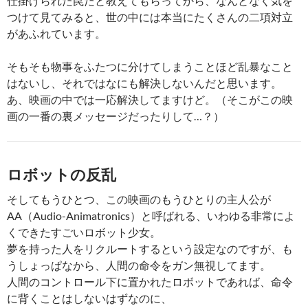
仕掛けられた罠だと教えてもらってから、なんとなく気を
つけて見てみると、世の中には本当にたくさんの二項対立
があふれています。
そもそも物事をふたつに分けてしまうことほど乱暴なこと
はないし、それではなにも解決しないんだと思います。
あ、映画の中では一応解決してますけど。（そこがこの映
画の一番の裏メッセージだったりして…？）
ロボットの反乱
そしてもうひとつ、この映画のもうひとりの主人公が
AA（Audio-Animatronics）と呼ばれる、いわゆる非常によ
くできたすごいロボット少女。
夢を持った人をリクルートするという設定なのですが、も
うしょっぱなから、人間の命令をガン無視してます。
人間のコントロール下に置かれたロボットであれば、命令
に背くことはしないはずなのに、