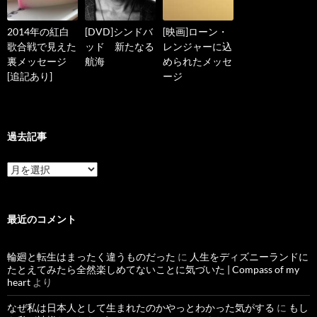
2014年の紅白
[DVD]シンドバ
[映画]ローン・
歌合戦で見えた
ッド 新たなる
レンジャーに込
裏メッセージ
航海
められたメッセ
[追記あり]
ージ
過去記事
過
去
記
事
最近のコメント
輪廻と転生はまったく違うものだった
に
人生をディズニーランドに
たとえてみたら全然楽しめてないことに気づいた | Compass of my
heart
より
なぜ私は日本人として生まれたのかやっとわかった気がする
に
もし