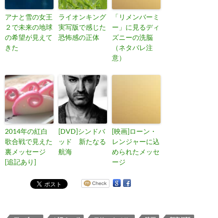
アナと雪の女王
ライオンキング
「リメンバーミ
２で未来の地球
実写版で感じた
ー」に見るディ
の希望が見えて
恐怖感の正体
ズニーの洗脳
きた
（ネタバレ注
意）
2014年の紅白
[DVD]シンドバ
[映画]ローン・
歌合戦で見えた
ッド 新たなる
レンジャーに込
裏メッセージ
航海
められたメッセ
[追記あり]
ージ