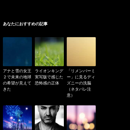
あなたにおすすめの記事
アナと雪の女王
ライオンキング
「リメンバーミ
２で未来の地球
実写版で感じた
ー」に見るディ
の希望が見えて
恐怖感の正体
ズニーの洗脳
きた
（ネタバレ注
意）