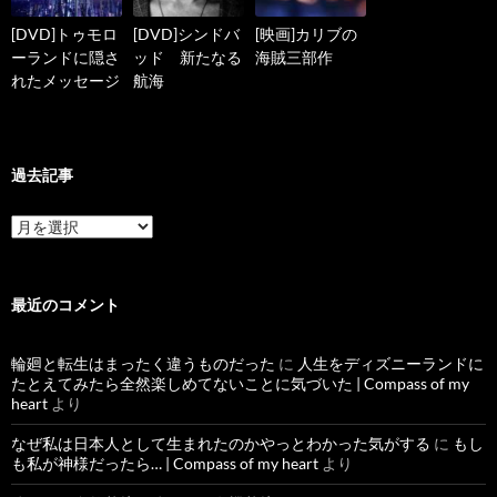
[DVD]トゥモロ
[DVD]シンドバ
[映画]カリブの
ーランドに隠さ
ッド 新たなる
海賊三部作
れたメッセージ
航海
過去記事
過
去
記
事
最近のコメント
輪廻と転生はまったく違うものだった
に
人生をディズニーランドに
たとえてみたら全然楽しめてないことに気づいた | Compass of my
heart
より
なぜ私は日本人として生まれたのかやっとわかった気がする
に
もし
も私が神様だったら… | Compass of my heart
より