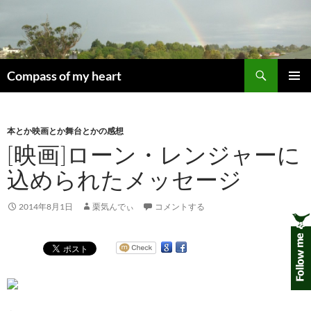
コ
ン
テ
ン
検
ツ
Compass of my heart
索
へ
メインメ
ス
ニュー
キ
本とか映画とか舞台とかの感想
ッ
[映画]ローン・レンジャーに
プ
込められたメッセージ
2014年8月1日
栗気んでぃ
コメントする