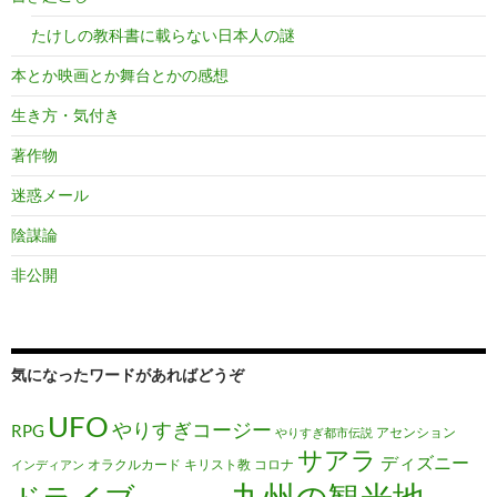
たけしの教科書に載らない日本人の謎
本とか映画とか舞台とかの感想
生き方・気付き
著作物
迷惑メール
陰謀論
非公開
気になったワードがあればどうぞ
UFO
やりすぎコージー
RPG
アセンション
やりすぎ都市伝説
サアラ
ディズニー
オラクルカード
キリスト教
コロナ
インディアン
九州の観光地