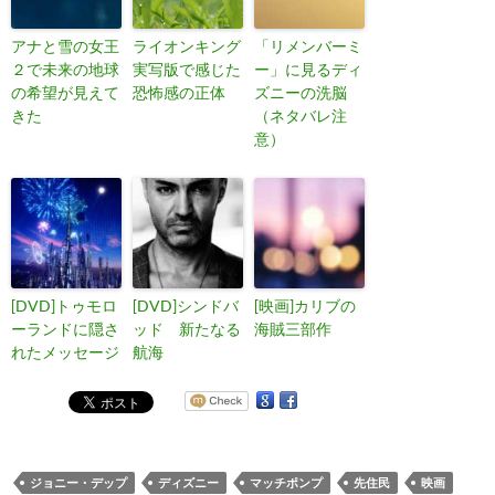
アナと雪の女王
ライオンキング
「リメンバーミ
２で未来の地球
実写版で感じた
ー」に見るディ
の希望が見えて
恐怖感の正体
ズニーの洗脳
きた
（ネタバレ注
意）
[DVD]トゥモロ
[DVD]シンドバ
[映画]カリブの
ーランドに隠さ
ッド 新たなる
海賊三部作
れたメッセージ
航海
ジョニー・デップ
ディズニー
マッチポンプ
先住民
映画