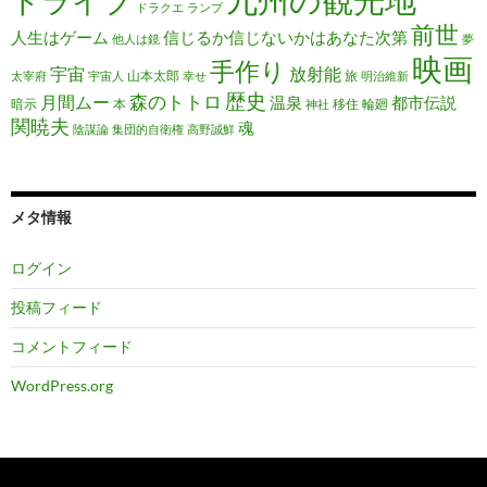
ドライブ
ドラクエ
ランプ
前世
人生はゲーム
信じるか信じないかはあなた次第
他人は鏡
夢
映画
手作り
宇宙
放射能
山本太郎
旅
太宰府
宇宙人
幸せ
明治維新
歴史
森のトトロ
月間ムー
温泉
都市伝説
暗示
本
移住
輪廻
神社
関暁夫
魂
陰謀論
集団的自衛権
高野誠鮮
メタ情報
ログイン
投稿フィード
コメントフィード
WordPress.org