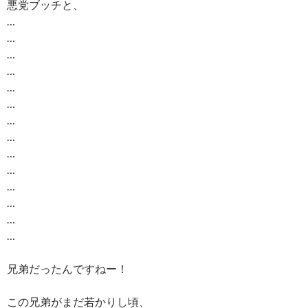
悪党ブッチと、
…
…
…
…
…
…
…
…
…
…
…
…
…
…
兄弟だったんですねー！
この兄弟がまだ若かりし頃、