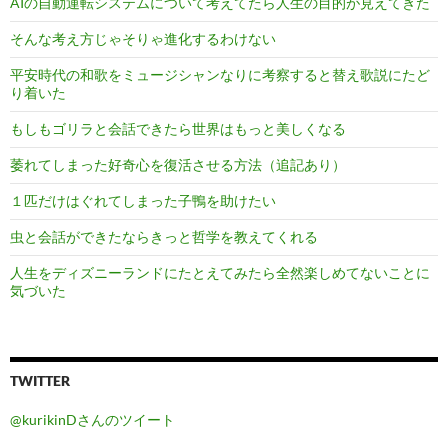
AIの自動運転システムについて考えてたら人生の目的が見えてきた
そんな考え方じゃそりゃ進化するわけない
平安時代の和歌をミュージシャンなりに考察すると替え歌説にたど
り着いた
もしもゴリラと会話できたら世界はもっと美しくなる
萎れてしまった好奇心を復活させる方法（追記あり）
１匹だけはぐれてしまった子鴨を助けたい
虫と会話ができたならきっと哲学を教えてくれる
人生をディズニーランドにたとえてみたら全然楽しめてないことに
気づいた
TWITTER
@kurikinDさんのツイート