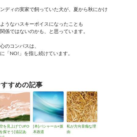
ンディの実家で飼っていた犬が、夏から秋にかけ
ようなハスキーボイスになったことも
関係ではないのかも、と思っています。
心のコンパスは、
に「NO!」を指し続けています。
おすすめの記事
空を見上げてUFO
[本]バシャール×坂
私が方向音痴な理
を探そう[追記あ
本政道
由