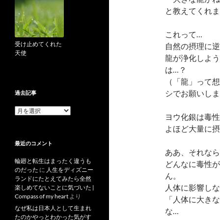
と教えてくれま
これって…
受け止めてくれた
自然の摂理に逆
天使
龍が浄化しよう
は…？
（「龍」って想
シでお願いしま
過去記事
過
ヨウ化銀は毒性
去
記
よほど大量に摂
事
最近のコメント
ああ、それなら
輪廻と転生はまったく違うも
どんなに毒性が
のだった
に
人生をディズニー
ん。
ランドにたとえてみたら全然
人体に影響しな
楽しめてないことに気づいた |
Compass of my heart
より
「人体に大きな
なぜ私は日本人として生まれ
な…
たのかやっとわかった気がす