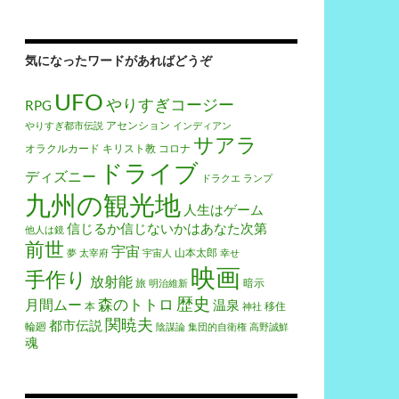
気になったワードがあればどうぞ
UFO
やりすぎコージー
RPG
アセンション
やりすぎ都市伝説
インディアン
サアラ
オラクルカード
キリスト教
コロナ
ドライブ
ディズニー
ドラクエ
ランプ
九州の観光地
人生はゲーム
信じるか信じないかはあなた次第
他人は鏡
前世
宇宙
山本太郎
夢
太宰府
宇宙人
幸せ
映画
手作り
放射能
旅
暗示
明治維新
歴史
森のトトロ
月間ムー
温泉
本
移住
神社
関暁夫
都市伝説
輪廻
陰謀論
集団的自衛権
高野誠鮮
魂