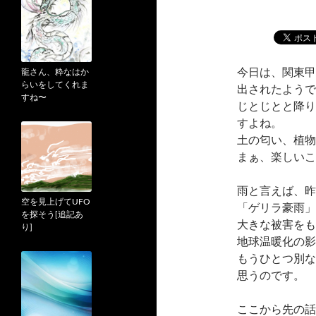
今日は、関東甲
龍さん、粋なはか
らいをしてくれま
出されたようで
すね〜
じとじとと降り
すよね。
土の匂い、植物
まぁ、楽しいこ
雨と言えば、昨
空を見上げてUFO
「ゲリラ豪雨」
を探そう[追記あ
大きな被害をも
り]
地球温暖化の影
もうひとつ別な
思うのです。
ここから先の話