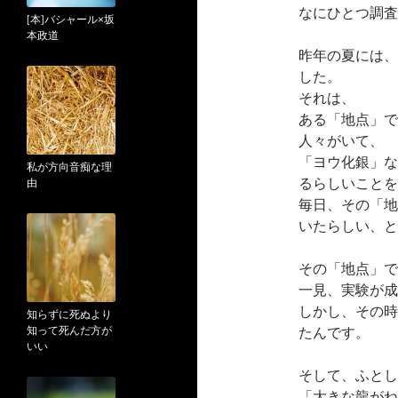
なにひとつ調査
[本]バシャール×坂
本政道
昨年の夏には、
した。
それは、
ある「地点」で
人々がいて、
「ヨウ化銀」な
私が方向音痴な理
るらしいことを
由
毎日、その「地
いたらしい、と
その「地点」で
一見、実験が成
しかし、その時
知らずに死ぬより
知って死んだ方が
たんです。
いい
そして、ふとし
「大きな龍がね