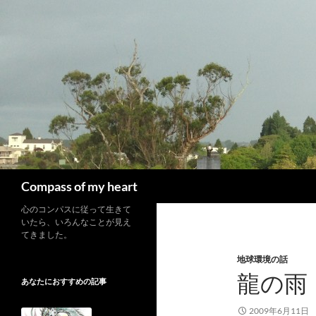
コ
ン
テ
ン
ツ
へ
ス
キ
ッ
プ
検
Compass of my heart
索
心のコンパスに従って生きて
いたら、いろんなことが見え
てきました。
地球環境の話
龍の雨
あなたにおすすめの記事
2009年6月11日