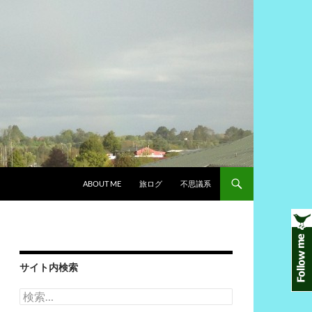
ABOUT ME
旅ログ
不思議系
サイト内検索
検
索: