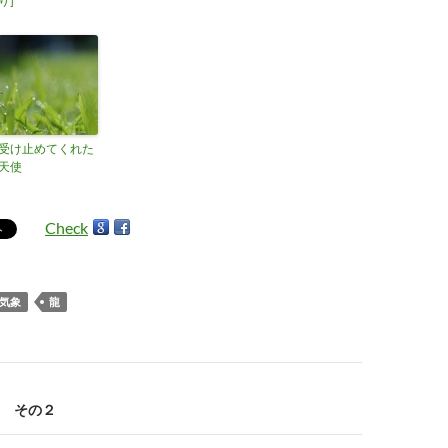
り]
受け止めてくれた
天使
Check
気象
龍
 その２