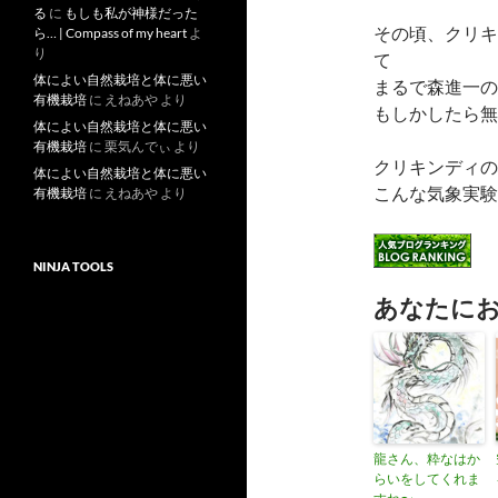
る
に
もしも私が神様だった
その頃、クリキ
ら… | Compass of my heart
よ
り
て
体によい自然栽培と体に悪い
まるで森進一の
有機栽培
に
えねあや
より
もしかしたら無
体によい自然栽培と体に悪い
有機栽培
に
栗気んでぃ
より
クリキンディの
体によい自然栽培と体に悪い
こんな気象実験
有機栽培
に
えねあや
より
NINJA TOOLS
あなたに
龍さん、粋なはか
らいをしてくれま