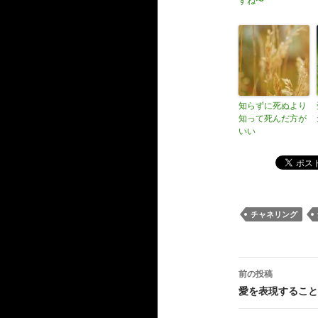
すね〜
知らずに死ぬより
知って死んだ方が
いい
チャネリング
投
前の投稿
稿
愛を表現すること