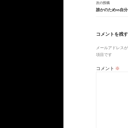
ナ
次の投稿
ビ
誰かのためvs自
ゲ
ー
コメントを残す
シ
メールアドレスが
ョ
項目です
ン
コメント
※