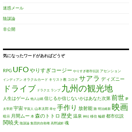
迷惑メール
陰謀論
非公開
気になったワードがあればどうぞ
UFO
やりすぎコージー
RPG
アセンション
やりすぎ都市伝説
サアラ
ディズニー
オラクルカード
キリスト教
コロナ
インディアン
九州の観光地
ドライブ
ドラクエ
ランプ
前世
人生はゲーム
信じるか信じないかはあなた次第
他人は鏡
夢
映画
手作り
宇宙
放射能
山本太郎
旅
太宰府
宇宙人
幸せ
明治維新
歴史
森のトトロ
月間ムー
温泉
都市伝説
暗示
本
移住
輪廻
神社
関暁夫
魂
陰謀論
集団的自衛権
高野誠鮮