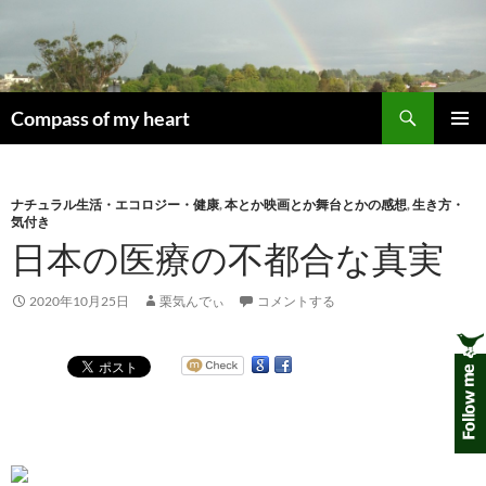
コ
ン
テ
ン
検
ツ
Compass of my heart
索
へ
メインメ
ス
ニュー
キ
ナチュラル生活・エコロジー・健康
,
本とか映画とか舞台とかの感想
,
生き方・
ッ
気付き
プ
日本の医療の不都合な真実
2020年10月25日
栗気んでぃ
コメントする