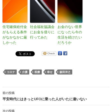
住宅確保給付金
社会福祉協議会
お金のない世界
がもらえる条件
にお金を借りに
になったら今の
がなかなかに厳
行ってみた
生活を続けたい
しかった
だろうか
コロナ
介護
医療
幸せ
森田洋之
投
前の投稿
稿
平安時代にはきっとUFOに乗った人がいたに違いない
ナ
次の投稿