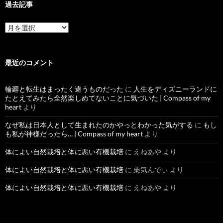
過去記事
過
去
記
事
最近のコメント
輪廻と転生はまったく違うものだった
に
人生をディズニーランドに
たとえてみたら全然楽しめてないことに気づいた | Compass of my
heart
より
なぜ私は日本人として生まれたのかやっとわかった気がする
に
もし
も私が神様だったら… | Compass of my heart
より
体によい自然栽培と体に悪い有機栽培
に
えねあや
より
体によい自然栽培と体に悪い有機栽培
に
栗気んでぃ
より
体によい自然栽培と体に悪い有機栽培
に
えねあや
より