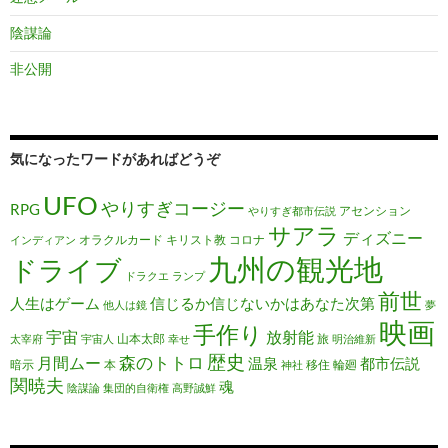
陰謀論
非公開
気になったワードがあればどうぞ
UFO
やりすぎコージー
RPG
アセンション
やりすぎ都市伝説
サアラ
ディズニー
オラクルカード
キリスト教
コロナ
インディアン
九州の観光地
ドライブ
ドラクエ
ランプ
前世
人生はゲーム
信じるか信じないかはあなた次第
他人は鏡
夢
映画
手作り
宇宙
放射能
山本太郎
旅
太宰府
宇宙人
幸せ
明治維新
歴史
森のトトロ
月間ムー
温泉
都市伝説
暗示
本
移住
輪廻
神社
関暁夫
魂
陰謀論
集団的自衛権
高野誠鮮