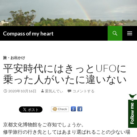
コ
ン
テ
ン
検
ツ
Compass of my heart
索
へ
メインメ
ス
ニュー
キ
旅・お出かけ
ッ
平安時代にはきっとUFOに
プ
乗った人がいたに違いない
2020年10月16日
栗気んでぃ
コメントする
京都文化博物館をご存知でしょうか。
修学旅行の行き先としてはあまり選ばれることの少ない場