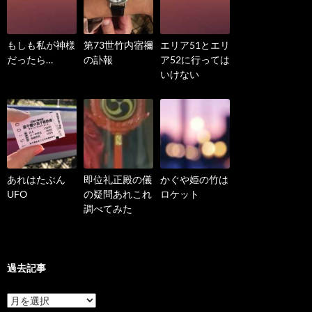
もしも私が神様
第73世竹内宿禰
エリア51とエリ
だったら…
の訃報
ア52に行っては
いけない
あれはたぶん
即位礼正殿の儀
かぐや姫の竹は
UFO
の疑問あれこれ
ロケット
調べてみた
過去記事
過
去