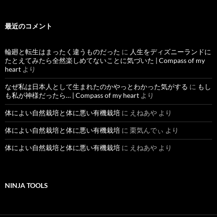
記
事
最近のコメント
輪廻と転生はまったく違うものだった
に
人生をディズニーランドに
たとえてみたら全然楽しめてないことに気づいた | Compass of my
heart
より
なぜ私は日本人として生まれたのかやっとわかった気がする
に
もし
も私が神様だったら… | Compass of my heart
より
体によい自然栽培と体に悪い有機栽培
に
えねあや
より
体によい自然栽培と体に悪い有機栽培
に
栗気んでぃ
より
体によい自然栽培と体に悪い有機栽培
に
えねあや
より
NINJA TOOLS