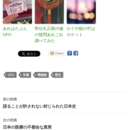
あれはたぶん
即位礼正殿の儀
かぐや姫の竹は
UFO
の疑問あれこれ
ロケット
調べてみた
UFO
京都
博物館
歴史
投
前の投稿
稿
語ることが許されない封じられた日本史
ナ
次の投稿
ビ
日本の医療の不都合な真実