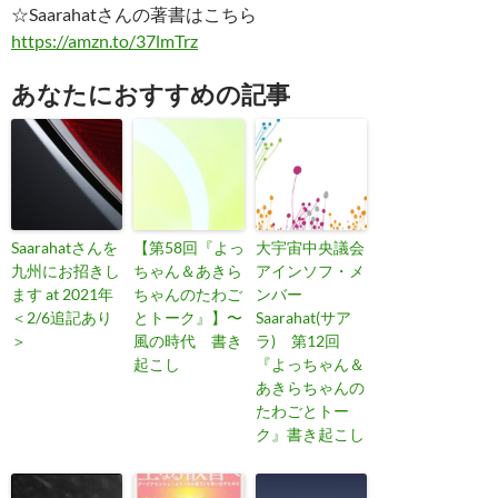
☆Saarahatさんの著書はこちら
https://amzn.to/37lmTrz
あなたにおすすめの記事
Saarahatさんを
【第58回『よっ
大宇宙中央議会
九州にお招きし
ちゃん＆あきら
アインソフ・メ
ます at 2021年
ちゃんのたわご
ンバー
＜2/6追記あり
とトーク』】〜
Saarahat(サア
＞
風の時代 書き
ラ) 第12回
起こし
『よっちゃん＆
あきらちゃんの
たわごとトー
ク』書き起こし