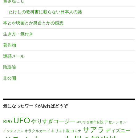
書き起こし
たけしの教科書に載らない日本人の謎
本とか映画とか舞台とかの感想
生き方・気付き
著作物
迷惑メール
陰謀論
非公開
気になったワードがあればどうぞ
UFO
やりすぎコージー
RPG
アセンション
やりすぎ都市伝説
サアラ
ディズニー
オラクルカード
キリスト教
コロナ
インディアン