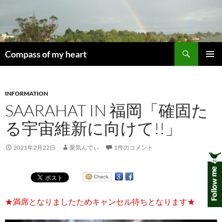
コ
ン
テ
ン
検
ツ
Compass of my heart
索
へ
メインメ
ス
ニュー
キ
INFORMATION
ッ
SAARAHAT IN 福岡「確固た
プ
る宇宙維新に向けて!!」
2021年2月22日
栗気んでぃ
1件のコメント
★満席となりましたためキャンセル待ちとなります★