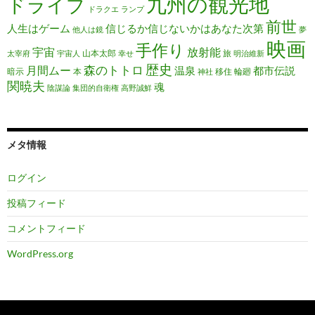
九州の観光地
ドライブ
ドラクエ
ランプ
前世
人生はゲーム
信じるか信じないかはあなた次第
他人は鏡
夢
映画
手作り
宇宙
放射能
山本太郎
旅
太宰府
宇宙人
幸せ
明治維新
歴史
森のトトロ
月間ムー
温泉
都市伝説
暗示
本
移住
輪廻
神社
関暁夫
魂
陰謀論
集団的自衛権
高野誠鮮
メタ情報
ログイン
投稿フィード
コメントフィード
WordPress.org