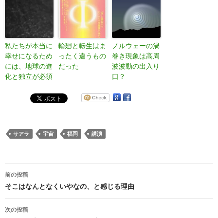
私たちが本当に
輪廻と転生はま
ノルウェーの渦
幸せになるため
ったく違うもの
巻き現象は高周
には、地球の進
だった
波波動の出入り
化と独立が必須
口？
サアラ
宇宙
福岡
講演
投
前の投稿
稿
そこはなんとなくいやなの、と感じる理由
ナ
次の投稿