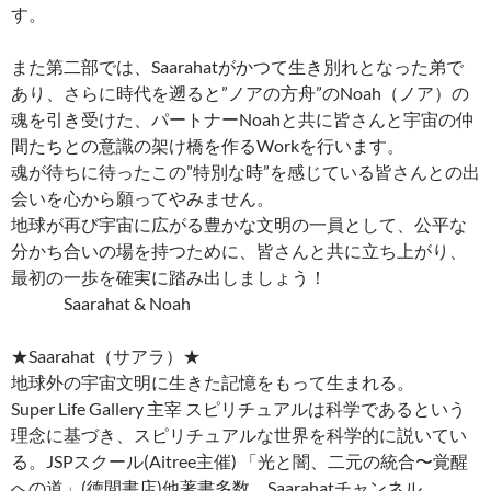
す。
また第二部では、Saarahatがかつて生き別れとなった弟で
あり、さらに時代を遡ると”ノアの方舟”のNoah（ノア）の
魂を引き受けた、パートナーNoahと共に皆さんと宇宙の仲
間たちとの意識の架け橋を作るWorkを行います。
魂が待ちに待ったこの”特別な時”を感じている皆さんとの出
会いを心から願ってやみません。
地球が再び宇宙に広がる豊かな文明の一員として、公平な
分かち合いの場を持つために、皆さんと共に立ち上がり、
最初の一歩を確実に踏み出しましょう！
Saarahat & Noah
★Saarahat（サアラ）★
地球外の宇宙文明に生きた記憶をもって生まれる。
Super Life Gallery 主宰 スピリチュアルは科学であるという
理念に基づき、スピリチュアルな世界を科学的に説いてい
る。JSPスクール(Aitree主催) 「光と闇、二元の統合〜覚醒
への道」(徳間書店)他著書多数、Saarahatチャンネル