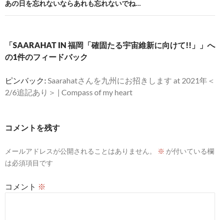
ビ
あの日を忘れないならあれも忘れないでね…
ゲ
ー
「SAARAHAT IN 福岡「確固たる宇宙維新に向けて!!」」へ
シ
の1件のフィードバック
ョ
ピンバック:
Saarahatさんを九州にお招きします at 2021年＜
ン
2/6追記あり＞ | Compass of my heart
コメントを残す
メールアドレスが公開されることはありません。
※
が付いている欄
は必須項目です
コメント
※