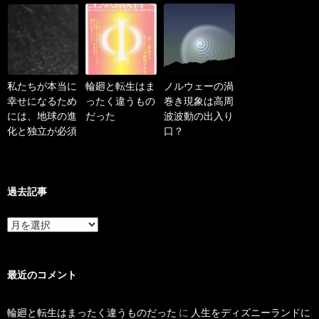
私たちが本当に
輪廻と転生はま
ノルウェーの渦
幸せになるため
ったく違うもの
巻き現象は高周
には、地球の進
だった
波波動の出入り
化と独立が必須
口？
過去記事
過
去
記
事
最近のコメント
輪廻と転生はまったく違うものだった
に
人生をディズニーランドに