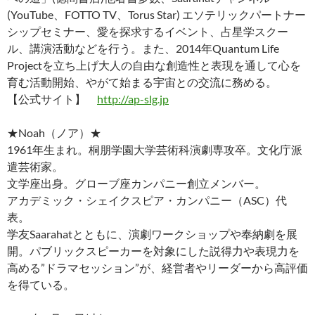
(YouTube、FOTTO TV、Torus Star) エソテリックパートナー
シップセミナー、愛を探求するイベント、占星学スクー
ル、講演活動などを行う。また、2014年Quantum Life
Projectを立ち上げ大人の自由な創造性と表現を通して心を
育む活動開始、やがて始まる宇宙との交流に務める。
【公式サイト】
http://ap-slg.jp
★Noah（ノア）★
1961年生まれ。桐朋学園大学芸術科演劇専攻卒。文化庁派
遣芸術家。
文学座出身。グローブ座カンパニー創立メンバー。
アカデミック・シェイクスピア・カンパニー（ASC）代
表。
学友Saarahatとともに、演劇ワークショップや奉納劇を展
開。パブリックスピーカーを対象にした説得力や表現力を
高める”ドラマセッション”が、経営者やリーダーから高評価
を得ている。