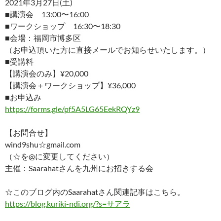
2021年3月27日(土)
■講演会 13:00〜16:00
■ワークショップ 16:30〜18:30
■会場：福岡市博多区
（お申込頂いた方に直接メールでお知らせいたします。）
■受講料
【講演会のみ】¥20,000
【講演会＋ワークショップ】¥36,000
■お申込み
https://forms.gle/pf5A5LG65EekRQYz9
【お問合せ】
wind9shu☆gmail.com
（☆を@に変更してください）
主催：Saarahatさんを九州にお招きする会
☆このブログ内のSaarahatさん関連記事はこちら。
ht
tps://blog.kuriki-ndi.org/?s=サアラ