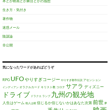
本とか映画とか舞台とかの感想
生き方・気付き
著作物
迷惑メール
陰謀論
非公開
気になったワードがあればどうぞ
UFO
やりすぎコージー
RPG
アセンション
やりすぎ都市伝説
サアラ
ディズニー
オラクルカード
キリスト教
コロナ
インディアン
九州の観光地
ドライブ
ドラクエ
ランプ
前世
人生はゲーム
信じるか信じないかはあなた次第
他人は鏡
夢
映画