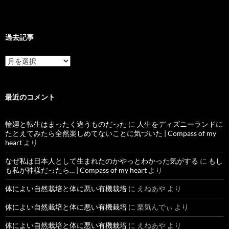
過去記事
過
去
記
事
最近のコメント
輪廻と転生はまったく違うものだった
に
人生をディズニーランドに
たとえてみたら全然楽しめてないことに気づいた | Compass of my
heart
より
なぜ私は日本人として生まれたのかやっとわかった気がする
に
もし
も私が神様だったら… | Compass of my heart
より
体によい自然栽培と体に悪い有機栽培
に
えねあや
より
体によい自然栽培と体に悪い有機栽培
に
栗気んでぃ
より
体によい自然栽培と体に悪い有機栽培
に
えねあや
より