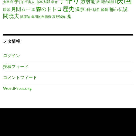
手作り
宇宙
放射能
山本太郎
旅
太宰府
宇宙人
幸せ
明治維新
歴史
森のトトロ
月間ムー
温泉
都市伝説
暗示
本
移住
輪廻
神社
関暁夫
魂
陰謀論
集団的自衛権
高野誠鮮
メタ情報
ログイン
投稿フィード
コメントフィード
WordPress.org