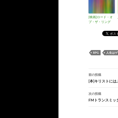
[映画]ロード・オ
ブ・ザ・リング
RPG
人生はゲ
投
前の投稿
稿
[本]キリストに
ナ
次の投稿
ビ
FMトランスミッ
ゲ