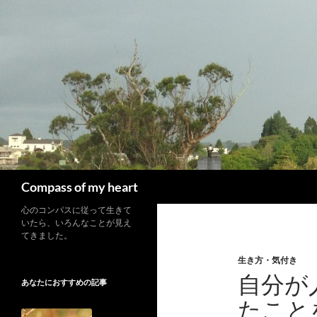
コ
ン
テ
ン
ツ
へ
ス
キ
ッ
プ
検
Compass of my heart
索
心のコンパスに従って生きて
いたら、いろんなことが見え
てきました。
生き方・気付き
自分が
あなたにおすすめの記事
たこと