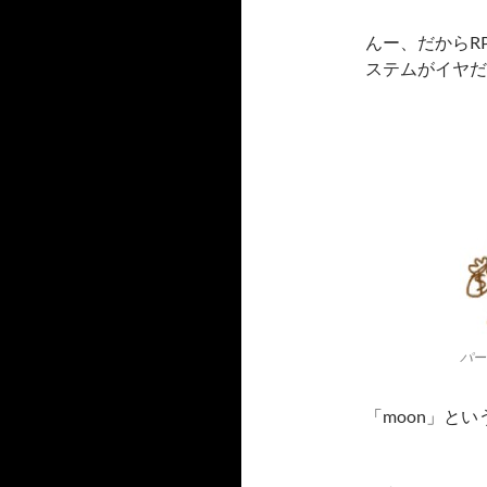
んー、だからR
ステムがイヤだ
パー
「moon」と