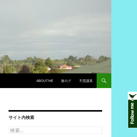
ABOUT ME
旅ログ
不思議系
サイト内検索
検
索: