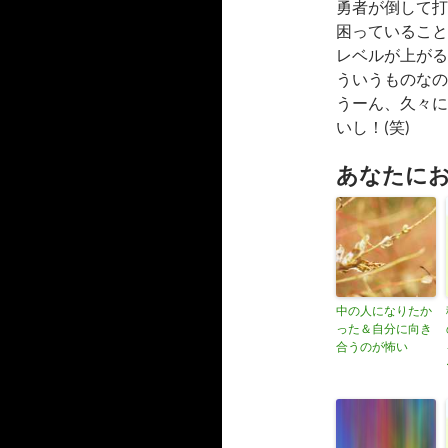
勇者が倒して打
困っていること
レベルが上がる
ういうものなの
うーん、久々に
いし！(笑)
あなたに
中の人になりたか
った＆自分に向き
合うのが怖い