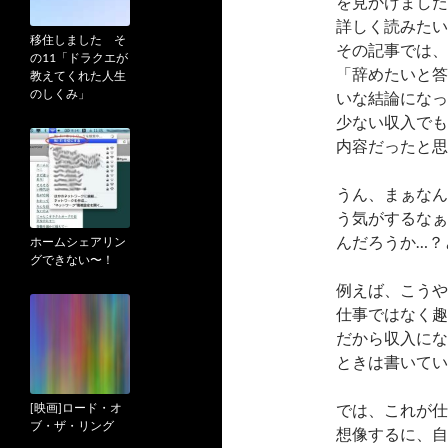
を見かけました
詳しく読みたい
移住しました そ
その記事では、
の11「ドラクエが
「辞めたいと答
教えてくれた人生
のしくみ」
いな結論になっ
少ない収入でも
内容だったと思
うん、まぁなん
う気がするなぁ
んだろうか…？
ホームシェアリン
グできない〜！
例えば、こうや
仕事ではなく趣
だから収入にな
ときは書いてい
[映画]ロード・オ
では、これが仕
ブ・ザ・リング
想像するに、自