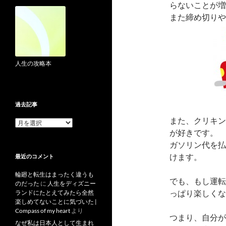
らないことが増
また締め切りや
人生の攻略本
過去記事
また、クリキン
過
去
が好きです。
記
ガソリン代を払
事
けます。
最近のコメント
輪廻と転生はまったく違うも
でも、もし運転
のだった
に
人生をディズニー
っぱり楽しくな
ランドにたとえてみたら全然
楽しめてないことに気づいた |
Compass of my heart
より
つまり、自分が
なぜ私は日本人として生まれ