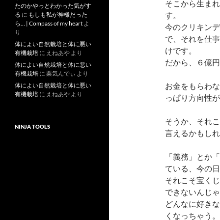
そこから生まれ
たのかやっとわかった気がす
す。
る
に
もしも私が神様だった
ら… | Compass of my heart
よ
今のクリキンデ
り
で、それを仕事
体によい自然栽培と体に悪い
けです。
有機栽培
に
えねあや
より
だから、６億円
体によい自然栽培と体に悪い
有機栽培
に
栗気んでぃ
より
お金をもらわな
体によい自然栽培と体に悪い
有機栽培
に
えねあや
より
っぱり方向性が
そうか、それこ
NINJA TOOLS
言えるかもしれ
「義務」とか「
ている、今の日
それこそ宝くじ
できないんじゃ
どんなに好きな
くなっちゃう。