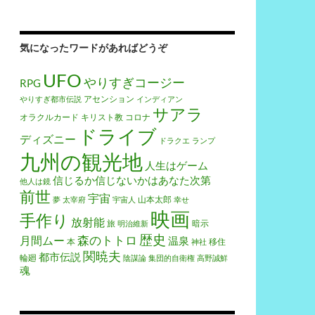
気になったワードがあればどうぞ
UFO
やりすぎコージー
RPG
アセンション
やりすぎ都市伝説
インディアン
サアラ
オラクルカード
キリスト教
コロナ
ドライブ
ディズニー
ドラクエ
ランプ
九州の観光地
人生はゲーム
信じるか信じないかはあなた次第
他人は鏡
前世
宇宙
山本太郎
夢
太宰府
宇宙人
幸せ
映画
手作り
放射能
旅
暗示
明治維新
歴史
森のトトロ
月間ムー
温泉
本
移住
神社
関暁夫
都市伝説
輪廻
陰謀論
集団的自衛権
高野誠鮮
魂