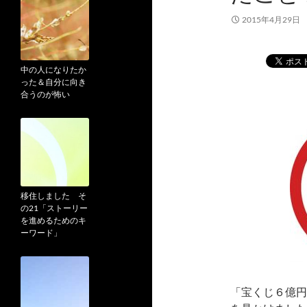
2015年4月29日
中の人になりたか
った＆自分に向き
合うのが怖い
移住しました そ
の21「ストーリー
を進めるためのキ
ーワード」
「宝くじ６億円