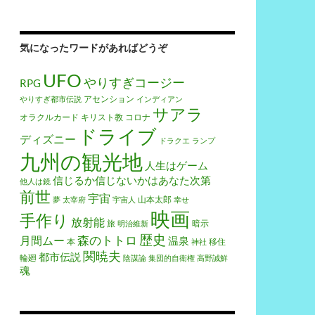
気になったワードがあればどうぞ
UFO
やりすぎコージー
RPG
アセンション
やりすぎ都市伝説
インディアン
サアラ
オラクルカード
キリスト教
コロナ
ドライブ
ディズニー
ドラクエ
ランプ
九州の観光地
人生はゲーム
信じるか信じないかはあなた次第
他人は鏡
前世
宇宙
山本太郎
夢
太宰府
宇宙人
幸せ
映画
手作り
放射能
旅
暗示
明治維新
歴史
森のトトロ
月間ムー
温泉
本
移住
神社
関暁夫
都市伝説
輪廻
陰謀論
集団的自衛権
高野誠鮮
魂