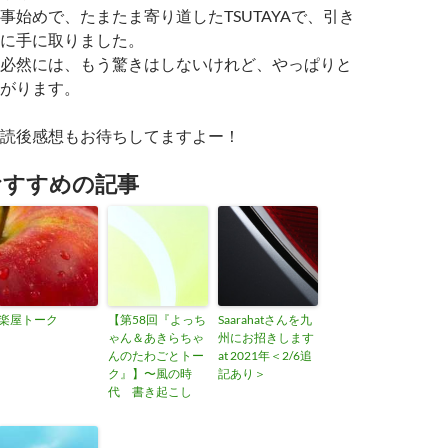
事始めで、たまたま寄り道したTSUTAYAで、引き
に手に取りました。
必然には、もう驚きはしないけれど、やっぱりと
がります。
読後感想もお待ちしてますよー！
おすすめの記事
楽屋トーク
【第58回『よっち
Saarahatさんを九
ゃん＆あきらちゃ
州にお招きします
んのたわごとトー
at 2021年＜2/6追
ク』】〜風の時
記あり＞
代 書き起こし