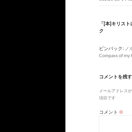
ゲ
ー
「[本]キリス
シ
ク
ョ
ピンバック:
ノ
ン
Compass of my 
コメントを残す
メールアドレスが
項目です
コメント
※