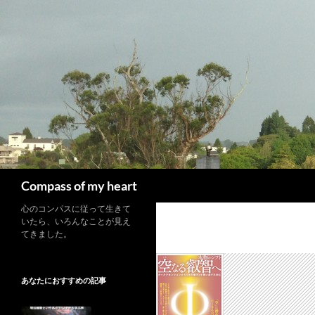
コ
ン
テ
ン
ツ
へ
ス
キ
ッ
プ
検
Compass of my heart
索
心のコンパスに従って生きて
いたら、いろんなことが見え
てきました。
あなたにおすすめの記事