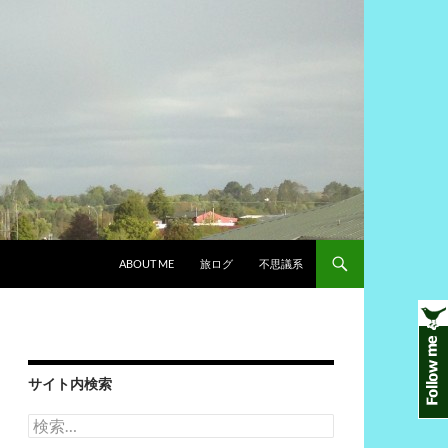
ABOUT ME
旅ログ
不思議系
サイト内検索
検
索: