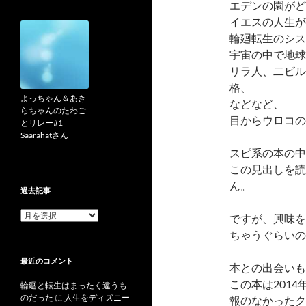
エデンの園がど
イエスの人生が
輪廻転生のシス
宇宙の中で地球
リラ人、二ビル
格、
よっちゃん＆あき
などなど、
らちゃんのたわご
目からウロコの
とリレー#1
Saarahatさん
スピ系の本の中
この見出しを読
ん。
過去記事
過
ですが、興味を
去
ちゃうぐらいの
記
事
最近のコメント
本との出会いも
この本は201
輪廻と転生はまったく違うも
のだった
に
人生をディズニー
報のなかったク