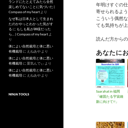
ランドにたとえてみたら全然
年明けすぐの仕
楽しめてないことに気づいた |
寄せられるよう
Compass of my heart
より
こういう偶然な
なぜ私は日本人として生まれ
たのかやっとわかった気がす
ても気持ちが上
る
に
もしも私が神様だった
ら… | Compass of my heart
よ
読んだ方からの
り
体によい自然栽培と体に悪い
あなたに
有機栽培
に
えねあや
より
体によい自然栽培と体に悪い
有機栽培
に
栗気んでぃ
より
体によい自然栽培と体に悪い
有機栽培
に
えねあや
より
Saarahat in 福岡
NINJA TOOLS
「確固たる宇宙維
新に向けて!!」