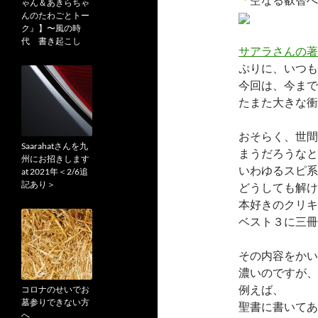
ゃん＆あきらちゃ
んのたわごとトー
ク』】〜風の時
代 書き起こし
サアラさんの著
ぷりに、いつも
今回は、今まで
たまた大きな衝
おそらく、世間
Saarahatさんを九
まうだろうなと
州にお招きします
いわゆるスピ系
at 2021年＜2/6追
記あり＞
どうしても解け
本好きのクリキ
ベスト３に三冊
その内容をかい
濃いのですが、
例えば、
コロナのせいでお
墓参りできない方
聖書に書いてあ
へ