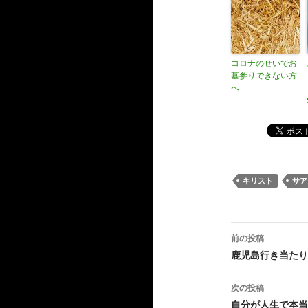
コロナのせいでお
墓参りできない方
へ
キリスト
サア
投
前の投稿
稿
鹿児島行き当た
ナ
次の投稿
ビ
自分が人生で本当