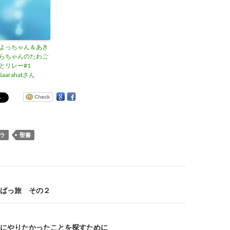
よっちゃん＆あき
らちゃんのたわご
とリレー#1
Saarahatさん
ラ
聖書
りばっ旅 その２
にやりたかったことを探すために