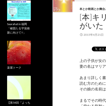
本とか映画とか舞台
[本]
がいた
Saarahat in 福岡
「確固たる宇宙維
新に向けて!!」
2015年4月21日
上の子供が女の
妻の名はマリア
楽屋トーク
あまり詳しく書
読む方のために
その娘の名前は
まるでその時代
【第58回『よっち
「空なる叡智へ