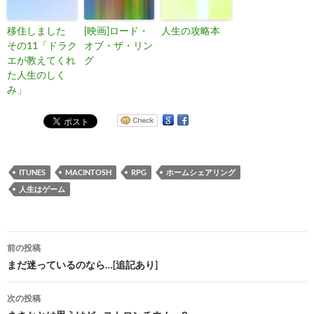
移住しました
[映画]ロード・
人生の攻略本
その11「ドラク
オブ・ザ・リン
エが教えてくれ
グ
た人生のしく
み」
ITUNES
MACINTOSH
RPG
ホームシェアリング
人生はゲーム
投
前の投稿
稿
まだ迷っているのなら…[追記あり]
ナ
次の投稿