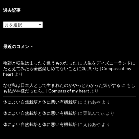
過去記事
過
去
記
事
最近のコメント
輪廻と転生はまったく違うものだった
に
人生をディズニーランドに
たとえてみたら全然楽しめてないことに気づいた | Compass of my
heart
より
なぜ私は日本人として生まれたのかやっとわかった気がする
に
もし
も私が神様だったら… | Compass of my heart
より
体によい自然栽培と体に悪い有機栽培
に
えねあや
より
体によい自然栽培と体に悪い有機栽培
に
栗気んでぃ
より
体によい自然栽培と体に悪い有機栽培
に
えねあや
より