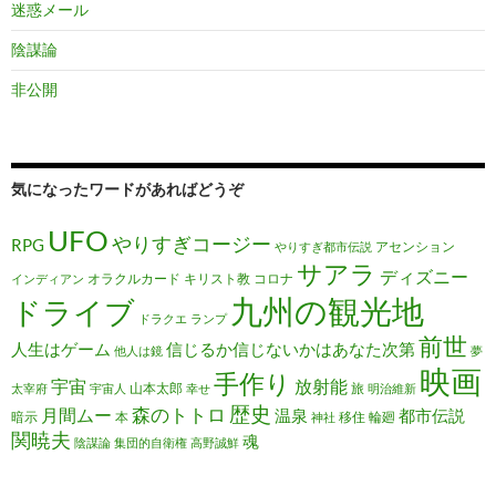
迷惑メール
陰謀論
非公開
気になったワードがあればどうぞ
UFO
やりすぎコージー
RPG
アセンション
やりすぎ都市伝説
サアラ
ディズニー
オラクルカード
キリスト教
コロナ
インディアン
九州の観光地
ドライブ
ドラクエ
ランプ
前世
人生はゲーム
信じるか信じないかはあなた次第
他人は鏡
夢
映画
手作り
宇宙
放射能
山本太郎
旅
太宰府
宇宙人
幸せ
明治維新
歴史
森のトトロ
月間ムー
温泉
都市伝説
暗示
本
移住
輪廻
神社
関暁夫
魂
陰謀論
集団的自衛権
高野誠鮮