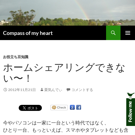
コ
ン
テ
ン
検
ツ
Compass of my heart
索
へ
メインメ
ス
ニュー
キ
お役立ち豆知識
ッ
ホームシェアリングできな
プ
い〜！
2012年11月21日
栗気んでぃ
コメントする
今やパソコンは一家に一台という時代ではなく、
ひとり一台、もっといえば、スマホやタブレットなども含