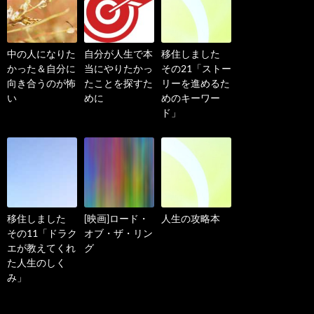
中の人になりた
自分が人生で本
移住しました
かった＆自分に
当にやりたかっ
その21「ストー
向き合うのが怖
たことを探すた
リーを進めるた
い
めに
めのキーワー
ド」
移住しました
[映画]ロード・
人生の攻略本
その11「ドラク
オブ・ザ・リン
エが教えてくれ
グ
た人生のしく
み」