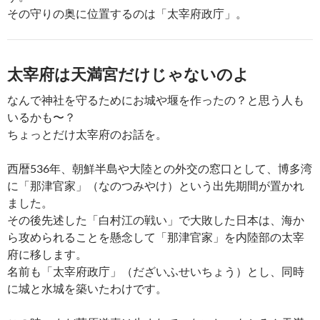
その守りの奥に位置するのは「太宰府政庁」。
太宰府は天満宮だけじゃないのよ
なんで神社を守るためにお城や堰を作ったの？と思う人も
いるかも〜？
ちょっとだけ太宰府のお話を。
西暦536年、朝鮮半島や大陸との外交の窓口として、博多湾
に「那津官家」（なのつみやけ）という出先期間が置かれ
ました。
その後先述した「白村江の戦い」で大敗した日本は、海か
ら攻められることを懸念して「那津官家」を内陸部の太宰
府に移します。
名前も「太宰府政庁」（だざいふせいちょう）とし、同時
に城と水城を築いたわけです。