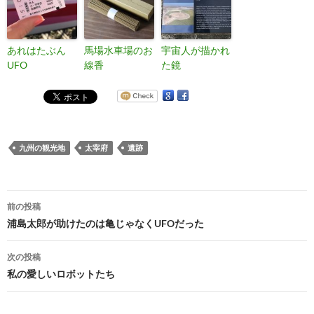
あれはたぶん
馬場水車場のお
宇宙人が描かれ
UFO
線香
た鏡
九州の観光地
太宰府
遺跡
投
前の投稿
稿
浦島太郎が助けたのは亀じゃなくUFOだった
ナ
次の投稿
ビ
私の愛しいロボットたち
ゲ