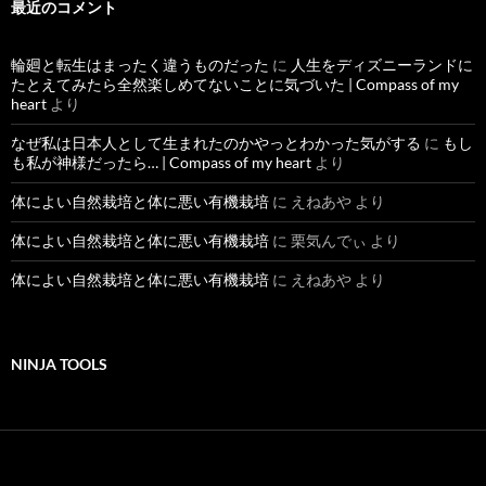
最近のコメント
輪廻と転生はまったく違うものだった
に
人生をディズニーランドに
たとえてみたら全然楽しめてないことに気づいた | Compass of my
heart
より
なぜ私は日本人として生まれたのかやっとわかった気がする
に
もし
も私が神様だったら… | Compass of my heart
より
体によい自然栽培と体に悪い有機栽培
に
えねあや
より
体によい自然栽培と体に悪い有機栽培
に
栗気んでぃ
より
体によい自然栽培と体に悪い有機栽培
に
えねあや
より
NINJA TOOLS