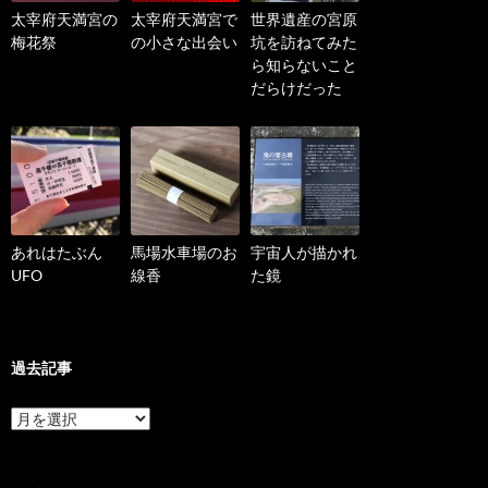
太宰府天満宮の
太宰府天満宮で
世界遺産の宮原
梅花祭
の小さな出会い
坑を訪ねてみた
ら知らないこと
だらけだった
あれはたぶん
馬場水車場のお
宇宙人が描かれ
UFO
線香
た鏡
過去記事
過
去
記
事