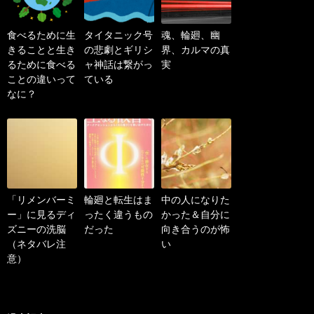
食べるために生
タイタニック号
魂、輪廻、幽
きることと生き
の悲劇とギリシ
界、カルマの真
るために食べる
ャ神話は繋がっ
実
ことの違いって
ている
なに？
「リメンバーミ
輪廻と転生はま
中の人になりた
ー」に見るディ
ったく違うもの
かった＆自分に
ズニーの洗脳
だった
向き合うのが怖
（ネタバレ注
い
意）