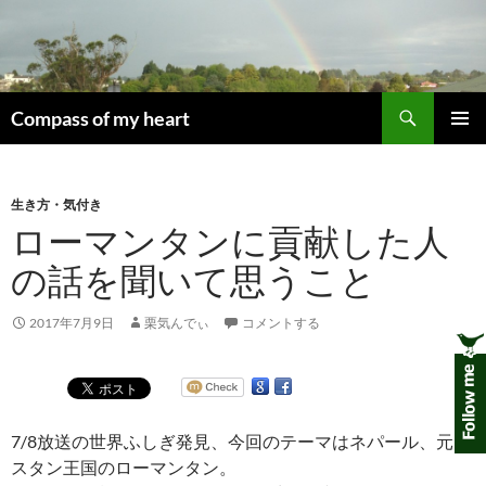
コ
ン
テ
ン
検
ツ
Compass of my heart
索
へ
メインメ
ス
ニュー
キ
生き方・気付き
ッ
ローマンタンに貢献した人
プ
の話を聞いて思うこと
2017年7月9日
栗気んでぃ
コメントする
7/8放送の世界ふしぎ発見、今回のテーマはネパール、元ム
スタン王国のローマンタン。