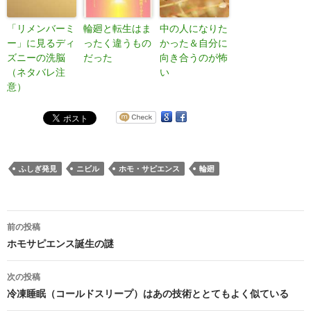
「リメンバーミ
輪廻と転生はま
中の人になりた
ー」に見るディ
ったく違うもの
かった＆自分に
ズニーの洗脳
だった
向き合うのが怖
（ネタバレ注
い
意）
ふしぎ発見
ニビル
ホモ・サピエンス
輪廻
投
前の投稿
稿
ホモサピエンス誕生の謎
ナ
次の投稿
ビ
冷凍睡眠（コールドスリープ）はあの技術ととてもよく似ている