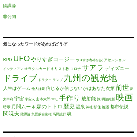
陰謀論
非公開
気になったワードがあればどうぞ
UFO
やりすぎコージー
RPG
アセンション
やりすぎ都市伝説
サアラ
ディズニー
オラクルカード
キリスト教
コロナ
インディアン
九州の観光地
ドライブ
ドラクエ
ランプ
前世
人生はゲーム
信じるか信じないかはあなた次第
他人は鏡
夢
映画
手作り
宇宙
放射能
山本太郎
旅
太宰府
宇宙人
幸せ
明治維新
歴史
森のトトロ
月間ムー
温泉
都市伝説
暗示
本
移住
輪廻
神社
関暁夫
魂
陰謀論
集団的自衛権
高野誠鮮