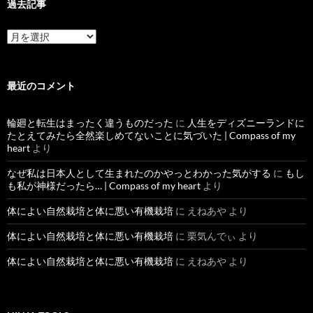
過去記事
過
去
記
事
最近のコメント
輪廻と転生はまったく違うものだった
に
人生をディズニーランドに
たとえてみたら全然楽しめてないことに気づいた | Compass of my
heart
より
なぜ私は日本人として生まれたのかやっとわかった気がする
に
もし
も私が神様だったら… | Compass of my heart
より
体によい自然栽培と体に悪い有機栽培
に
えねあや
より
体によい自然栽培と体に悪い有機栽培
に
栗気んでぃ
より
体によい自然栽培と体に悪い有機栽培
に
えねあや
より