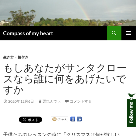
コ
ン
テ
ン
検
ツ
Compass of my heart
索
へ
メインメ
ス
ニュー
キ
生き方・気付き
ッ
もしあなたがサンタクロー
プ
スなら誰に何をあげたいで
すか
2020年12月6日
栗気んでぃ
コメントする
子供たちのレッスンの時に「クリスマスは何が欲しい