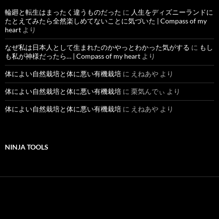
輪廻と転生はまったく違うものだった
に
人生をディズニーランドに
たとえてみたら全然楽しめてないことに気づいた | Compass of my
heart
より
なぜ私は日本人として生まれたのかやっとわかった気がする
に
もし
も私が神様だったら… | Compass of my heart
より
体によい自然栽培と体に悪い有機栽培
に
えねあや
より
体によい自然栽培と体に悪い有機栽培
に
栗気んでぃ
より
体によい自然栽培と体に悪い有機栽培
に
えねあや
より
NINJA TOOLS