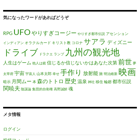
気になったワードがあればどうぞ
UFO
やりすぎコージー
RPG
アセンション
やりすぎ都市伝説
サアラ
ディズニー
オラクルカード
キリスト教
コロナ
インディアン
九州の観光地
ドライブ
ドラクエ
ランプ
前世
人生はゲーム
信じるか信じないかはあなた次第
他人は鏡
夢
映画
手作り
宇宙
放射能
山本太郎
旅
太宰府
宇宙人
幸せ
明治維新
歴史
森のトトロ
月間ムー
温泉
都市伝説
暗示
本
移住
輪廻
神社
関暁夫
魂
陰謀論
集団的自衛権
高野誠鮮
メタ情報
ログイン