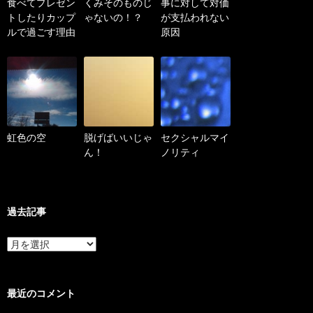
食べてプレゼン
くみそのものじ
事に対して対価
トしたりカップ
ゃないの！？
が支払われない
ルで過ごす理由
原因
虹色の空
脱げばいいじゃ
セクシャルマイ
ん！
ノリティ
過去記事
過
去
記
事
最近のコメント