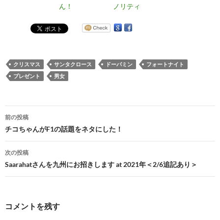
ん！
ノリティ
クリスマス
サンタクロース
ドーパミン
フォートナイト
プレゼント
男女
投
前の投稿
稿
チコちゃんがF1の話題をネタにした！
ナ
次の投稿
ビ
Saarahatさんを九州にお招きします at 2021年＜2/6追記あり＞
ゲ
ー
コメントを残す
シ