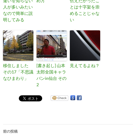
違いを知らない
め方
伝えたかったこ
人が多いみたい
とは十字架を崇
なので簡単に説
めることじゃな
明してみる
い
移住しました
[書き起し] 山本
見えてるよね？
その17「不思議
太郎全国キャラ
なひまわり」
バンin仙台 その
2
投
前の投稿