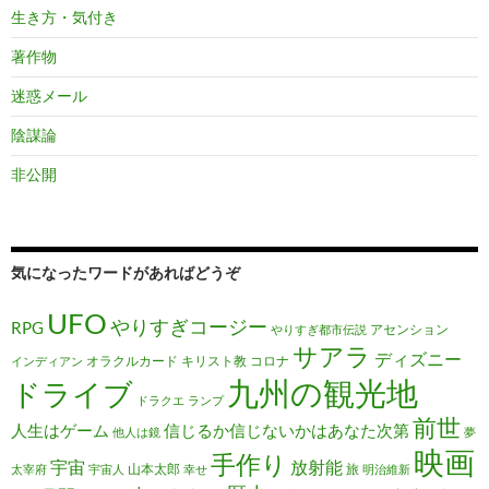
生き方・気付き
著作物
迷惑メール
陰謀論
非公開
気になったワードがあればどうぞ
UFO
やりすぎコージー
RPG
アセンション
やりすぎ都市伝説
サアラ
ディズニー
オラクルカード
キリスト教
コロナ
インディアン
九州の観光地
ドライブ
ドラクエ
ランプ
前世
人生はゲーム
信じるか信じないかはあなた次第
他人は鏡
夢
映画
手作り
宇宙
放射能
山本太郎
旅
太宰府
宇宙人
幸せ
明治維新