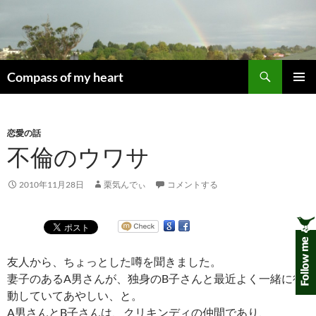
コ
ン
テ
ン
検
ツ
Compass of my heart
索
へ
メインメ
ス
ニュー
キ
恋愛の話
ッ
不倫のウワサ
プ
2010年11月28日
栗気んでぃ
コメントする
友人から、ちょっとした噂を聞きました。
妻子のあるA男さんが、独身のB子さんと最近よく一緒に行
動していてあやしい、と。
A男さんとB子さんは、クリキンディの仲間であり、