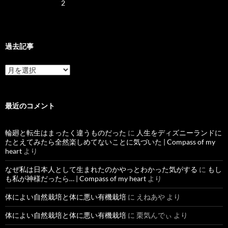
2
過去記事
過
去
記
事
最近のコメント
輪廻と転生はまったく違うものだった
に
人生をディズニーランドに
たとえてみたら全然楽しめてないことに気づいた | Compass of my
heart
より
なぜ私は日本人として生まれたのかやっとわかった気がする
に
もし
も私が神様だったら… | Compass of my heart
より
体によい自然栽培と体に悪い有機栽培
に
えねあや
より
体によい自然栽培と体に悪い有機栽培
に
栗気んでぃ
より