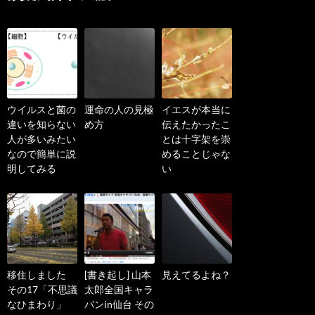
ウイルスと菌の
運命の人の見極
イエスが本当に
違いを知らない
め方
伝えたかったこ
人が多いみたい
とは十字架を崇
なので簡単に説
めることじゃな
明してみる
い
移住しました
[書き起し] 山本
見えてるよね？
その17「不思議
太郎全国キャラ
なひまわり」
バンin仙台 その