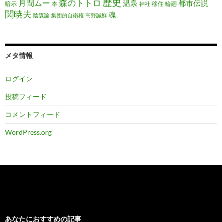
歴史
森のトトロ
月間ムー
温泉
都市伝説
暗示
本
移住
輪廻
神社
関暁夫
魂
陰謀論
集団的自衛権
高野誠鮮
メタ情報
ログイン
投稿フィード
コメントフィード
WordPress.org
あなたにおすすめの記事