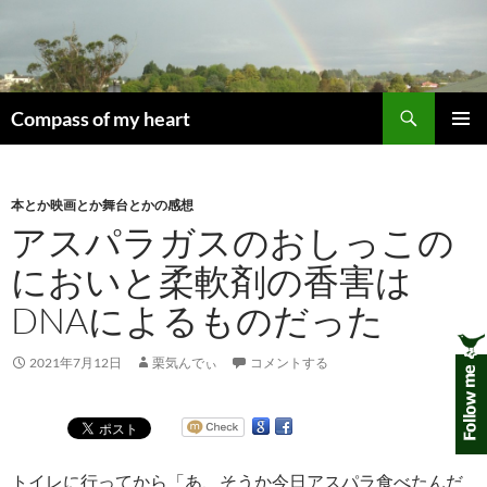
コ
ン
テ
ン
検
ツ
Compass of my heart
索
へ
メインメ
ス
ニュー
キ
本とか映画とか舞台とかの感想
ッ
アスパラガスのおしっこの
プ
においと柔軟剤の香害は
DNAによるものだった
2021年7月12日
栗気んでぃ
コメントする
トイレに行ってから「あ、そうか今日アスパラ食べたんだ