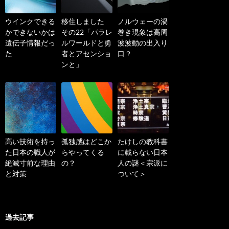
ウインクできる
移住しました
ノルウェーの渦
かできないかは
その22「パラレ
巻き現象は高周
遺伝子情報だっ
ルワールドと勇
波波動の出入り
た
者とアセンショ
口？
ンと」
高い技術を持っ
孤独感はどこか
たけしの教科書
た日本の職人が
らやってくる
に載らない日本
絶滅寸前な理由
の？
人の謎＜宗派に
と対策
ついて＞
過去記事