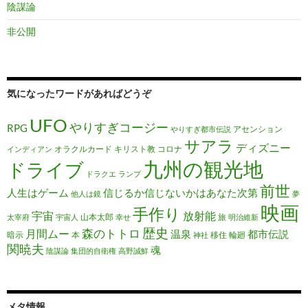
陰謀論
非公開
気になったワードがあればどうぞ
UFO
やりすぎコージー
RPG
アセンション
やりすぎ都市伝説
サアラ
ディズニー
オラクルカード
キリスト教
コロナ
インディアン
九州の観光地
ドライブ
ドラクエ
ランプ
前世
人生はゲーム
信じるか信じないかはあなた次第
他人は鏡
夢
映画
手作り
宇宙
放射能
山本太郎
旅
太宰府
宇宙人
幸せ
明治維新
歴史
森のトトロ
月間ムー
温泉
都市伝説
暗示
本
移住
輪廻
神社
関暁夫
魂
陰謀論
集団的自衛権
高野誠鮮
メタ情報