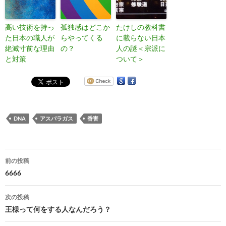
高い技術を持っ
孤独感はどこか
たけしの教科書
た日本の職人が
らやってくる
に載らない日本
絶滅寸前な理由
の？
人の謎＜宗派に
と対策
ついて＞
DNA
アスパラガス
香害
投
前の投稿
稿
6666
ナ
次の投稿
ビ
王様って何をする人なんだろう？