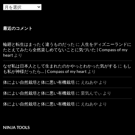
過
去
記
事
最近のコメント
輪廻と転生はまったく違うものだった
に
人生をディズニーランドに
たとえてみたら全然楽しめてないことに気づいた | Compass of my
heart
より
なぜ私は日本人として生まれたのかやっとわかった気がする
に
もし
も私が神様だったら… | Compass of my heart
より
体によい自然栽培と体に悪い有機栽培
に
えねあや
より
体によい自然栽培と体に悪い有機栽培
に
栗気んでぃ
より
体によい自然栽培と体に悪い有機栽培
に
えねあや
より
NINJA TOOLS